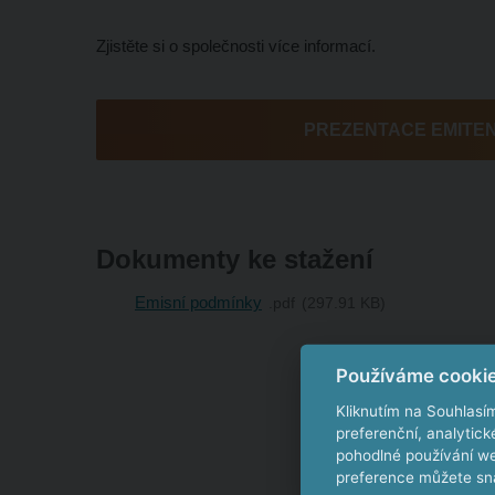
Zjistěte si o společnosti více informací.
PREZENTACE EMITE
Dokumenty ke stažení
Emisní podmínky
pdf
297.91 KB
Používáme cooki
Kliknutím na Souhlasí
preferenční, analytic
pohodlné používání we
preference můžete sna