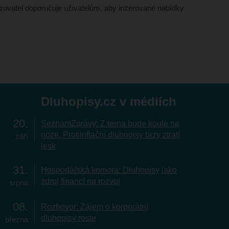
ozovatel doporučuje uživatelům, aby inzerované nabídky
Dluhopisy.cz v médiích
20
SeznamZprávy: Z terna bude koule na
noze. Protiinflační dluhopisy brzy ztratí
září
lesk
31
Hospodářská komora: Dluhopisy jako
zdroj financí na rozvoj
srpna
08
Rozhovor: Zájem o korporátní
dluhopisy roste
března