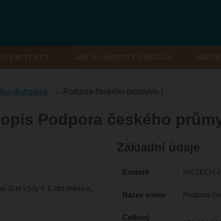
RO EMITENTY
JAK DLUHOPISY FUNGUJÍ
NOVIN
dka dluhopisů
Podpora českého průmyslu I
opis Podpora českého průmy
Základní údaje
Emitent
mCZECH ind
a účet vždy k 1. dni měsíce,
Název emise
Podpora če
Celkový