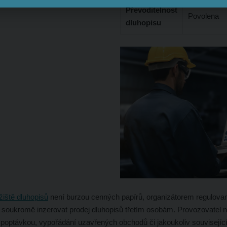
Převoditelnost
Povolena
dluhopisu
žiště dluhopisů
není burzou cenných papírů, organizátorem regulovan
 soukromě inzerovat prodej dluhopisů třetím osobám. Provozovatel 
s poptávkou, vypořádání uzavřených obchodů či jakoukoliv souvisejíc