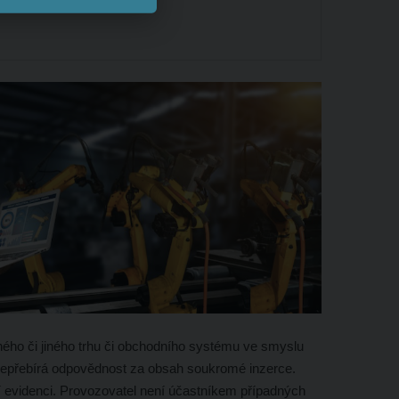
ého či jiného trhu či obchodního systému ve smyslu
nepřebírá odpovědnost za obsah soukromé inzerce.
í evidenci. Provozovatel není účastníkem případných