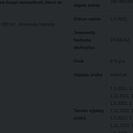
150 000 00
a koupi nemovitosti, která se
objem emise
Datum emise
1.4.2021
 000 Kč. Jmenovitá hodnota
Jmenovitá
hodnota
10 000 Kč
dluhopisu
Úrok
9 % p.a.
Výplata úroku
měsíčně
1.5.2021, 1
1.11.2021, 
1.5.2022, 1
Termín výplaty
1.11.2022, 
úroků
1.5.2023, 1
1.11.2023, 
1.5.2024, 1