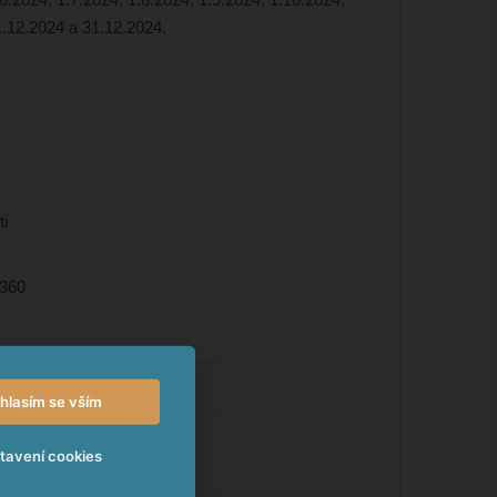
1.12.2024 a 31.12.2024.
ti
360
hlasím se vším
tavení cookies