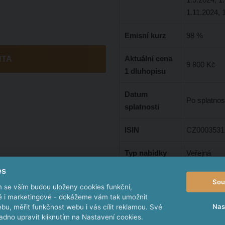
1.11.2024, 
Emisní kurz
98 %
Aktuální cena
NTA
9 800 Kč
1 dluhopisu
Datum
Po splatnos
splatnosti
ISIN
CZ0003531
Typ nabídky
Veřejná
es
Zpětný odkup
Ano
Sou
m se vším budou uloženy cookies funkční,
ké i marketingové - dokážeme vám tak umožnit
Dodatečné
Není
Nas
bu, měřit funkčnost webu i vás cílit reklamou. Své
zajištění
dno upravit kliknutím na Nastavení cookies.