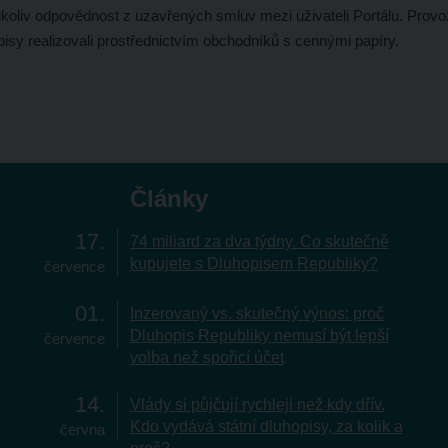
ukoliv odpovědnost z uzavřených smluv mezi uživateli Portálu. Prov
pisy realizovali prostřednictvím obchodníků s cennými papíry.
Články
17
74 miliard za dva týdny. Co skutečně
kupujete s Dluhopisem Republiky?
července
01
Inzerovaný vs. skutečný výnos: proč
Dluhopis Republiky nemusí být lepší
července
volba než spořicí účet
14
Vlády si půjčují rychleji než kdy dřív.
Kdo vydává státní dluhopisy, za kolik a
června