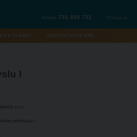
731 595 722
Volejte
Přihlásit se
KY A ČLÁNKY
KONTAKTUJTE NÁS
slu I
ustry s.r.o.
ského průmyslu I