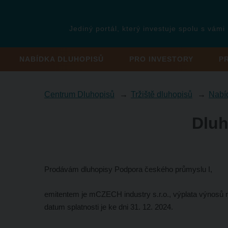
Jediný portál, který investuje spolu s vámi
NABÍDKA DLUHOPISŮ
PRO INVESTORY
P
Centrum Dluhopisů
Tržiště dluhopisů
Nabí
Dluh
Prodávám dluhopisy Podpora českého průmyslu I,
emitentem je mCZECH industry s.r.o., výplata výnosů n
datum splatnosti je ke dni 31. 12. 2024.