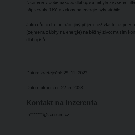
Nicméně v době nákupu dluhopisu nebyla zvýšená infl
připisovaly 0 Kč a zálohy na energie byly stabilní.
Jako důchodce nemám jiný příjem než vlastní úspory a
(zejména zálohy na energie) na běžný život musím k
dluhopisů.
Datum zveřejnění: 29. 11. 2022
Datum ukončení: 22. 5. 2023
Kontakt na inzerenta
m*******@centrum.cz