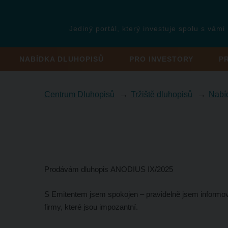
Jediný portál, který investuje spolu s vámi
NABÍDKA DLUHOPISŮ
PRO INVESTORY
P
Centrum Dluhopisů
Tržiště dluhopisů
Nabí
Prodávám dluhopis ANODIUS IX/2025
S Emitentem jsem spokojen – pravidelně jsem informo
firmy, které jsou impozantní.