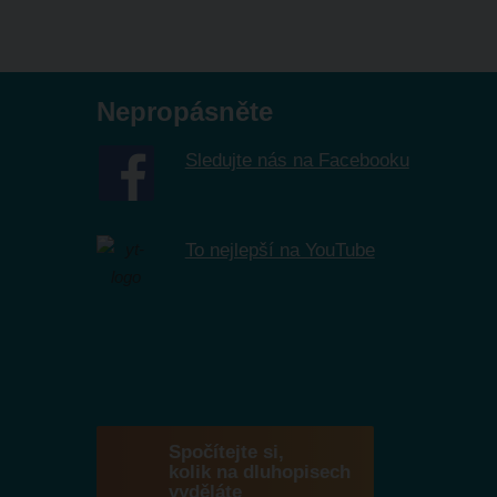
Nepropásněte
Sledujte nás na Facebooku
To nejlepší na YouTube
Spočítejte si,
kolik na dluhopisech
vyděláte