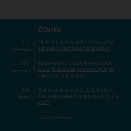
Články
17
74 miliard za dva týdny. Co skutečně
kupujete s Dluhopisem Republiky?
července
01
Inzerovaný vs. skutečný výnos: proč
Dluhopis Republiky nemusí být lepší
července
volba než spořicí účet
14
Vlády si půjčují rychleji než kdy dřív.
Kdo vydává státní dluhopisy, za kolik a
června
proč?
Archiv článků