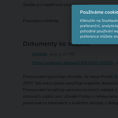
Zjistěte si o společnosti více informací.
Používáme cooki
Kliknutím na Souhlasí
Prezentace emitenta
preferenční, analytic
pohodlné používání we
preference můžete sna
Dokumenty ke stažení
Dluhopis
jpeg
1.13 MB
Emisní podmínky dluhopisů ANODIUS IX/2025
p
Provozovatel upozorňuje uživatele, že sekce Portálu
Tr
ZPKT. Tato sekce pouze umožňuje majitelům dluhopisů
Provozovatel nezajišťuje párování inzertních nabídek 
smluvních vztahů mezi uživateli Portálu a nenese jako
považovali za informativní a konkrétní obchody s dluho