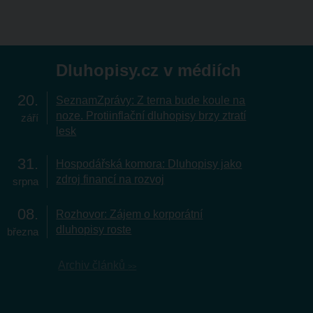
Dluhopisy.cz v médiích
20
SeznamZprávy: Z terna bude koule na
noze. Protiinflační dluhopisy brzy ztratí
září
lesk
31
Hospodářská komora: Dluhopisy jako
zdroj financí na rozvoj
srpna
08
Rozhovor: Zájem o korporátní
dluhopisy roste
března
Archiv článků