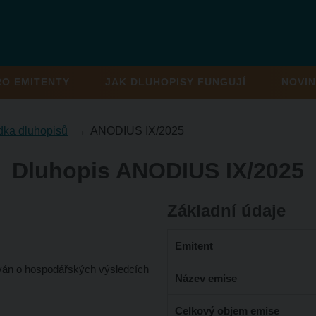
RO EMITENTY
JAK DLUHOPISY FUNGUJÍ
NOVIN
dka dluhopisů
ANODIUS IX/2025
Dluhopis ANODIUS IX/2025
Základní údaje
Emitent
ván o hospodářských výsledcích
Název emise
Celkový objem emise