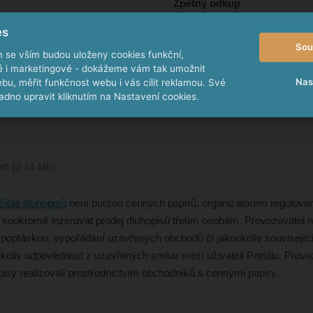
Zpětný odkup
es
Dodatečné zajištění
Sou
m se vším budou uloženy cookies funkční,
Převoditelnost dluhopisu
ké i marketingové - dokážeme vám tak umožnit
Nas
bu, měřit funkčnost webu i vás cílit reklamou. Své
dno upravit kliknutím na Nastavení cookies.
df
2.74 MB
žiště dluhopisů
není burzou cenných papírů, organizátorem regulovan
 soukromě inzerovat prodej dluhopisů třetím osobám. Provozovatel 
s poptávkou, vypořádání uzavřených obchodů či jakoukoliv souvisejíc
ukoliv odpovědnost z uzavřených smluv mezi uživateli Portálu. Prov
pisy realizovali prostřednictvím obchodníků s cennými papíry.