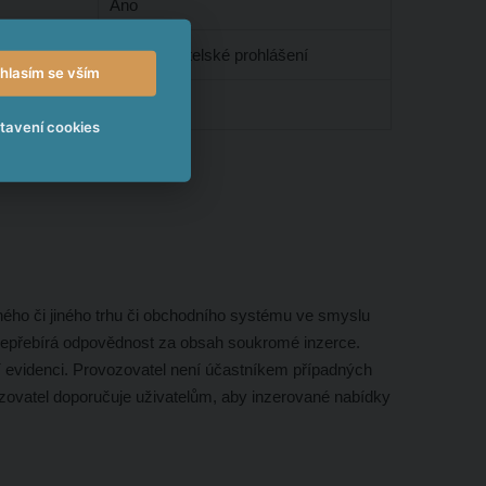
Ano
Ano – Ručitelské prohlášení
hlasím se vším
Povolena
tavení cookies
ého či jiného trhu či obchodního systému ve smyslu
nepřebírá odpovědnost za obsah soukromé inzerce.
í evidenci. Provozovatel není účastníkem případných
ozovatel doporučuje uživatelům, aby inzerované nabídky