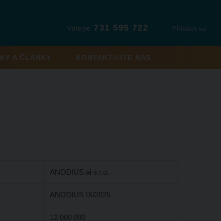
731 595 722
Volejte
Přihlásit se
KY A ČLÁNKY
KONTAKTUJTE NÁS
ANODIUS.ai s.r.o.
ANODIUS IX/2025
12 000 000