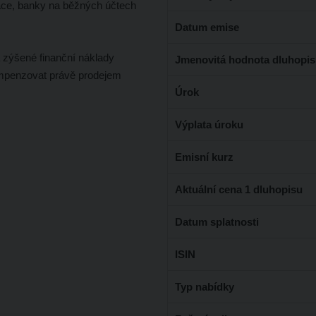
ace, banky na běžných účtech
Datum emise
 zýšené finanční náklady
Jmenovitá hodnota dluhopi
ompenzovat právě prodejem
Úrok
Výplata úroku
Emisní kurz
Aktuální cena 1 dluhopisu
Datum splatnosti
ISIN
Typ nabídky