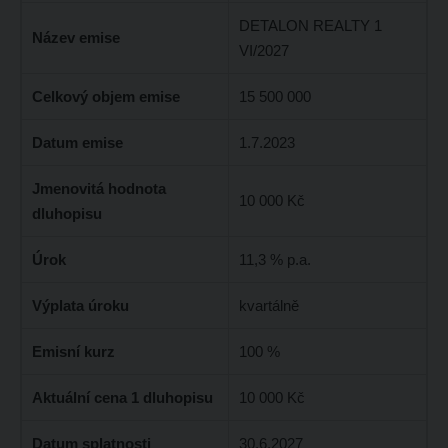
DETALON REALTY 1
Název emise
VI/2027
Celkový objem emise
15 500 000
Datum emise
1.7.2023
Jmenovitá hodnota
10 000 Kč
dluhopisu
Úrok
11,3 % p.a.
Výplata úroku
kvartálně
Emisní kurz
100 %
Aktuální cena 1 dluhopisu
10 000 Kč
Datum splatnosti
30.6.2027