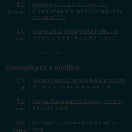
01
Inzerovaný vs. skutečný výnos: proč
Dluhopis Republiky nemusí být lepší volba
července
než spořicí účet
14
Vlády si půjčují rychleji než kdy dřív. Kdo
vydává státní dluhopisy, za kolik a proč?
června
Archiv článků
Dluhopisy.cz v médiích
20
SeznamZprávy: Z terna bude koule na noze.
Protiinflační dluhopisy brzy ztratí lesk
září
31
Hospodářská komora: Dluhopisy jako zdroj
financí na rozvoj
srpna
08
Rozhovor: Zájem o korporátní dluhopisy
roste
března