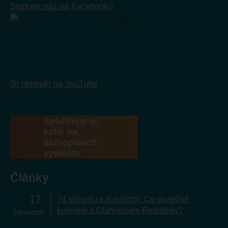
Sledujte nás na Facebooku
To nejlepší na YouTube
Spočítejte si,
kolik na
dluhopisech
vyděláte
Články
17
74 miliard za dva týdny. Co skutečně
kupujete s Dluhopisem Republiky?
července