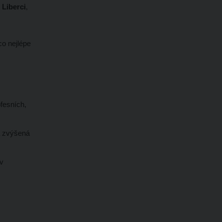
 Liberci
,
co nejlépe
fesních,
a zvýšená
 v