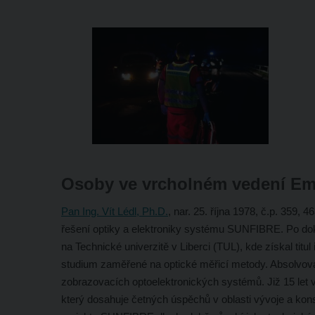
Osoby ve vrcholném vedení Em
Pan Ing. Vít Lédl, Ph.D.
, nar. 25. října 1978, č.p. 359
řešení optiky a elektroniky systému SUNFIBRE. Po dok
na Technické univerzitě v Liberci (TUL), kde získal tit
studium zaměřené na optické měřicí metody. Absolvoval
zobrazovacích optoelektronických systémů. Již 15 le
který dosahuje četných úspěchů v oblasti vývoje a kon