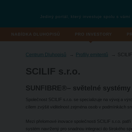
Jediný portál, který investuje spolu s vámi
NABÍDKA DLUHOPISŮ
PRO INVESTORY
P
Centrum Dluhopisů
Profily emitentů
SCILI
SCILIF s.r.o.
SUNFIBRE®– světelné systémy p
Společnost SCILIF s.r.o. se specializuje na vývoj a výro
cílem zvýšit viditelnost zejména osob v podmínkách sní
Mezi přelomové inovace společnosti SCILIF s.r.o. patří
systém navržený pro snadnou integraci do širokého spek