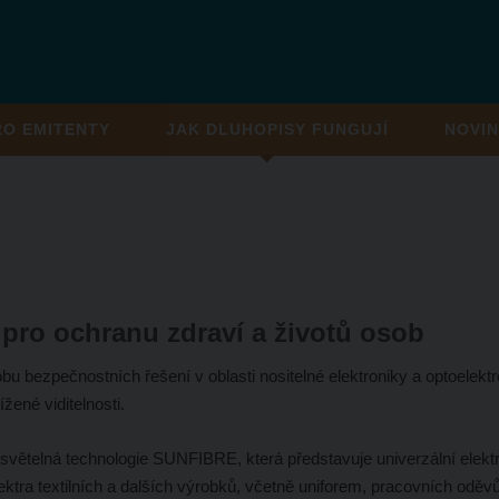
RO EMITENTY
JAK DLUHOPISY FUNGUJÍ
NOVIN
F
ro ochranu zdraví a životů osob
bu bezpečnostních řešení v oblasti nositelné elektroniky a optoelektr
žené viditelnosti.
 světelná technologie SUNFIBRE, která představuje univerzální elekt
tra textilních a dalších výrobků, včetně uniforem, pracovních oděvů