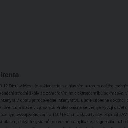
itenta
, 463 12 Dlouhý Most, je zakladatelem a hlavním autorem celého techni
ončení střední školy se zaměřením na elektrotechniku pokračoval v
ul inženýra v oboru přírodovědné inženýrství, a poté úspěšně dokončil
 dvě roční stáže v zahraničí. Profesionálně se věnuje vývoji osvětl
t vede tým vývojového centra TOPTEC při Ústavu fyziky plazmatu AV
strukce optických systémů pro vesmírné aplikace, diagnostiku nebo l