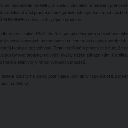
ivním nasvícením světelných vodičů, inovativním řešením přenosné
áním, odolností vůči prachu a vodě, pratelností, vysokou mechanickou
ů SUNFIBRE do textilních a jiných produktů.
dborníků s titulem Ph.D., kteří disponují odbornými znalostmi v obla
nženýrů specializovaných na mechanickou konstrukci a vývoj výrobních
ardů kvality a bezpečnosti. Tento certifikační proces zaručuje, že n
je poskytovat produkty nejvyšší kvality našim zákazníkům. Certifik
tředí a efektivity v rámci výrobních procesů.
tentem použity na rozvoj podnikatelských aktivit společnosti, zejmé
stoucí poptávky.