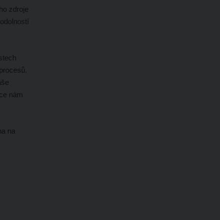
ho zdroje
 odolností
stech
 procesů.
aše
ace nám
na na