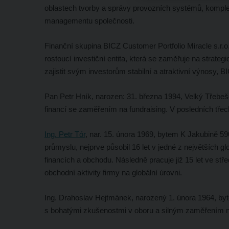
oblastech tvorby a správy provozních systémů, komplex
managementu společnosti.
Finanční skupina BICZ Customer Portfolio Miracle s.r.o
rostoucí investiční entita, která se zaměřuje na strateg
zajistit svým investorům stabilní a atraktivní výnosy, BI
Pan Petr Hník, narozen: 31. března 1994, Velký Třebešo
financí se zaměřením na fundraising. V posledních třech 
Ing. Petr Tór
, nar. 15. února 1969, bytem K Jakubině 59
průmyslu, nejprve působil 16 let v jedné z největších g
financích a obchodu. Následně pracuje již 15 let ve stř
obchodní aktivity firmy na globální úrovni.
Ing. Drahoslav Hejtmánek, narozený 1. února 1964, by
s bohatými zkušenostmi v oboru a silným zaměřením na 