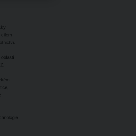
cky
S cílem
tnictví.
oblasti
CZ.
ickém
tice,
é
chnologie