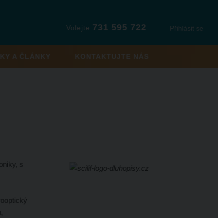
731 595 722
Volejte
Přihlásit se
KY A ČLÁNKY
KONTAKTUJTE NÁS
oniky, s
rooptický
,