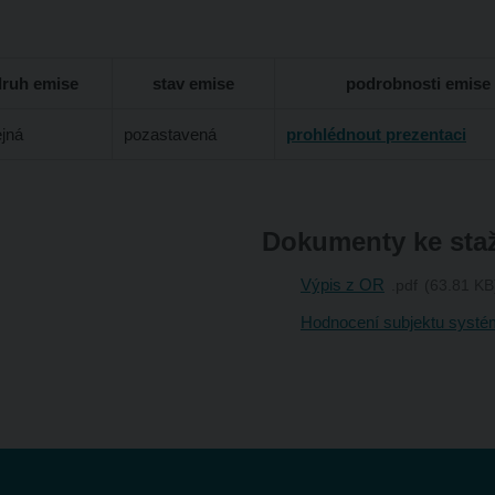
druh emise
stav emise
podrobnosti emise
ejná
pozastavená
prohlédnout prezentaci
Dokumenty ke sta
Výpis z OR
pdf
63.81 KB
Hodnocení subjektu systé