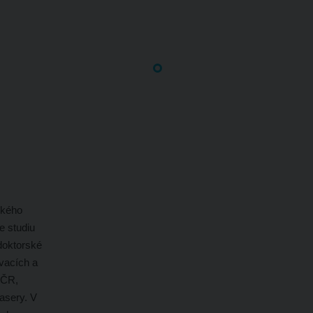
ckého
e studiu
 doktorské
ovacích a
 ČR,
asery. V