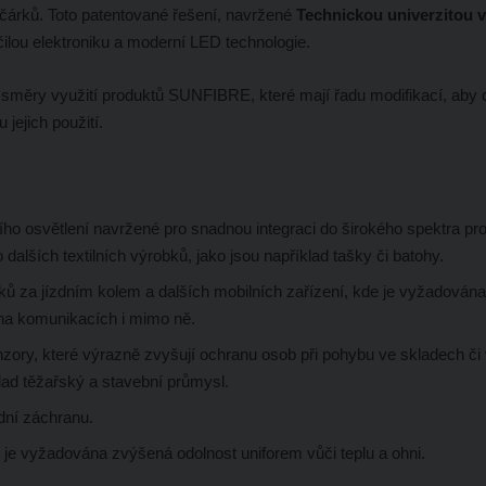
očárků. Toto patentované řešení, navržené
Technickou univerzitou v
ilou elektroniku a moderní LED technologie.
é směry využití produktů SUNFIBRE, které mají řadu modifikací, aby 
ejich použití.
ho osvětlení navržené pro snadnou integraci do širokého spektra pro
dalších textilních výrobků, jako jsou například tašky či batohy.
ů za jízdním kolem a dalších mobilních zařízení, kde je vyžadován
u na komunikacích i mimo ně.
ory, které výrazně zvyšují ochranu osob při pohybu ve skladech či
lad těžařský a stavební průmysl.
dní záchranu.
 je vyžadována zvýšená odolnost uniforem vůči teplu a ohni.