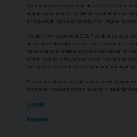
Komerční úspěch produktu je dosažen především efekt
energie a jeho připojení, intuitivním a robustním ovlád
a v neposlední řadě také jednoduchou integrací systém
Vývojový tým společnosti SCILIF se skládá z několika o
optiky, optoelektroniky a elektroniky, a dále také z i
Naše továrna je certifikována podle mezinárodních stand
výrobní postupy splňují přísné normy, což nám umožňu
také pomáhá udržovat vysoké standardy pracovního pros
Finanční prostředky získané emisí dluhopisů budou Emi
financování navýšení výrobní kapacity k uspokojení ro
LinkedIn
Instagram