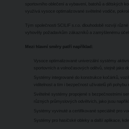
sportovního oblečení a vybavení, batohů a dětských k
využívá vysoce optimalizované světelné vodiče, pokroč
Tým společnosti SCILIF s.r.o. dlouhodobě rozvíjí různ
vyhověly požadavkům zákazníků a zamýšlenému účelu j
Mezi hlavní směry patří například:
Vysoce optimalizované univerzální systémy aktivní
sportovních a volnočasových oděvů, stejně jako do 
Systémy integrované do konstrukce kočárků, vozík
viditelnost a tím i bezpečnost uživatelů při pohyb
Světelné systémy propojené s bezpečnostními senz
různých průmyslových odvětvích, jako jsou napřík
Systémy vyvinuté a certifikované speciálně pro vo
Systémy pro hasičské obleky a další aplikace, kde