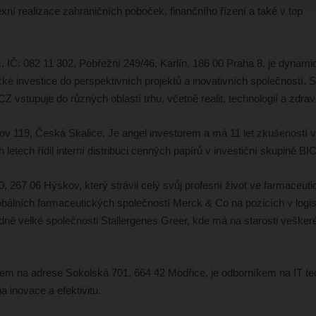
ní realizace zahraničních poboček, finančního řízení a také v top
., IČ: 082 11 302, Pobřežní 249/46, Karlín, 186 00 Praha 8, je dynami
ické investice do perspektivních projektů a inovativních společností. 
CZ vstupuje do různých oblastí trhu, včetně realit, technologií a zdravo
v 119, Česká Skalice. Je angel investorem a má 11 let zkušeností v 
letech řídil interní distribuci cenných papírů v investiční skupině BI
0, 267 06 Hýskov, který strávil celý svůj profesní život ve farmaceut
lobálních farmaceutických společností Merck & Co na pozicích v logis
edně velké společnosti Stallergenes Greer, kde má na starosti vešker
tem na adrese Sokolská 701, 664 42 Modřice, je odborníkem na IT te
inovace a efektivitu.