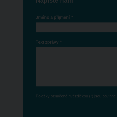
Napište nám
*
Jméno a příjmení
*
Text zprávy
Položky označené hvězdičkou (*) jsou povinné.