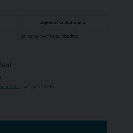
objednávka dluhopisů
dluhopisy nyní nelze objednat
žení
mem Cribis
pdf
430.90 KB