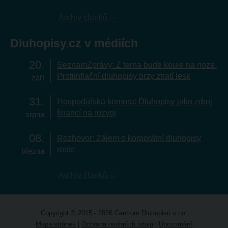
Archiv článků
Dluhopisy.cz v médiích
20
SeznamZprávy: Z terna bude koule na noze.
Protiinflační dluhopisy brzy ztratí lesk
září
31
Hospodářská komora: Dluhopisy jako zdroj
financí na rozvoj
srpna
08
Rozhovor: Zájem o korporátní dluhopisy
roste
března
Archiv článků
Copyright © 2015 - 2026 Centrum Dluhopisů s.r.o.
Mapa stránek
|
Ochrana osobních údajů
|
Upozornění