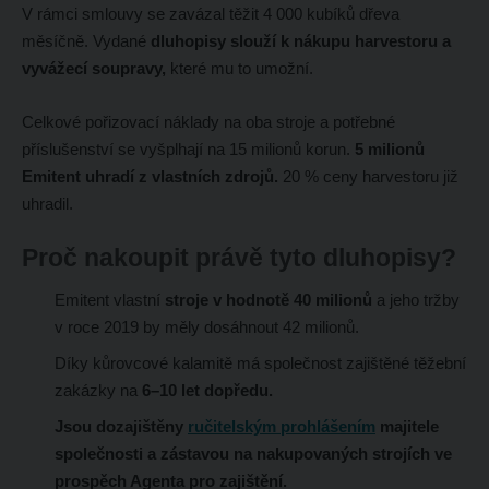
V rámci smlouvy se zavázal těžit 4 000 kubíků dřeva
měsíčně. Vydané
dluhopisy slouží k nákupu harvestoru a
vyvážecí soupravy,
které mu to umožní.
Celkové pořizovací náklady na oba stroje a potřebné
příslušenství se vyšplhají na 15 milionů korun.
5 milionů
Emitent uhradí z vlastních zdrojů.
20 % ceny harvestoru již
uhradil.
Proč nakoupit právě tyto dluhopisy?
Emitent vlastní
stroje v hodnotě 40 milionů
a jeho tržby
v roce 2019 by měly dosáhnout 42 milionů.
Díky kůrovcové kalamitě má společnost zajištěné těžební
zakázky na
6–10 let dopředu.
Jsou dozajištěny
ručitelským prohlášením
majitele
společnosti a zástavou na nakupovaných strojích ve
prospěch Agenta pro zajištění.