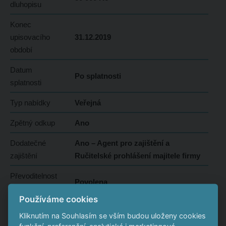
dluhopisu
Konec
upisovacího
31.12.2019
období
Datum
Po splatnosti
splatnosti
Typ nabídky
Veřejná
Zpětný odkup
Ano
Dodatečné
Ano – Agent pro zajištění a
zajištění
Ručitelské prohlášení majitele firmy
Převoditelnost
Povolena
dluhopisu
Používáme cookies
Stav emise
Upsaná
Kliknutím na Souhlasím se vším budou uloženy cookies
funkční, preferenční, analytické i marketingové -