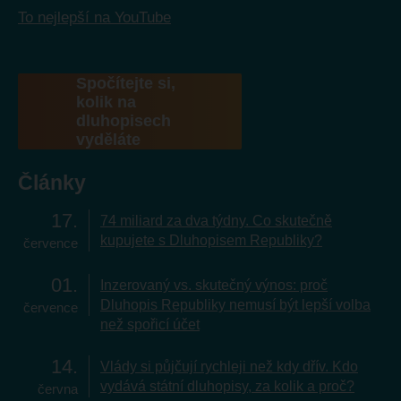
To nejlepší na YouTube
Spočítejte si,
kolik na
dluhopisech
vyděláte
Články
17
74 miliard za dva týdny. Co skutečně
kupujete s Dluhopisem Republiky?
července
01
Inzerovaný vs. skutečný výnos: proč
Dluhopis Republiky nemusí být lepší volba
července
než spořicí účet
14
Vlády si půjčují rychleji než kdy dřív. Kdo
vydává státní dluhopisy, za kolik a proč?
června