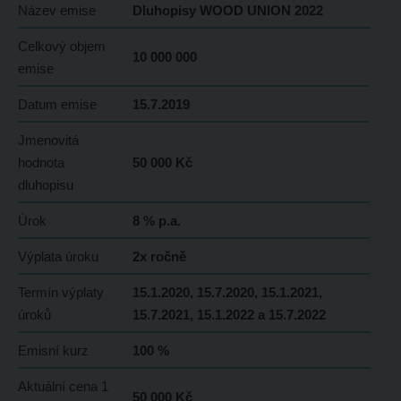
Název emise
Dluhopisy WOOD UNION 2022
Celkový objem
10 000 000
emise
Datum emise
15.7.2019
Jmenovitá
hodnota
50 000 Kč
dluhopisu
Úrok
8 % p.a.
Výplata úroku
2x ročně
Termín výplaty
15.1.2020, 15.7.2020, 15.1.2021,
úroků
15.7.2021, 15.1.2022 a 15.7.2022
Emisní kurz
100 %
Aktuální cena 1
50 000 Kč