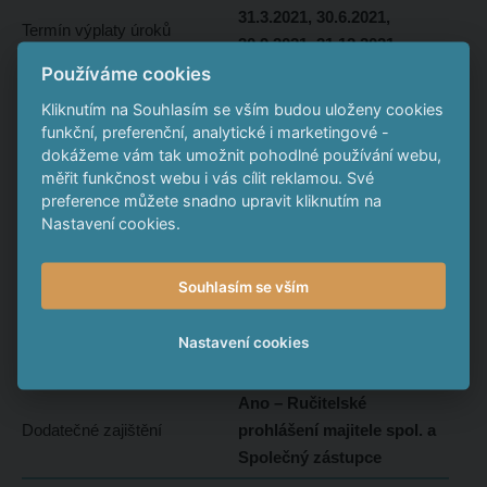
31.3.2021, 30.6.2021,
Termín výplaty úroků
30.9.2021, 31.12.2021,
31.3.2022, 30.6.2022,
Používáme cookies
30.9.2022 a 31.12.2022
Kliknutím na Souhlasím se vším budou uloženy cookies
funkční, preferenční, analytické i marketingové -
Emisní kurz
100 %
dokážeme vám tak umožnit pohodlné používání webu,
měřit funkčnost webu i vás cílit reklamou. Své
Aktuální cena 1 dluhopisu
25 000 Kč
preference můžete snadno upravit kliknutím na
Nastavení cookies.
Konec upisovacího období
30.6.2020
Datum splatnosti
Po splatnosti
Souhlasím se vším
Typ nabídky
Veřejná
Nastavení cookies
Zpětný odkup
Ano
Ano – Ručitelské
Dodatečné zajištění
prohlášení majitele spol. a
Společný zástupce