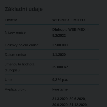
Základní údaje
Emitent
WEBIMEX LIMITED
Dluhopis WEBIMEX III –
Název emise
9,2/2022
Celkový objem emise
2 500 000
Datum emise
1.1.2020
Jmenovitá hodnota
25 000 Kč
dluhopisu
Úrok
9,2 % p.a.
Výplata úroku
kvartálně
31.3.2020, 30.6.2020,
30.9.2020, 31.12.2020,