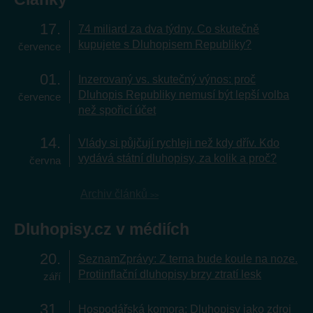
17
74 miliard za dva týdny. Co skutečně
kupujete s Dluhopisem Republiky?
července
01
Inzerovaný vs. skutečný výnos: proč
Dluhopis Republiky nemusí být lepší volba
července
než spořicí účet
14
Vlády si půjčují rychleji než kdy dřív. Kdo
vydává státní dluhopisy, za kolik a proč?
června
Archiv článků
Dluhopisy.cz v médiích
20
SeznamZprávy: Z terna bude koule na noze.
Protiinflační dluhopisy brzy ztratí lesk
září
31
Hospodářská komora: Dluhopisy jako zdroj