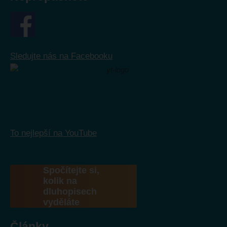
Sledujte nás na Facebooku
To nejlepší na YouTube
Spočítejte si,
kolik na
dluhopisech
vyděláte
Články