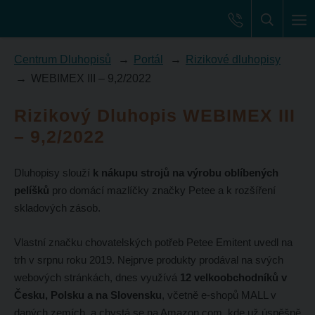
Centrum Dluhopisů
Portál
Rizikové dluhopisy
WEBIMEX III – 9,2/2022
Rizikový Dluhopis WEBIMEX III
– 9,2/2022
Dluhopisy slouží
k nákupu strojů na výrobu oblíbených
pelíšků
pro domácí mazlíčky značky Petee a k rozšíření
skladových zásob.
Vlastní značku chovatelských potřeb Petee Emitent uvedl na
trh v srpnu roku 2019. Nejprve produkty prodával na svých
webových stránkách, dnes využívá
12 velkoobchodníků v
Česku, Polsku a na Slovensku
, včetně e-shopů MALL v
daných zemích, a chystá se na Amazon.com, kde už úspěšně