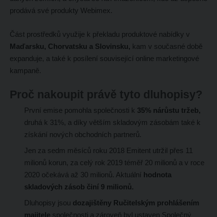
prodává své produkty Webimex.
Část prostředků využije k překladu produktové nabídky v
Maďarsku, Chorvatsku a Slovinsku,
kam v současné době
expanduje, a také k posílení související online marketingové
kampaně.
Proč nakoupit právě tyto dluhopisy?
První emise pomohla společnosti k
35% nárůstu tržeb,
druhá k 31%, a díky větším skladovým zásobám také k
získání nových obchodních partnerů.
Jen za sedm měsíců roku 2018 Emitent utržil přes 11
milionů korun, za celý rok 2019 téměř 20 milionů a v roce
2020 očekává až 30 milionů. Aktuální
hodnota
skladových zásob činí 9 milionů.
Dluhopisy jsou
dozajištěny Ručitelským prohlášením
majitele
společnosti a zároveň byl ustaven Společný