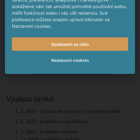
dokážeme vám tak umožnit pohodlné používání webu,
Stav emise
Pozastaveno
měřit funkčnost webu i vás cílit reklamou. Své
preference můžete snadno upravit kliknutím na
Nastavení cookies.
Souhlasím se vším
Nastavení cookies
Detail insolvenčního řízení
Výplata úroků
1. 9. 2020 - čekáme na potvrzení o provedení platby
1. 6. 2020
- proběhla se zpožděním
1. 3. 2020
- proběhla v termínu
1. 12. 2019
- proběhla v termínu