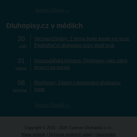
Archiv článků
Dluhopisy.cz v médiích
20
SeznamZprávy: Z terna bude koule na noze.
Protiinflační dluhopisy brzy ztratí lesk
září
31
Hospodářská komora: Dluhopisy jako zdroj
financí na rozvoj
srpna
08
Rozhovor: Zájem o korporátní dluhopisy
roste
března
Archiv článků
Copyright © 2015 - 2026 Centrum Dluhopisů s.r.o.
Mapa stránek
|
Ochrana osobních údajů
|
Upozornění