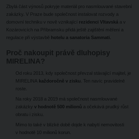
Zbylá část výnosů pokryje materiál pro nasmlouvané stavební
zakázky. V Praze bude společnost instalovat rozvody a
domovní techniku v nově vznikající
rezidenci Vltavská
a v
Kozárovicích na Příbramsku přidá ještě zajištění měření a
regulace při výstavbě
hotelu a sanatoria Sammati.
Proč nakoupit právě dluhopisy
MIRELINA?
Od roku 2013, kdy společnost převzal stávající majitel, je
MIRELINA
každoročně v zisku
. Ten navíc pravidelně
roste.
Na roky 2018 a 2019 má společnost nasmlouvané
zakázky
v hodnotě 500 milionů
a očekává prudký růst
obratu i zisku.
Mimo to také v blízké době dojde k nabytí nemovitosti
v hodnotě 10 milionů korun.