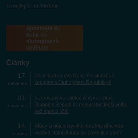
To nejlepší na YouTube
Spočítejte si,
kolik na
dluhopisech
vyděláte
Články
17
74 miliard za dva týdny. Co skutečně
kupujete s Dluhopisem Republiky?
července
01
Inzerovaný vs. skutečný výnos: proč
Dluhopis Republiky nemusí být lepší volba
července
než spořicí účet
14
Vlády si půjčují rychleji než kdy dřív. Kdo
vydává státní dluhopisy, za kolik a proč?
června