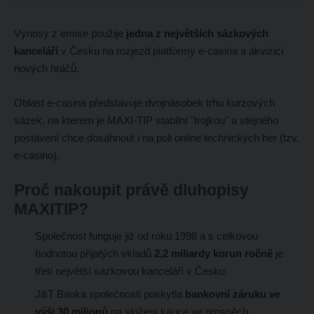
Výnosy z emise použije
jedna z největších sázkových
kanceláří
v Česku na rozjezd platformy e-casina a akvizici
nových hráčů.
Oblast e-casina představuje dvojnásobek trhu kurzových
sázek, na kterém je MAXI-TIP stabilní "trojkou" a stejného
postavení chce dosáhnout i na poli online technických her (tzv.
e-casino).
Proč nakoupit právě dluhopisy
MAXITIP?
Společnost funguje již od roku 1998 a s celkovou
hodnotou přijatých vkladů
2,2 miliardy korun ročně
je
třetí největší sázkovou kanceláří v Česku.
J&T Banka společnosti
poskytla
bankovní záruku ve
výši 30 milionů
na složení kauce ve prospěch