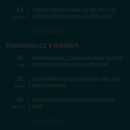
14
Vlády si půjčují rychleji než kdy dřív. Kdo
vydává státní dluhopisy, za kolik a proč?
června
Archiv článků
Dluhopisy.cz v médiích
20
SeznamZprávy: Z terna bude koule na noze.
Protiinflační dluhopisy brzy ztratí lesk
září
31
Hospodářská komora: Dluhopisy jako zdroj
financí na rozvoj
srpna
08
Rozhovor: Zájem o korporátní dluhopisy
roste
března
Archiv článků