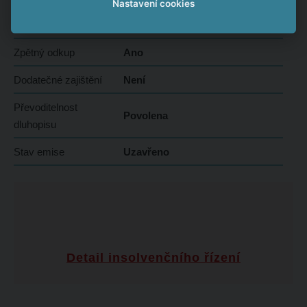
Nastavení cookies
Typ nabídky
Veřejná
Zpětný odkup
Ano
Dodatečné zajištění
Není
Převoditelnost
Povolena
dluhopisu
Stav emise
Uzavřeno
Detail insolvenčního řízení