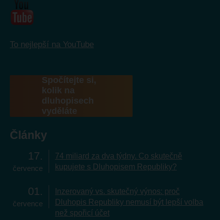
To nejlepší na YouTube
Spočítejte si,
kolik na
dluhopisech
vyděláte
Články
17
74 miliard za dva týdny. Co skutečně
kupujete s Dluhopisem Republiky?
července
01
Inzerovaný vs. skutečný výnos: proč
Dluhopis Republiky nemusí být lepší volba
července
než spořicí účet