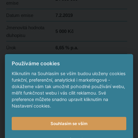
emise
Datum emise
7.2.2019
Jmenovitá hodnota
5 000 Kč
dluhopisu
Úrok
6,65 % p.a.
Výplata úroku
1x ročně
Používáme cookies
Termín výplaty úroků
29.2.2020, 28.2.2021 a 7.2.2022
Kliknutím na Souhlasím se vším budou uloženy cookies
funkční, preferenční, analytické i marketingové -
Emisní kurz
100 %
dokážeme vám tak umožnit pohodlné používání webu,
měřit funkčnost webu i vás cílit reklamou. Své
Aktuální cena 1
preference můžete snadno upravit kliknutím na
5 000 Kč
dluhopisu
Nastavení cookies.
Konec upisovacího
7.2.2020
Souhlasím se vším
období
Datum splatnosti
Po splatnosti