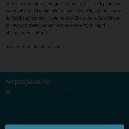
stravy, sportovních a energetických nápojů se kvůli pandemii
koronaviru dostal do finančních potíží. Přispěla k tomu i ztráta
důležitého zákazníka − automobilky Škoda Auto. Společnost
tak nemá dostatek peněz na splacení cenných papírů v
objemu sedmi milionů.
Více na Hospodářské noviny
Nepropásněte