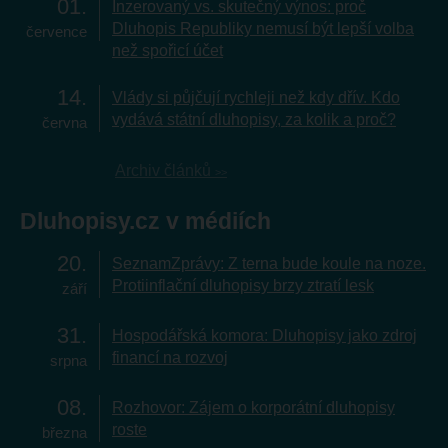
01
Inzerovaný vs. skutečný výnos: proč
Dluhopis Republiky nemusí být lepší volba
července
než spořicí účet
14
Vlády si půjčují rychleji než kdy dřív. Kdo
vydává státní dluhopisy, za kolik a proč?
června
Archiv článků
Dluhopisy.cz v médiích
20
SeznamZprávy: Z terna bude koule na noze.
Protiinflační dluhopisy brzy ztratí lesk
září
31
Hospodářská komora: Dluhopisy jako zdroj
financí na rozvoj
srpna
08
Rozhovor: Zájem o korporátní dluhopisy
roste
března