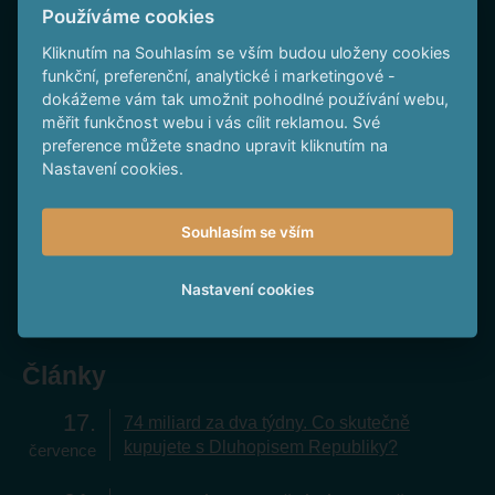
Sledujte nás na Facebooku
Používáme cookies
Kliknutím na Souhlasím se vším budou uloženy cookies
funkční, preferenční, analytické i marketingové -
dokážeme vám tak umožnit pohodlné používání webu,
měřit funkčnost webu i vás cílit reklamou. Své
preference můžete snadno upravit kliknutím na
Nastavení cookies.
To nejlepší na YouTube
Souhlasím se vším
Spočítejte si,
kolik na
Nastavení cookies
dluhopisech
vyděláte
Články
17
74 miliard za dva týdny. Co skutečně
kupujete s Dluhopisem Republiky?
července