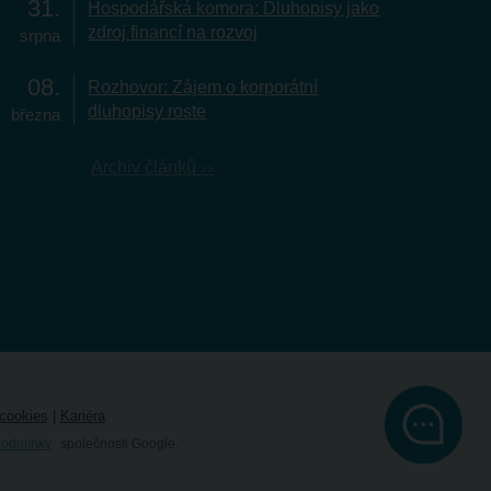
31
Hospodářská komora: Dluhopisy jako
zdroj financí na rozvoj
srpna
08
Rozhovor: Zájem o korporátní
dluhopisy roste
března
Archiv článků
cookies
|
Kariéra
podmínky
společnosti Google.