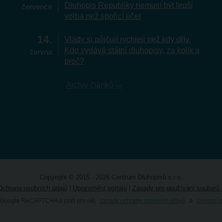
Dluhopis Republiky nemusí být lepší
července
volba než spořicí účet
14
Vlády si půjčují rychleji než kdy dřív.
Kdo vydává státní dluhopisy, za kolik a
června
proč?
Archiv článků
Copyright © 2015 - 2026 Centrum Dluhopisů s.r.o.
Ochrana osobních údajů
|
Upozornění portálu
|
Zásady pro používání souborů 
 Google ReCAPTCHA a platí pro něj
zásady ochrany osobních údajů
a
smluvní 