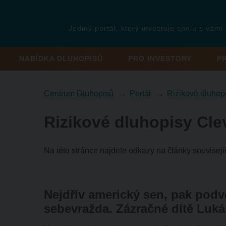
Jediný portál, který investuje spolu s vámi
NABÍDKA DLUHOPISŮ
PRO INVESTORY
P
Centrum Dluhopisů
Portál
Rizikové dluhop
Rizikové dluhopisy Cle
Na této stránce najdete odkazy na články souvisejí
Nejdřív americký sen, pak podv
sebevražda. Zázračné dítě Luká