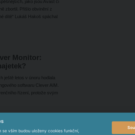
spěšnějších, jako jsou Avast či
 zbortil. Přišlo obvinění z
čné dítě“ Lukáš Hakoš spáchal
ver Monitor:
majetek?
 ještě letos v únoru hodlala
tingového softwaru Clever AIM.
venčního řízení, protože svým
es
Sou
m se vším budou uloženy cookies funkční,
é firmy se