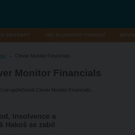
RO EMITENTY
JAK DLUHOPISY FUNGUJÍ
NOVIN
isy
Clever Monitor Financials
ver Monitor Financials
cí se společností Clever Monitor Financials.
od, insolvence a
š Hakoš se zabil