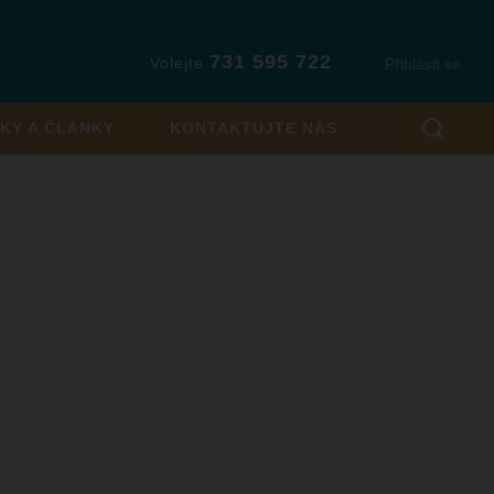
731 595 722
Volejte
Přihlásit se
KY A ČLÁNKY
KONTAKTUJTE NÁS