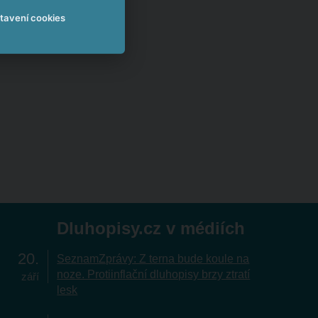
tavení cookies
Dluhopisy.cz v médiích
20
SeznamZprávy: Z terna bude koule na
noze. Protiinflační dluhopisy brzy ztratí
září
lesk