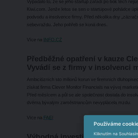
Vypadalo to, že se jeho startup zařadí po bok těch nejú
Kiwi.com. Jenže letos se sen o startupové pohádce úplně
podvodu a insolvence firmy. Před několika dny „zázra
sebevraždu. Jeho pohřeb se koná dnes.
Více na
INFO.CZ
Předběžné opatření v kauze Cle
Vyvádí se z firmy v insolvenci 
Ambiciózních sto milionů korun ve firemních dluhopisech
získat firma Clever Monitor Financials na vývoj marke
Před měsícem a půl se ale společnost dostala do insol
dvěma bývalým zaměstnancům nevyplácela mzdu.
Více na
FAEI
Používáme cooki
Kliknutím na Souhlasí
Výhodná investice do softwarov