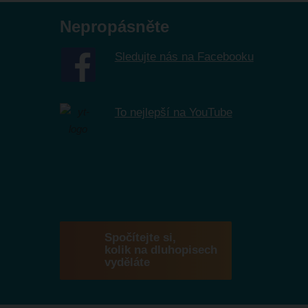
Nepropásněte
Sledujte nás na Facebooku
To nejlepší na YouTube
Spočítejte si,
kolik na dluhopisech
vyděláte