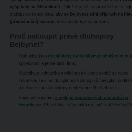
vyšplhaly na 248 milionů.
Důležité je získat prostředky co nej
(nejlépe do konce léta),
aby se Bejbynet stihl připravit na hla
(předvánoční) sezonu
, která odstartuje na podzim.
Proč nakoupit právě dluhopisy
Bejbynet?
Dluhopisy jsou
dozajištěny ručitelským prohlášením
maji
společnosti a jedné další firmy.
Majitelka a jednatelka společnosti v jedné osobě se navíc
zavázala, že si až do splatnosti dluhopisů nevyplatí podíl n
a celkové zadlužení firmy nepřesáhne 30 % obratu.
Bejbynet je jedním
z nejlépe hodnocených obchodů na
Heuréka.cz.
Přes 6 tisíc zákazníků mu udělilo 4,9 hvězdič