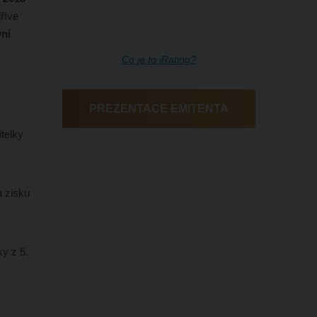
dříve
vní
Co je to iRating?
PREZENTACE EMITENTA
telky
a zisku
ky z 5.