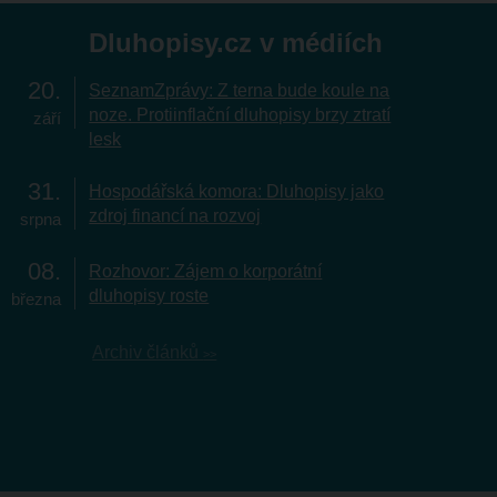
Dluhopisy.cz v médiích
20
SeznamZprávy: Z terna bude koule na
noze. Protiinflační dluhopisy brzy ztratí
září
lesk
31
Hospodářská komora: Dluhopisy jako
zdroj financí na rozvoj
srpna
08
Rozhovor: Zájem o korporátní
dluhopisy roste
března
Archiv článků