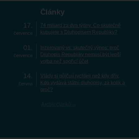
Články
17
74 miliard za dva týdny. Co skutečně
kupujete s Dluhopisem Republiky?
července
01
Inzerovaný vs. skutečný výnos: proč
Dluhopis Republiky nemusí být lepší
července
volba než spořicí účet
14
Vlády si půjčují rychleji než kdy dřív.
Kdo vydává státní dluhopisy, za kolik a
června
proč?
Archiv článků