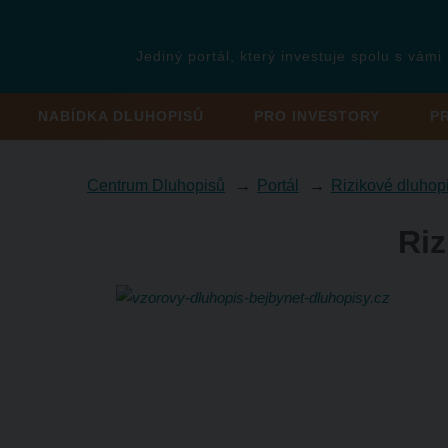
Jediný portál, který investuje spolu s vámi
NABÍDKA DLUHOPISŮ
PRO INVESTORY
P
Centrum Dluhopisů
Portál
Rizikové dluhop
Riz