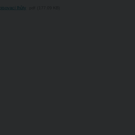
isovací lhůty
pdf
177.09 KB