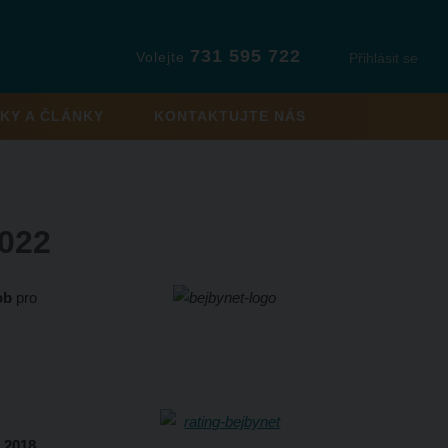
731 595 722
Volejte
Přihlásit se
KY A ČLÁNKY
KONTAKTUJTE NÁS
2022
ob
pro
 2018