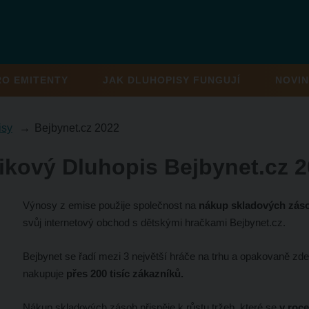
RO EMITENTY
JAK DLUHOPISY FUNGUJÍ
NOVIN
isy
Bejbynet.cz 2022
ikový Dluhopis Bejbynet.cz 
Výnosy z emise použije společnost na
nákup skladových zás
svůj internetový obchod s dětskými hračkami Bejbynet.cz.
Bejbynet se řadí mezi 3 největší hráče na trhu a opakovaně zde
nakupuje
přes 200 tisíc zákazníků.
Nákup skladových zásob přispěje k růstu tržeb, které se
v roce