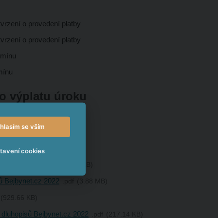
vrzení o provedení platby
vrzení o provedení platby
ermínu
rmínu
ro výplatu úroku
hlasím se vším
žení
tavení cookies
isovací lhůty
pdf
45.60 KB
ů Bejbynet.cz 2022
pdf
3.88 MB
929.66 KB
 dluhopisů Bejbynet.cz 2022
pdf
217.14 KB