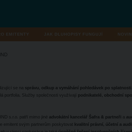
RO EMITENTY
JAK DLUHOPISY FUNGUJÍ
NOVIN
IND
izující se na
správu, odkup a vymáhání pohledávek po splatnosti
lá portfolia. Služby společnosti využívají
podnikatelé, obchodní spo
D s.r.o. patří mimo jiné
advokátní kancelář Šafra & partneři
a
au
může emitent svým partnerům poskytovat
kvalitní právní, účetní a aud
eb v rámci spolupráce je také
úspěšné řešení insolvenčních řízení