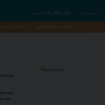
731 595 722
Volejte
Přihlásit se
KY A ČLÁNKY
KONTAKTUJTE NÁS
.
lečnosti,
ditorská
itorské
.