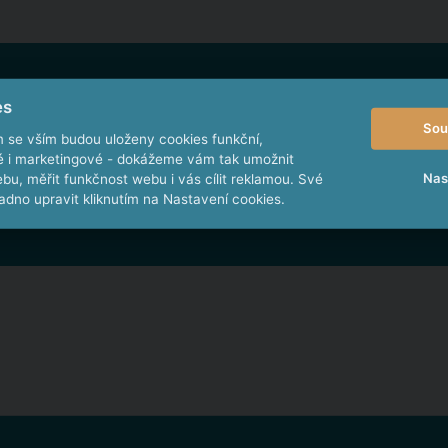
es
Sou
m se vším budou uloženy cookies funkční,
*
E-mail
ké i marketingové - dokážeme vám tak umožnit
Nas
bu, měřit funkčnost webu i vás cílit reklamou. Své
dno upravit kliknutím na Nastavení cookies.