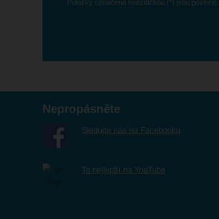
Položky označené hvězdičkou (*) jsou povinné.
Formulář
se
nepodařilo
odeslat.
Nepropásněte
Sledujte nás na Facebooku
To nejlepší na YouTube