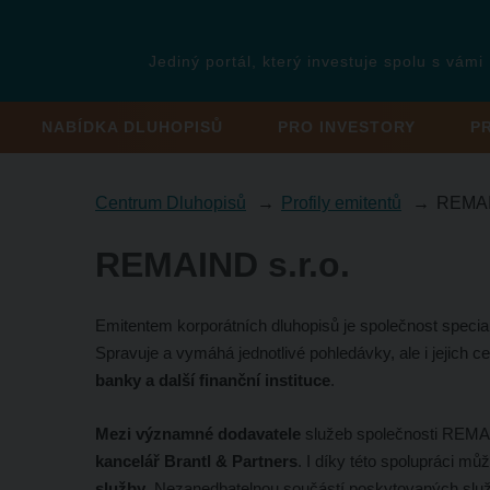
Jediný portál, který investuje spolu s vámi
NABÍDKA DLUHOPISŮ
PRO INVESTORY
P
Centrum Dluhopisů
Profily emitentů
REMA
REMAIND s.r.o.
Emitentem korporátních dluhopisů je společnost special
Spravuje a vymáhá jednotlivé pohledávky, ale i jejich ce
banky a další finanční instituce
.
Mezi významné dodavatele
služeb společnosti REMAIN
kancelář Brantl & Partners
. I díky této spolupráci 
služby
. Nezanedbatelnou součástí poskytovaných služ