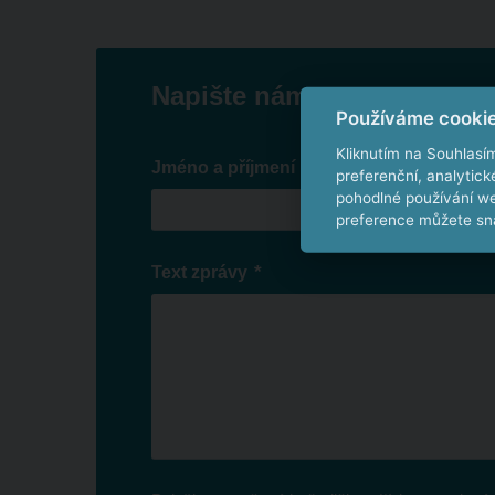
Napište nám
Používáme cooki
Kliknutím na Souhlasí
*
Jméno a příjmení
preferenční, analytic
pohodlné používání we
preference můžete sna
*
Text zprávy