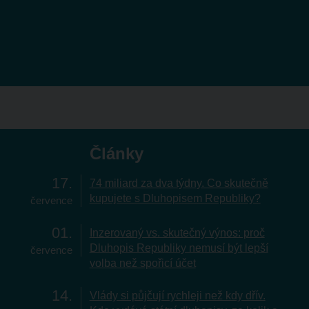
Články
17
74 miliard za dva týdny. Co skutečně
kupujete s Dluhopisem Republiky?
července
01
Inzerovaný vs. skutečný výnos: proč
Dluhopis Republiky nemusí být lepší
července
volba než spořicí účet
14
Vlády si půjčují rychleji než kdy dřív.