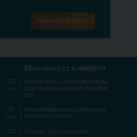
ODESLAT ZPRÁVU
Dluhopisy.cz v médiích
20
SeznamZprávy: Z terna bude koule na
noze. Protiinflační dluhopisy brzy ztratí
září
lesk
31
Hospodářská komora: Dluhopisy jako
zdroj financí na rozvoj
srpna
08
Rozhovor: Zájem o korporátní