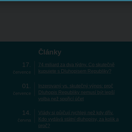
Články
17
74 miliard za dva týdny. Co skutečně
kupujete s Dluhopisem Republiky?
července
01
Inzerovaný vs. skutečný výnos: proč
Dluhopis Republiky nemusí být lepší
července
volba než spořicí účet
14
Vlády si půjčují rychleji než kdy dřív.
Kdo vydává státní dluhopisy, za kolik a
června
proč?