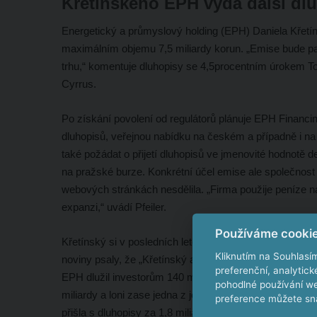
Křetínského EPH vydá další dl
Energetický a průmyslový holding (EPH) Daniela Křetín
maximálním objemu 7,5 miliardy korun. „Emise bude pa
trhu,“ komentuje dluhopisy se 4,5procentním úrokem To
Cyrrus.
Po získání povolení od regulátorů plánuje EPH Financi
dluhopisů, veřejnou nabídku na českém a případně i n
také požádat o přijetí dluhopisů ve jmenovité hodnotě d
na pražské burze. Konkrétní účel emise ale společnost
webových stránkách nesdělila. „Firma použije peníze na 
expanzi,“ uvádí Pfeiler.
Používáme cooki
Křetínský si v posledních letech dluhopisy hodně oblíb
Kliknutím na Souhlasí
noviny psaly, že „Křetínský aspiruje na titul nejzadlužen
preferenční, analytic
EPH dlužil investorům 140 miliard. V roce 2018 jeho hold
pohodlné používání we
miliardy a loni zase jedna z jeho dceřiných společností 
preference můžete sna
přišla s dluhopisy za 1,8 miliardy.