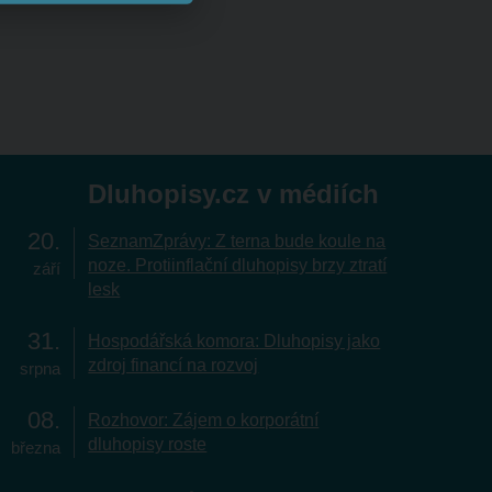
Dluhopisy.cz v médiích
20
SeznamZprávy: Z terna bude koule na
noze. Protiinflační dluhopisy brzy ztratí
září
lesk
31
Hospodářská komora: Dluhopisy jako
zdroj financí na rozvoj
srpna
08
Rozhovor: Zájem o korporátní
dluhopisy roste
března