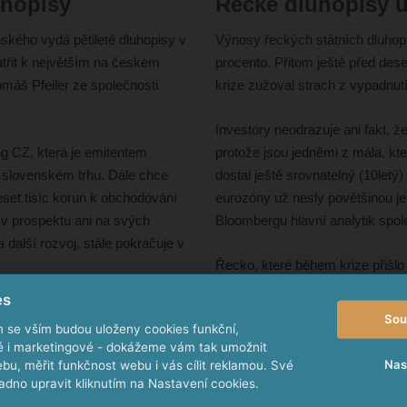
uhopisy
Řecké dluhopisy u
ského vydá pětileté dluhopisy v
Výnosy řeckých státních dluhopi
třit k největším na českém
procento. Přitom ještě před dese
máš Pfeiler ze společnosti
krize zužoval strach z vypadnut
Investory neodrazuje ani fakt, ž
ng CZ, která je emitentem
protože jsou jedněmi z mála, kte
a slovenském trhu. Dále chce
dostal ještě srovnatelný (10letý)
eset tisíc korun k obchodování
eurozóny už nesly povětšinou je
 v prospektu ani na svých
Bloombergu hlavní analytik spo
další rozvoj, stále pokračuje v
Řecko, které během krize přišlo
restrukturalizovat své závazky,
es
il. Už v roce 2015 Hospodářské
nedávno zvedli rating na BB s p
Sou
m se vším budou uloženy cookies funkční,
ějšího miliardáře“. Tehdy jeho
investičním pásmem. U S&P Glob
ké i marketingové - dokážeme vám tak umožnit
ing vydal dluhopisy za další tři
ale v dubnu očekává mírné zvýš
Nas
bu, měřit funkčnost webu i vás cílit reklamou. Své
– EP Infrastructure (EPIF) –
dno upravit kliknutím na Nastavení cookies.
Zdroj:
Patria