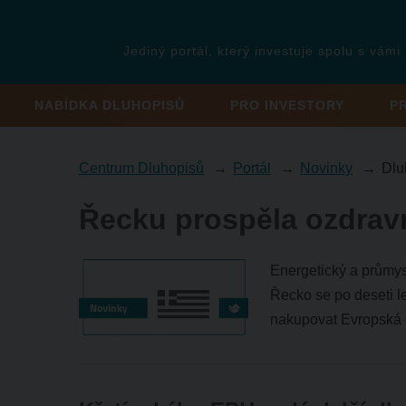
Jediný portál, který investuje spolu s vámi
NABÍDKA DLUHOPISŮ
PRO INVESTORY
P
Centrum Dluhopisů
Portál
Novinky
Dlu
Řecku prospěla ozdravn
Energetický a průmys
Řecko se po deseti l
nakupovat Evropská c