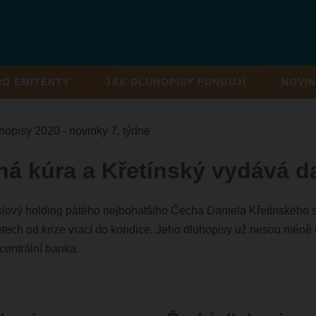
RO EMITENTY
JAK DLUHOPISY FUNGUJÍ
NOVIN
hopisy 2020 - novinky 7. týdne
á kúra a Křetínský vydává da
lový holding pátého nejbohatšího Čecha Daniela Křetínského si 
etech od krize vrací do kondice. Jeho dluhopisy už nesou méně
entrální banka.