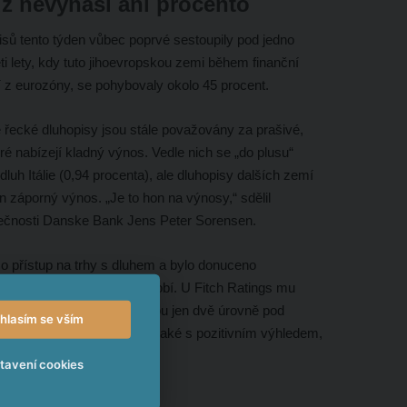
ž nevynáší ani procento
sů tento týden vůbec poprvé sestoupily pod jedno
ti lety, kdy tuto jihoevropskou zemi během finanční
í z eurozóny, se pohybovaly okolo 45 procent.
e řecké dluhopisy jsou stále považovány za prašivé,
ré nabízejí kladný výnos. Vedle nich se „do plusu“
 dluh Itálie (0,94 procenta), ale dluhopisy dalších zemí
n záporný výnos. „Je to hon na výnosy,“ sdělil
lečnosti Danske Bank Jens Peter Sorensen.
 o přístup na trhy s dluhem a bylo donuceno
 zažívá celkově skvělé období. U Fitch Ratings mu
ozitivním výhledem, což jsou jen dvě úrovně pod
hlasím se vším
al Ratings má stále BB- také s pozitivním výhledem,
ení.
tavení cookies