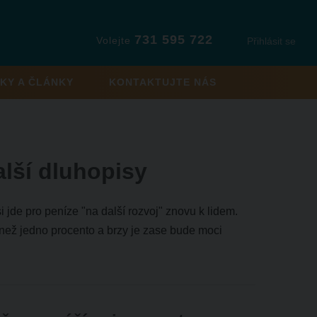
731 595 722
Volejte
Přihlásit se
KY A ČLÁNKY
KONTAKTUJTE NÁS
lší dluhopisy
jde pro peníze "na další rozvoj" znovu k lidem.
 než jedno procento a brzy je zase bude moci