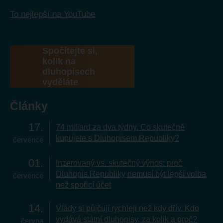
To nejlepší na YouTube
Spočítejte si,
kolik na
dluhopisech
vyděláte
Články
17
74 miliard za dva týdny. Co skutečně
kupujete s Dluhopisem Republiky?
července
01
Inzerovaný vs. skutečný výnos: proč
Dluhopis Republiky nemusí být lepší volba
července
než spořicí účet
14
Vlády si půjčují rychleji než kdy dřív. Kdo
vydává státní dluhopisy, za kolik a proč?
června