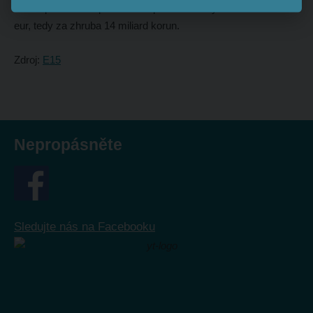
dubnu pak na evropském trhu prodalo bondy za 550 milionů
eur, tedy za zhruba 14 miliard korun.
Zdroj:
E15
Nepropásněte
Sledujte nás na Facebooku