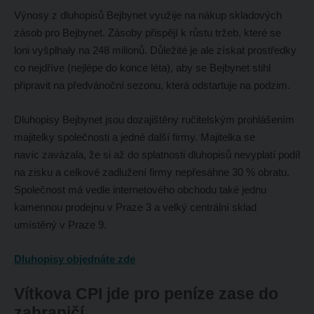
Výnosy z dluhopisů Bejbynet využije na nákup skladových
zásob pro Bejbynet. Zásoby přispějí k růstu tržeb, které se
loni vyšplhaly na 248 milionů. Důležité je ale získat prostředky
co nejdříve (nejlépe do konce léta), aby se Bejbynet stihl
připravit na předvánoční sezonu, která odstartuje na podzim.
Dluhopisy Bejbynet jsou dozajištěny ručitelským prohlášením
majitelky společnosti a jedné další firmy. Majitelka se
navíc zavázala, že si až do splatnosti dluhopisů nevyplatí podíl
na zisku a celkové zadlužení firmy nepřesáhne 30 % obratu.
Společnost má vedle internetového obchodu také jednu
kamennou prodejnu v Praze 3 a velký centrální sklad
umístěný v Praze 9.
Dluhopisy objednáte zde
Vítkova CPI jde pro peníze zase do
zahraničí