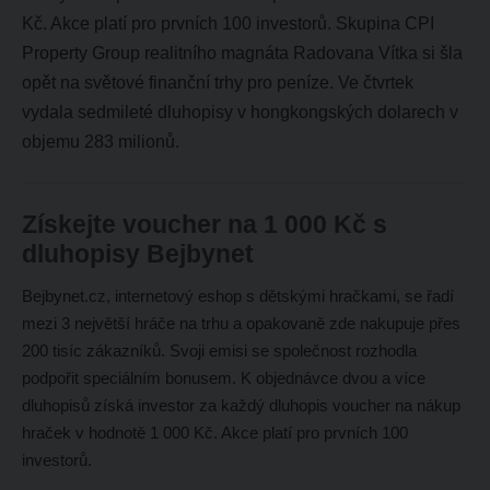
Kč. Akce platí pro prvních 100 investorů. Skupina CPI
Property Group realitního magnáta Radovana Vítka si šla
opět na světové finanční trhy pro peníze. Ve čtvrtek
vydala sedmileté dluhopisy v hongkongských dolarech v
objemu 283 milionů.
Získejte voucher na 1 000 Kč s
dluhopisy Bejbynet
Bejbynet.cz, internetový eshop s dětskými hračkami, se řadí
mezi 3 největší hráče na trhu a opakovaně zde nakupuje přes
200 tisíc zákazníků. Svoji emisi se společnost rozhodla
podpořit speciálním bonusem. K objednávce dvou a více
dluhopisů získá investor za každý dluhopis voucher na nákup
hraček v hodnotě 1 000 Kč. Akce platí pro prvních 100
investorů.