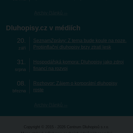
Archiv článků
Dluhopisy.cz v médiích
20
SeznamZprávy: Z terna bude koule na noze.
Protiinflační dluhopisy brzy ztratí lesk
září
31
Hospodářská komora: Dluhopisy jako zdroj
financí na rozvoj
srpna
08
Rozhovor: Zájem o korporátní dluhopisy
roste
března
Archiv článků
Copyright © 2015 - 2026 Centrum Dluhopisů s.r.o.