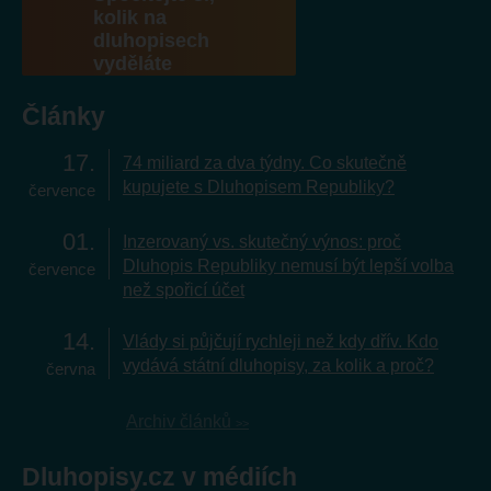
kolik na
dluhopisech
vyděláte
Články
17
74 miliard za dva týdny. Co skutečně
kupujete s Dluhopisem Republiky?
července
01
Inzerovaný vs. skutečný výnos: proč
Dluhopis Republiky nemusí být lepší volba
července
než spořicí účet
14
Vlády si půjčují rychleji než kdy dřív. Kdo
vydává státní dluhopisy, za kolik a proč?
června
Archiv článků
Dluhopisy.cz v médiích