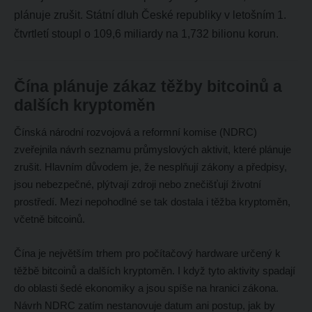
plánuje zrušit. Státní dluh České republiky v letošním 1.
čtvrtletí stoupl o 109,6 miliardy na 1,732 bilionu korun.
Čína plánuje zákaz těžby bitcoinů a
dalších kryptoměn
Čínská národní rozvojová a reformní komise (NDRC)
zveřejnila návrh seznamu průmyslových aktivit, které plánuje
zrušit. Hlavním důvodem je, že nesplňují zákony a předpisy,
jsou nebezpečné, plýtvají zdroji nebo znečišťují životní
prostředí. Mezi nepohodlné se tak dostala i těžba kryptoměn,
včetně bitcoinů.
Čína je největším trhem pro počítačový hardware určený k
těžbě bitcoinů a dalších kryptoměn. I když tyto aktivity spadají
do oblasti šedé ekonomiky a jsou spíše na hranici zákona.
Návrh NDRC zatím nestanovuje datum ani postup, jak by