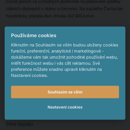
získat peníze za výhodných podmínek na plánované splátky
státních dluhopisů v dubnu a červenci. Na každého Čecha tak
hypoteticky připadá dluh zhruba 162 600 korun.
„Samotné zvýšení nominální výše státního dluhu v prvním
Používáme cookies
čtvrtletí je běžným jevem, který je způsoben časovým
nesouladem emisní činnosti a splátek státních dluhopisů v
Kliknutím na Souhlasím se vším budou uloženy cookies
funkční, preferenční, analytické i marketingové -
průběhu roku a nijak nevypovídá o trendu zadlužování země,”
dokážeme vám tak umožnit pohodlné používání webu,
uvedl ředitel odboru Řízení státního dluhu a finančního majetku
měřit funkčnost webu i vás cílit reklamou. Své
Petr Pavelek. Státní dluh s určitými výkyvy od roku 2012
preference můžete snadno upravit kliknutím na
mírně klesá.
Nastavení cookies.
Státní dluh je tvořen dluhy vlády a vzniká především
Souhlasím se vším
hromaděním schodků státního rozpočtu. Financován je
pokladními poukázkami, státními dluhopisy, přímými půjčkami
Nastavení cookies
nebo půjčkami od Evropské investiční banky.
Zdroj:
Novinky