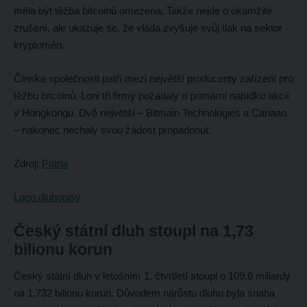
měla být těžba bitcoinů omezena. Takže nejde o okamžité
zrušení, ale ukazuje se, že vláda zvyšuje svůj tlak na sektor
kryptoměn.
Čínské společnosti patří mezi největší producenty zařízení pro
těžbu bitcoinů. Loni tři firmy požádaly o primární nabídku akcií
v Hongkongu. Dvě největší – Bitmain Technologies a Canaan
– nakonec nechaly svou žádost propadnout.
Zdroj:
Patria
Logo dluhopisy
Český státní dluh stoupl na 1,73
bilionu korun
Český státní dluh v letošním 1. čtvrtletí stoupl o 109,6 miliardy
na 1,732 bilionu korun. Důvodem nárůstu dluhu byla snaha