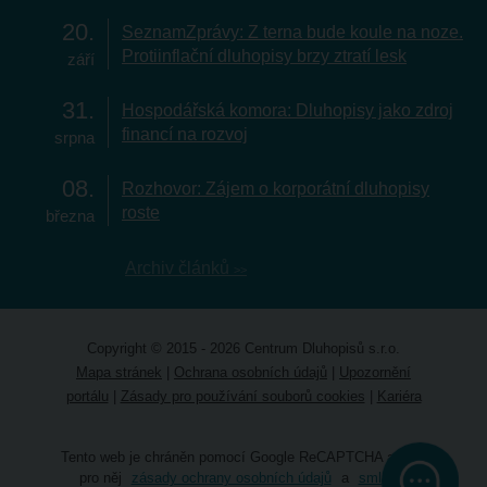
20
SeznamZprávy: Z terna bude koule na noze.
Protiinflační dluhopisy brzy ztratí lesk
září
31
Hospodářská komora: Dluhopisy jako zdroj
financí na rozvoj
srpna
08
Rozhovor: Zájem o korporátní dluhopisy
roste
března
Archiv článků
Copyright © 2015 - 2026 Centrum Dluhopisů s.r.o.
Mapa stránek
|
Ochrana osobních údajů
|
Upozornění
portálu
|
Zásady pro používání souborů cookies
|
Kariéra
Tento web je chráněn pomocí Google ReCAPTCHA a platí
pro něj
zásady ochrany osobních údajů
a
smluvní