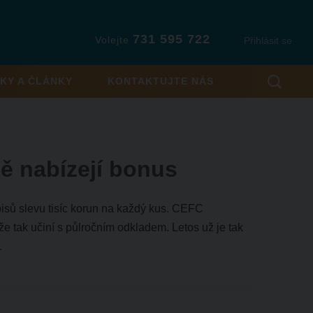
731 595 722
Volejte
Přihlásit se
KY A ČLÁNKY
KONTAKTUJTE NÁS
ně nabízejí bonus
pisů slevu tisíc korun na každý kus. CEFC
e tak učiní s půlročním odkladem. Letos už je tak
.