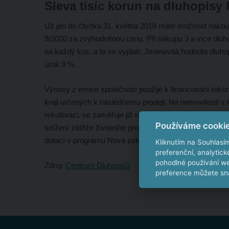
Sleva tisíc korun na dluhopisy 
Už jen do čtvrtka 31. května 2018 máte možnost nakoup
9/2020 za zvýhodněnou cenu. Při nákupu 3 a více dluho
na každý kus, a to se vyplatí. Jmenovitá hodnota dluhopi
úrok 9 %.
Výnosy z emise společnost použije k financování rek
kraji určených k následnému prodeji. Na nemovitosti v l
rekultivaci, se zaměřuje již několik let a implementuje 
Používáme cooki
snížení zátěže životního prostředí, které jsou až do r
dotací v programu Nová zelená úsporám.
Dluhopisy o
Kliknutím na Souhlasí
preferenční, analytic
pohodlné používání we
Zdroj:
Centrum Dluhopisů
preference můžete sna