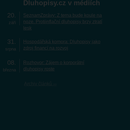
Dluhopisy.cz v médiích
20
SeznamZprávy: Z terna bude koule na
noze. Protiinflační dluhopisy brzy ztratí
září
lesk
31
Hospodářská komora: Dluhopisy jako
zdroj financí na rozvoj
srpna
08
Rozhovor: Zájem o korporátní
dluhopisy roste
března
Archiv článků