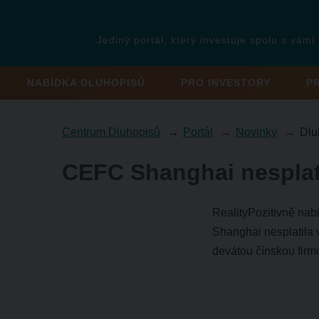
Jediný portál, který investuje spolu s vámi
NABÍDKA DLUHOPISŮ
PRO INVESTORY
P
Centrum Dluhopisů
Portál
Novinky
Dlu
CEFC Shanghai nesplati
RealityPozitivně nabí
Shanghai nesplatila 
devátou čínskou firm