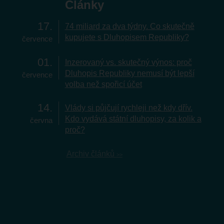
Články
17
74 miliard za dva týdny. Co skutečně
kupujete s Dluhopisem Republiky?
července
01
Inzerovaný vs. skutečný výnos: proč
Dluhopis Republiky nemusí být lepší
července
volba než spořicí účet
14
Vlády si půjčují rychleji než kdy dřív.
Kdo vydává státní dluhopisy, za kolik a
června
proč?
Archiv článků