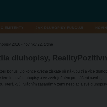
RO EMITENTY
JAK DLUHOPISY FUNGUJÍ
NOVIN
hopisy 2018 - novinky 22. týdne
la dluhopisy, RealityPozitiv
zejí bonus. Do konce května získáte při nákupu tří a více dluho
v termínu své dluhopisy a ve zveřejněném prohlášení navrhuje, ž
ou, která kvůli vládním zásahům v zemi nesplatila své dluhopisy