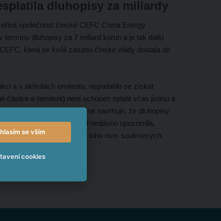
platila dluhopisy za miliardy
ceřiná společnost čínské CEFC China Energy
 v termínu dluhopisy za 7 miliard korun a je tak další
CEFC, která se kvůli zásahu čínské vlády dostala do
ci a v aktivitách emitenta, nepodařilo se získat
 částce a (emitent) není schopen splatit včas jistinu a
hlášení, ve kterém mimo jiné navrhuje, že dluhopisy
ká banka Standard Chartered nedávno upozornila,
hlasím se vším
lo už devět čínských firem, z toho osm soukromých.
tavení cookies