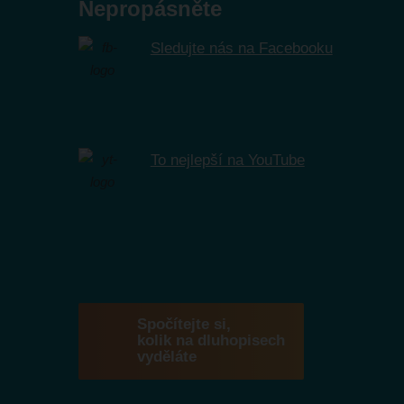
Nepropásněte
Sledujte nás na Facebooku
To nejlepší na YouTube
Spočítejte si,
kolik na dluhopisech
vyděláte