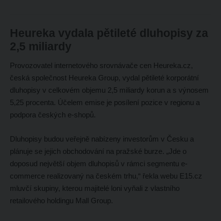
Heureka vydala pětileté dluhopisy za
2,5 miliardy
Provozovatel internetového srovnávače cen Heureka.cz,
česká společnost Heureka Group, vydal pětileté korporátní
dluhopisy v celkovém objemu 2,5 miliardy korun a s výnosem
5,25 procenta. Účelem emise je posílení pozice v regionu a
podpora českých e-shopů.
Dluhopisy budou veřejně nabízeny investorům v Česku a
plánuje se jejich obchodování na pražské burze. „Jde o
doposud největší objem dluhopisů v rámci segmentu e-
commerce realizovaný na českém trhu,“ řekla webu E15.cz
mluvčí skupiny, kterou majitelé loni vyňali z vlastního
retailového holdingu Mall Group.