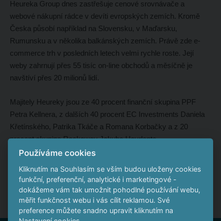
Heureka Group dnes zastřešuje cenové srovnávače a
webové nákupní rádce v devíti evropských zemích. Kromě
Česka působí například na Slovensku, v Maďarsku,
Rumunsku a v několika balkánských zemích. Právě zde e-
commerce trh v posledních letech velmi rychle roste. Její
weby zahrnují přes 55 tisíc on-line obchodů a měsíčně je
navštíví přes 20 milionů lidí.
Majitely Heureky jsou ze 40 procent finanční skupina PPF
Petra Kellnera, z dalších 40 procent EC Investments Daniela
Křetínského, Patrika Tkáče a Romana Korbačky a z 20
procent skupina Rockaway Jakuba Havrlanta.
Používáme cookies
Zdroj:
Euro
Kliknutím na Souhlasím se vším budou uloženy cookies
funkční, preferenční, analytické i marketingové -
dokážeme vám tak umožnit pohodlné používání webu,
měřit funkčnost webu i vás cílit reklamou. Své
preference můžete snadno upravit kliknutím na
Nastavení cookies.