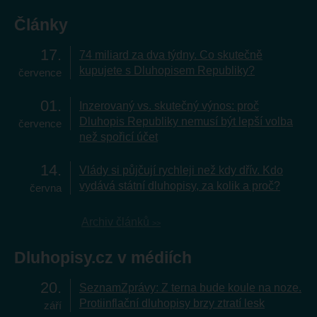
Články
17
74 miliard za dva týdny. Co skutečně
kupujete s Dluhopisem Republiky?
července
01
Inzerovaný vs. skutečný výnos: proč
Dluhopis Republiky nemusí být lepší volba
července
než spořicí účet
14
Vlády si půjčují rychleji než kdy dřív. Kdo
vydává státní dluhopisy, za kolik a proč?
června
Archiv článků
Dluhopisy.cz v médiích
20
SeznamZprávy: Z terna bude koule na noze.
Protiinflační dluhopisy brzy ztratí lesk
září