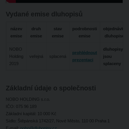
Vydané emise dluhopisů
název
druh
stav
podrobnosti
objednávka
emise
emise
emise
emise
dluhopisů
NOBO
dluhopisy
prohlédnout
Holding
veřejná
splacená
jsou
prezentaci
2019
splaceny
Základní údaje o společnosti
NOBO HOLDING s.r.o.
IČO: 075 96 189
Základní kapitál: 10 000 Kč
Sídlo: Štěpánská 1742/27, Nové Město, 110 00 Praha 1
E-mail:
nobo@dluhopisy.cz