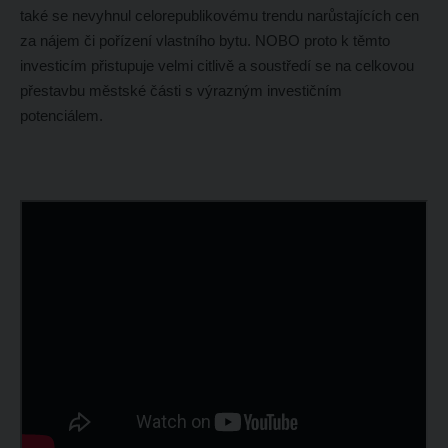
také se nevyhnul celorepublikovému trendu narůstajících cen
za nájem či pořízení vlastního bytu. NOBO proto k těmto
investicím přistupuje velmi citlivě a soustředí se na celkovou
přestavbu městské části s výrazným investičním
potenciálem.