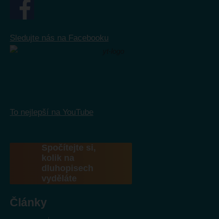
Sledujte nás na Facebooku
To nejlepší na YouTube
Spočítejte si,
kolik na
dluhopisech
vyděláte
Články