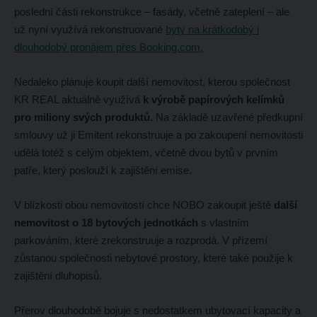
poslední části rekonstrukce – fasády, včetně zateplení – ale
už nyní využívá rekonstruované
byty na krátkodobý i
dlouhodobý pronájem přes Booking.com.
Nedaleko plánuje koupit další nemovitost, kterou společnost
KR REAL aktuálně využívá
k výrobě papírových kelímků
pro miliony svých produktů.
Na základě uzavřené předkupní
smlouvy už ji Emitent rekonstruuje a po zakoupení nemovitosti
udělá totéž s celým objektem, včetně dvou bytů v prvním
patře, který poslouží k zajištění emise.
V blízkosti obou nemovitostí chce NOBO zakoupit ještě
další
nemovitost o 18 bytových jednotkách
s vlastním
parkováním, které zrekonstruuje a rozprodá. V přízemí
zůstanou společnosti nebytové prostory, které také použije k
zajištění dluhopisů.
Přerov dlouhodobě bojuje s nedostatkem ubytovací kapacity a