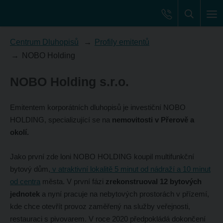
Centrum Dluhopisů
Profily emitentů
NOBO Holding
NOBO Holding s.r.o.
Emitentem korporátních dluhopisů je investiční NOBO
HOLDING, specializující se na
nemovitosti v Přerově a
okolí.
Jako první zde loni NOBO HOLDING koupil multifunkční
bytový dům,
v atraktivní lokalitě 5 minut od nádraží a 10 minut
od centra
města. V první fázi
zrekonstruoval 12 bytových
jednotek
a nyní pracuje na nebytových prostorách v přízemí,
kde chce otevřít provoz zaměřený na služby veřejnosti,
restauraci s pivovarem. V roce 2020 předpokládá dokončení