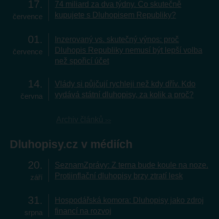
17
74 miliard za dva týdny. Co skutečně
kupujete s Dluhopisem Republiky?
července
01
Inzerovaný vs. skutečný výnos: proč
Dluhopis Republiky nemusí být lepší volba
července
než spořicí účet
14
Vlády si půjčují rychleji než kdy dřív. Kdo
vydává státní dluhopisy, za kolik a proč?
června
Archiv článků
Dluhopisy.cz v médiích
20
SeznamZprávy: Z terna bude koule na noze.
Protiinflační dluhopisy brzy ztratí lesk
září
31
Hospodářská komora: Dluhopisy jako zdroj
financí na rozvoj
srpna