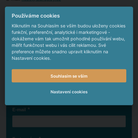
Dokumenty ke stažení
Používáme cookies
Kliknutím na Souhlasím se vším budou uloženy cookies
Výpis z OR
pdf
55.97 KB
funkční, preferenční, analytické i marketingové -
Hodnocení subjektu systémem Cribis
pdf
264.97 KB
dokážeme vám tak umožnit pohodlné používání webu,
měřit funkčnost webu i vás cílit reklamou. Své
preference můžete snadno upravit kliknutím na
Nastavení cookies.
Napište nám
Souhlasím se vším
*
Jméno a příjmení
Nastavení cookies
*
E-mail