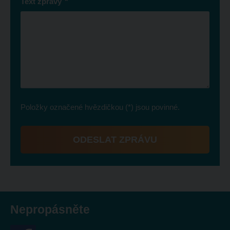
*
Text zprávy
Položky označené hvězdičkou (*) jsou povinné.
ODESLAT ZPRÁVU
Formulář
se
nepodařilo
odeslat.
Nepropásněte