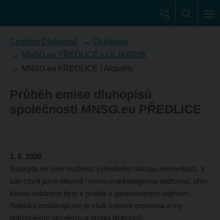
Centrum Dluhopisů
Dluhopisy
MNSG.eu PŘEDLICE s.r.o. IX/2028
MNSG.eu PŘEDLICE | Aktuality
Průběh emise dluhopisů
společnosti MNSG.eu PŘEDLICE
1. 6. 2026
Naskytla se nám možnost výhodného nákupu nemovitostí. V
tuto chvíli jsme otevřeli i novou marketingovou platformu, přes
kterou nabízíme byty k prodeji s garantovaným nájmem.
Nabídka prodávajícího je však časově omezena a my
potřebujeme akcelerovat prodej dluhopisů.