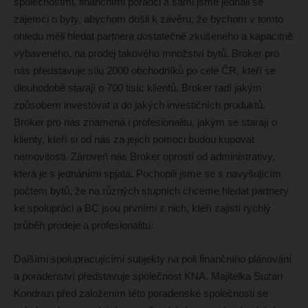
společnostmi, finančními poradci a sami jsme jednali se
zájemci o byty, abychom došli k závěru, že bychom v tomto
ohledu měli hledat partnera dostatečně zkušeného a kapacitně
vybaveného, na prodej takového množství bytů. Broker pro
nás představuje sílu 2000 obchodníků po celé ČR, kteří se
dlouhodobě starají o 700 tisíc klientů, Broker radí jakým
způsobem investovat a do jakých investičních produktů.
Broker pro nás znamená i profesionalitu, jakým se starají o
klienty, kteří si od nás za jejich pomoci budou kupovat
nemovitosti. Zároveň nás Broker oprostí od administrativy,
která je s jednáními spjatá. Pochopili jsme se s navyšujícím
počtem bytů, že na různých stupních chceme hledat partnery
ke spolupráci a BC jsou prvními z nich, kteří zajistí rychlý
průběh prodeje a profesionalitu.
Dalšími spolupracujícími subjekty na poli finančního plánování
a poradenství představuje společnost KNA. Majitelka Suzan
Kondrazi před založením této poradenské společnosti se