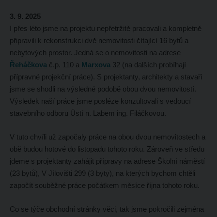
3. 9. 2025
I přes léto jsme na projektu nepřetržitě pracovali a kompletně
připravili k rekonstrukci dvě nemovitosti čítající 16 bytů a
nebytových prostor. Jedná se o nemovitosti na adrese
Řeháčkova
č.p. 110 a
Marxova
32 (na dalších probíhají
přípravné projekční práce). S projektanty, architekty a stavaři
jsme se shodli na výsledné podobě obou dvou nemovitostí.
Výsledek naší práce jsme posléze konzultovali s vedoucí
stavebního odboru Ústí n. Labem ing. Filáčkovou.
V tuto chvíli už započaly práce na obou dvou nemovitostech a
obě budou hotové do listopadu tohoto roku. Zároveň ve středu
jdeme s projektanty zahájit přípravy na adrese Školní náměstí
(23 bytů), V Jílovišti 299 (3 byty), na kterých bychom chtěli
započít souběžné práce počátkem měsíce října tohoto roku.
Co se týče obchodní stránky věci, tak jsme pokročili zejména