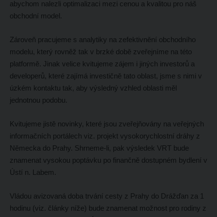
abychom nalezli optimalizaci mezi cenou a kvalitou pro náš
obchodní model.
Zároveň pracujeme s analytiky na zefektivnění obchodního
modelu, který rovněž tak v brzké době zveřejníme na této
platformě. Jinak velice kvitujeme zájem i jiných investorů a
developerů, které zajímá investičně tato oblast, jsme s nimi v
úzkém kontaktu tak, aby výsledný vzhled oblasti měl
jednotnou podobu.
Kvitujeme jistě novinky, které jsou zveřejňovány na veřejných
informačních portálech viz. projekt vysokorychlostní dráhy z
Německa do Prahy. Shrneme-li, pak výsledek VRT bude
znamenat vysokou poptávku po finančně dostupném bydlení v
Ústí n. Labem.
Vládou avizovaná doba trvání cesty z Prahy do Drážďan za 1
hodinu (viz. články níže) bude znamenat možnost pro rodiny z