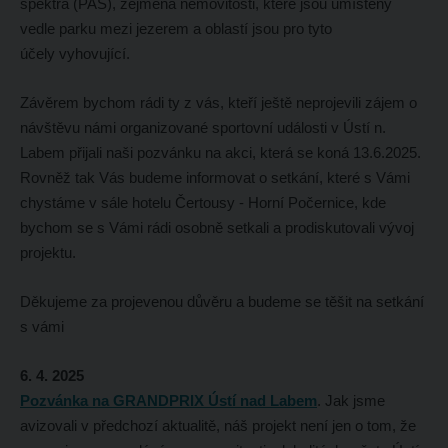
spektra (PAS), zejména nemovitosti, které jsou umístěny
vedle parku mezi jezerem a oblastí jsou pro tyto
účely vyhovující.
Závěrem bychom rádi ty z vás, kteří ještě neprojevili zájem o
návštěvu námi organizované sportovní události v Ústí n.
Labem přijali naši pozvánku na akci, která se koná 13.6.2025.
Rovněž tak Vás budeme informovat o setkání, které s Vámi
chystáme v sále hotelu Čertousy - Horní Počernice, kde
bychom se s Vámi rádi osobně setkali a prodiskutovali vývoj
projektu.
Děkujeme za projevenou důvěru a budeme se těšit na setkání
s vámi
6. 4. 2025
Pozvánka na GRANDPRIX Ústí nad Labem
.
Jak jsme
avizovali v předchozí aktualitě, náš projekt není jen o tom, že