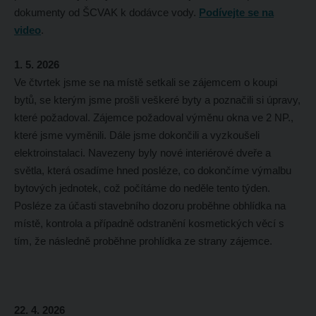
dokumenty od ŠCVAK k dodávce vody.
Podívejte se na
video
.
1. 5. 2026
Ve čtvrtek jsme se na místě setkali se zájemcem o koupi
bytů, se kterým jsme prošli veškeré byty a poznačili si úpravy,
které požadoval. Zájemce požadoval výměnu okna ve 2 NP.,
které jsme vyměnili. Dále jsme dokončili a vyzkoušeli
elektroinstalaci. Navezeny byly nové interiérové dveře a
světla, která osadíme hned posléze, co dokončíme výmalbu
bytových jednotek, což počítáme do neděle tento týden.
Posléze za účasti stavebního dozoru proběhne obhlídka na
místě, kontrola a případně odstranění kosmetických věcí s
tím, že následně proběhne prohlídka ze strany zájemce.
22. 4. 2026