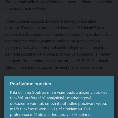
Prahy koupit pěkný byt v Ústí nad Labem a přitom si ponechat
možnost práce v Praze.
Výše uvedené zapadá do našeho strategického plánu
projektu. Rovněž tak pracujeme i na osvětě k lokalitě jako
takové. Rozhodli jsme se jít cestou konferencí a workshopů,
kam budeme zvát významné hráče z řad podnikatelů a
agentur práce, abychom představili veřejně jednak projekt, ale
zejména i pozitiva dané oblasti, to vše ve spolupráci s městem
a krajem. První konferenci plánujeme na 15. 9. 2025 v hotelu
Clarion, kam jsou samozřejmě všichni naši investoři zvaní.
Články:
Používáme cookies
Kliknutím na Souhlasím se vším budou uloženy cookies
https://www.novinky.cz/clanek/ekonomika-krusnohorsky-
funkční, preferenční, analytické i marketingové -
tunel-vyjde-cesko-na-45-miliard-vlada-schvalila-navrh-
dokážeme vám tak umožnit pohodlné používání webu,
smlouvy-s-nemci-40529636
měřit funkčnost webu i vás cílit reklamou. Své
preference můžete snadno upravit kliknutím na