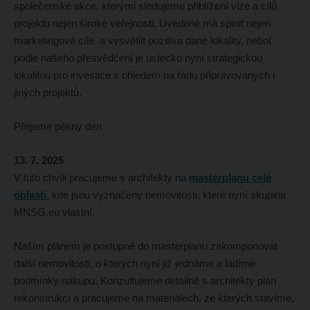
společenské akce, kterými sledujeme přiblížení vize a cílů
projektu nejen široké veřejnosti. Uvedené má splnit nejen
marketingové cíle a vysvětlit pozitiva dané lokality, neboť
podle našeho přesvědčení je ústecko nyní strategickou
lokalitou pro investice s ohledem na řadu připravovaných i
jiných projektů.
Přejeme pěkný den
13. 7. 2025
V tuto chvíli pracujeme s architekty na
masterplanu celé
oblasti
, kde jsou vyznačeny nemovitosti, které nyní skupina
MNSG.eu vlastní.
Naším plánem je postupně do masterplanu zakomponovat
další nemovitosti, o kterých nyní již jednáme a ladíme
podmínky nákupu. Konzultujeme detailně s architekty plán
rekonstrukcí a pracujeme na materiálech, ze kterých stavíme,