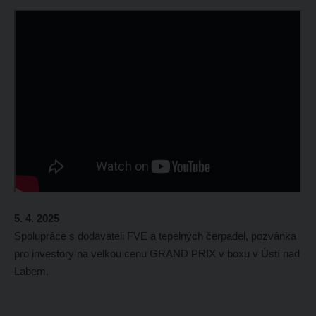
5. 4. 2025
Spolupráce s dodavateli FVE a tepelných čerpadel, pozvánka
pro investory na velkou cenu GRAND PRIX v boxu v Ústí nad
Labem.