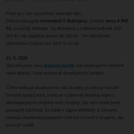
Proto pro vás spouštíme speciální akci.
Pokud nakoupíte
minimálně 2 dluhopisy
, získáte
slevu 6 900
Kč
na každý dluhopis. Za dluhopisy v celkové hodnotě 100
000 Kč tak zaplatíte pouze 86 200 Kč. Tím dosáhnete
efektivního zhodnocení 18,5 % ročně.
21. 5. 2026
Vytvořili jsme nový
webový portál
, kde popisujeme veškeré
naše aktivity, které podporují developerský projekt.
Cílem webu je představení celé skupiny a celkový rozsah
činností společností, které se vzájemně doplňují nejen s
developerskými projekty naší skupiny. Na naší cestě jsme
postupně zjišťovali, že bude v zájmu efektivity a zlevnění
nákladů obsáhnout postupně veškeré činnosti v projektu, jak
jsme již uvedli.