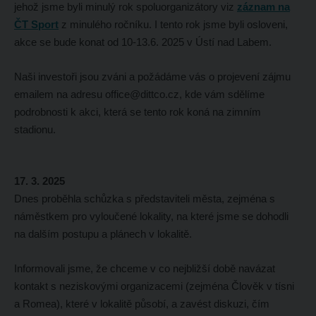
jehož jsme byli minulý rok spoluorganizátory viz
záznam na
ČT Sport
z minulého ročníku. I tento rok jsme byli osloveni,
akce se bude konat od 10-13.6. 2025 v Ústí nad Labem.
Naši investoři jsou zváni a požádáme vás o projevení zájmu
emailem na adresu office@dittco.cz, kde vám sdělíme
podrobnosti k akci, která se tento rok koná na zimním
stadionu.
17. 3. 2025
Dnes proběhla schůzka s představiteli města, zejména s
náměstkem pro vyloučené lokality, na které jsme se dohodli
na dalším postupu a plánech v lokalitě.
Informovali jsme, že chceme v co nejbližší době navázat
kontakt s neziskovými organizacemi (zejména Člověk v tísni
a Romea), které v lokalitě působí, a zavést diskuzi, čím