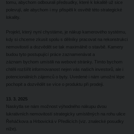
tomu, abychom odbourali předsudky, které k lokalitě už sice
polevují, ale abychom i my přispěli k osvětě této strategické
lokality.
Projekt, který nyní chystáme, je nákup kamerového systému,
kdy si chceme zkusit spolu s dělníky pracovat na rekonstrukci
nemovitostí a dozvědět se tak maximálně o stavbě. Kamery
budou tyto postupující práce zaznamenávat a
záznam bychom umístili na webové stránky. Tímto bychom
chtěli rozšířit informovanost nejen vás našich investorů, ale i
potencionálních zájemců o byty. Uvedené i nám umožní lépe
pochopit a dozvědět se více o produktu při prodeji.
13. 3. 2025
Naskytla se nám možnost výhodného nákupu dvou
lukrativních nemovitostí strategicky umístěných na rohu ulice
Řeháčkova a Hrbovická v Předlicích (viz. znalecké posudky
níže).