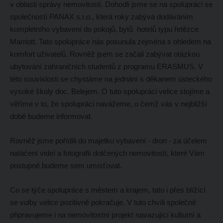
v oblasti správy nemovitostí. Dohodli jsme se na spolupráci se
společností PANAX s.r.o., která roky zabývá dodáváním
kompletního vybavení do pokojů, bytů hotelů typu řetězce
Marriott. Tato spolupráce nás posunula zejména s ohledem na
komfort uživatelů. Rovněž jsem se začali zabývat otázkou
ubytování zahraničních studentů z programu ERASMUS. V
této souvislosti se chystáme na jednání s děkanem ústeckého
vysoké školy doc. Belejem. O tuto spolupráci velice stojíme a
věříme v to, že spolupráci navážeme, o čemž vás v nejbližší
době budeme informovat.
Rovněž jsme pořídili do majetku vybavení - dron - za účelem
natáčení videí a fotografií dotčených nemovitostí, které Vám
postupně budeme sem umísťovat.
Co se týče spolupráce s městem a krajem, tato i přes blížící
se volby velice pozitivně pokračuje. V tuto chvíli společně
připravujeme i na nemovitostní projekt navazující kulturní a