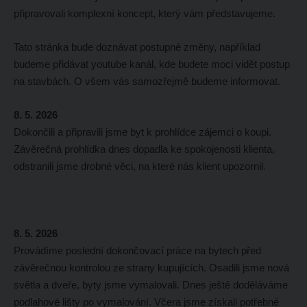
připravovali komplexní koncept, který vám představujeme.
Tato stránka bude doznávat postupné změny, například
budeme přidávat youtube kanál, kde budete moci vidět postup
na stavbách. O všem vás samozřejmě budeme informovat.
8. 5. 2026
Dokončili a připravili jsme byt k prohlídce zájemci o koupi.
Závěrečná prohlídka dnes dopadla ke spokojenosti klienta,
odstranili jsme drobné věci, na které nás klient upozornil.
8. 5. 2026
Provádíme poslední dokončovací práce na bytech před
závěrečnou kontrolou ze strany kupujících. Osadili jsme nová
světla a dveře, byty jsme vymalovali. Dnes ještě doděláváme
podlahové lišty po vymalování. Včera jsme získali potřebné