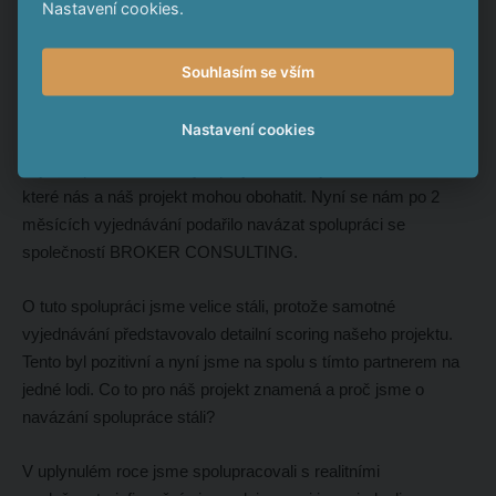
https://zpravy.tiscali.cz/za-hodinu-z-prahy-do-drazdan-
Nastavení cookies.
megatunel-pod-krusnymi-horami-ma-stat-45-miliard-599461
Souhlasím se vším
9. 7. 2025
Nastavení cookies
Započali jsme spolupráci se studiem architektů, kteří prokázali
nejen kapacitu na takovýto projekt, ale zejména zkušenosti, o
které nás a náš projekt mohou obohatit. Nyní se nám po 2
měsících vyjednávání podařilo navázat spolupráci se
společností BROKER CONSULTING.
O tuto spolupráci jsme velice stáli, protože samotné
vyjednávání představovalo detailní scoring našeho projektu.
Tento byl pozitivní a nyní jsme na spolu s tímto partnerem na
jedné lodi. Co to pro náš projekt znamená a proč jsme o
navázání spolupráce stáli?
V uplynulém roce jsme spolupracovali s realitními