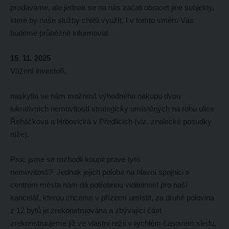
prodáváme, ale jednak se na nás začali obracet jiné subjekty,
které by naše služby chtěli využít. I v tomto směru Vás
budeme průběžně informovat.
15. 11. 2025
Vážení investoři,
naskytla se nám možnost výhodného nákupu dvou
lukrativních nemovitostí strategicky umístěných na rohu ulice
Řeháčkova a Hrbovická v Předlicích (viz. znalecké posudky
níže).
Proč jsme se rozhodli koupit právě tyto
nemovitosti? Jednak jejich poloha na hlavní spojnici s
centrem města nám dá potřebnou viditelnost pro naší
kancelář, kterou chceme v přízemí umístit, za druhé polovina
z 12 bytů je zrekonstruována a zbývající část
zrekonstruujeme již ve vlastní režii v rychlém časovém sledu,