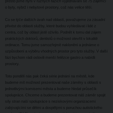
přesto jsme nyní v různých fázích vyjednávání se 75 zájemci
o byty, nýbrž i nebytové prostory, což nás velice těší.
Co se týče dalších úvah nad oblastí, považujeme za zásadní
přivést do oblasti služby, které budou vyhledávat i lidé z
centra, což by oblast jistě oživilo. Podnět k tomu dal zájem
praktických doktorů, dentistů o možnost otevřít v lokalitě
ordinace. Tomu jsme samozřejmě naklonění a jednáme o
uzpůsobení a výběru vhodných prostor pro tyto služby. V další
fázi bychom rádi oslovili menší řetězce gastro a nabídli
prostory.
Toto pondělí nás pak čeká série jednání na městě, kde
budeme mít možnost prezentovat naše záměry s oblastí s
jednotlivými komisemi města a budeme hledat průsečík
spolupráce. Chceme a budeme prezentovat náš záměr spojit
síly stran naší spolupráce s neziskovými organizacemi
zabývajícími se dětmi a dospělými s poruchou autistického