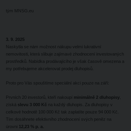
tým MNSG.eu
3. 9. 2025
Naskytla se nám možnost nákupu velmi lukrativní
nemovitosti, která slibuje zajímavé zhodnocení investovaných
prostředků. Nabídka prodávajícího je však časově omezena a
my potřebujeme akcelerovat prodej dluhopisů.
Proto pro Vás spouštíme speciální akci pouze na září:
Prvních 20 investorů, kteří nakoupí
minimálně 2 dluhopisy
,
získá
slevu 3 000 Kč
na každý dluhopis. Za dluhopisy v
celkové hodnotě 100 000 Kč tak zaplatíte pouze 94 000 Kč.
Tím dosáhnete efektivního zhodnocení svých peněz na
úrovni
12,23 % p. a.