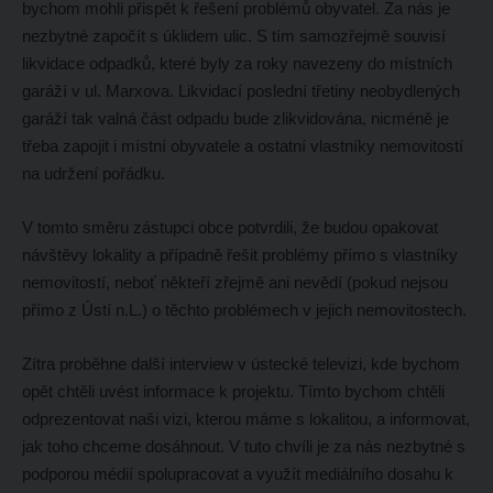
bychom mohli přispět k řešení problémů obyvatel. Za nás je
nezbytné započít s úklidem ulic. S tím samozřejmě souvisí
likvidace odpadků, které byly za roky navezeny do místních
garáží v ul. Marxova. Likvidací poslední třetiny neobydlených
garáží tak valná část odpadu bude zlikvidována, nicméně je
třeba zapojit i místní obyvatele a ostatní vlastníky nemovitostí
na udržení pořádku.
V tomto směru zástupci obce potvrdili, že budou opakovat
návštěvy lokality a případně řešit problémy přímo s vlastníky
nemovitostí, neboť někteří zřejmě ani nevědí (pokud nejsou
přímo z Ústí n.L.) o těchto problémech v jejich nemovitostech.
Zítra proběhne další interview v ústecké televizi, kde bychom
opět chtěli uvést informace k projektu. Tímto bychom chtěli
odprezentovat naši vizi, kterou máme s lokalitou, a informovat,
jak toho chceme dosáhnout. V tuto chvíli je za nás nezbytné s
podporou médií spolupracovat a využít mediálního dosahu k