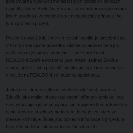
pohyboval na vysokých manažerských postech v bankách
např. Raiffeisen Bank. Se Suzane jsme spolupracovali na řadě
jiných projektů a vyhodnotili jsme nepopiratelný přínos jejího
týmu pro tento projekt.
Poslední oblastí, kde jsme v mezidobí posílili, je stavební část.
V tomto směru jsme provedli důkladné výběrové řízení pro
další etapu výstavby a vyhodnotili jsme společnost
REALDOM Zdeňka Možného jako vítěze. Jednak Zdeňka
známe opět z jiných projektů, ale hlavně jej známe osobně, a
víme, že na REALDOM se můžeme spolehnout.
Jedná se o středně velkou stavební společnost, nicméně
Zdeněk jako majitel přesto razí osobní přístup k projektu, což
nám vyhovuje a jsme schopni a i potřebujeme komunikovat na
denní úrovni o projektu s partnerem, který je ten, který za
stavaře rozhoduje. Tohle jsou poslední informace z projektu a
brzy Vás budeme informovat o dalších krocích