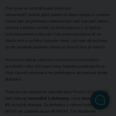
Proč jsme se rozhodli koupit právě tyto
nemovitosti? Jednak jejich poloha na hlavní spojnici s centrem
města nám dá potřebnou viditelnost pro naší kancelář, kterou
chceme v přízemí umístit, za druhé polovina z 12 bytů je
zrekonstruována a zbývající část zrekonstruujeme již ve
vlastní režii v rychlém časovém sledu, což nám dá možnost
rychle uspokojit poptávku, kterou po bytech nyní již máme).
Nemovitost slibuje zajímavé zhodnocení investovaných
prostředků i díky výši kupní ceny. Nabídka prodávajícího je
však časově omezena a my potřebujeme akcelerovat prodej
dluhopisů.
Proto pro vás spouštíme speciální akci: Prvních 20 investorů,
kteří nakoupí
minimálně 2 dluhopisy
, získá
slevu 6 000
Kč
na každý dluhopis. Za dluhopisy v celkové hodnotě 100
000 Kč tak zaplatíte pouze 88 000 Kč. Tím dosáhnete