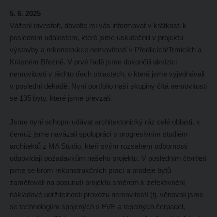
5. 6. 2025
Vážení investoři, dovolte mi vás informovat v krátkosti k
posledním událostem, které jsme uskutečnili v projektu
výstavby a rekonstrukce nemovitostí v Předlicích/Trmicích a
Krásném Březně. V prvé řadě jsme dokončili akvizici
nemovitostí v těchto třech oblastech, o které jsme vyjednávali
v poslední dekádě. Nyní portfolio naší skupiny čítá nemovitosti
se 135 byty, které jsme převzali.
Jsme nyní schopni udávat architektonický ráz celé oblasti, k
čemuž jsme navázali spolupráci s progresivním studiem
architektů z MA Studio, kteří svým rozsahem odbornosti
odpovídají požadavkům našeho projektu. V posledním čtvrtletí
jsme se krom rekonstrukčních prací a prodeje bytů
zaměřovali na posunutí projektu směrem k zefektivnění
nákladové udržitelnosti provozu nemovitostí (tj. věnovali jsme
se technologiím spojených s FVE a tepelných čerpadel,