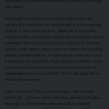
renovujeme a prodáváme nemovitosti v lokalitách města Ústí
nad Labem.
Náš projekt má daleko širší a komplexnější rozsah. Na
počátku byla myšlenka, vize, posléze plán a nyní se tyto vize
realizují, to vše za vaší podpory. Slíbili jsme si na počátku
našeho projektu, že smyslem má být i pomoc místním lidem a
potřebným, kteří o naši pomoc stojí a zaslouží si ji. Zejména
bychom chtěli uplatnit i naše znalosti ze sportovního prostředí,
protože jsme přesvědčeni, že sport tvaruje osobnosti a slouží
k osobnímu rozvoji člověka. A kde začít než u mládeže. Proto
jsme se rozhodli, že se budeme druhým rokem podílet na
spoluorganizování turnaje GRAND PRIX a kde jinde, než ve
městě, kde pracujeme.
A proč právě box? Box je sice tvrdý sport...ale to je život
rovněž tak ... život umí dávat velké rány, ale stejně tak jako v
boxu, tak i v životě je třeba překonávat těžké a složité