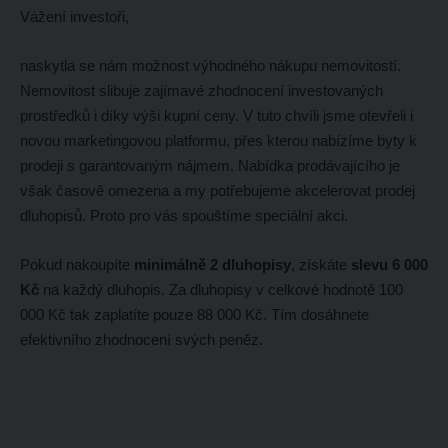
Vážení investoři,
naskytla se nám možnost výhodného nákupu nemovitostí.
Nemovitost slibuje zajímavé zhodnocení investovaných
prostředků i díky výši kupní ceny. V tuto chvíli jsme otevřeli i
novou marketingovou platformu, přes kterou nabízíme byty k
prodeji s garantovaným nájmem. Nabídka prodávajícího je
však časově omezena a my potřebujeme akcelerovat prodej
dluhopisů. Proto pro vás spouštíme speciální akci.
Pokud nakoupíte
minimálně 2 dluhopisy
, získáte
slevu 6 000
Kč
na každý dluhopis. Za dluhopisy v celkové hodnotě 100
000 Kč tak zaplatíte pouze 88 000 Kč. Tím dosáhnete
efektivního zhodnocení svých peněz.