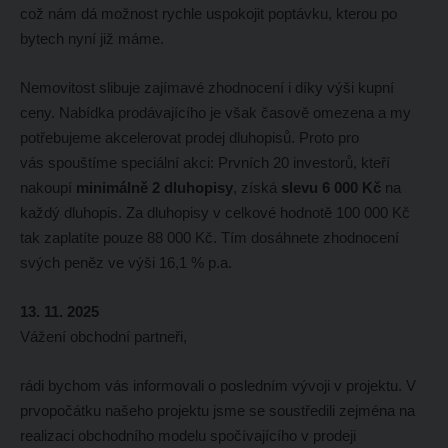
což nám dá možnost rychle uspokojit poptávku, kterou po
bytech nyní již máme.
Nemovitost slibuje zajímavé zhodnocení i díky výši kupní
ceny. Nabídka prodávajícího je však časově omezena a my
potřebujeme akcelerovat prodej dluhopisů. Proto pro
vás spouštíme speciální akci: Prvních 20 investorů, kteří
nakoupí
minimálně 2 dluhopisy
, získá
slevu 6 000 Kč
na
každý dluhopis. Za dluhopisy v celkové hodnotě 100 000 Kč
tak zaplatíte pouze 88 000 Kč. Tím dosáhnete zhodnocení
svých peněz ve výši 16,1 % p.a.
13. 11. 2025
Vážení obchodní partneři,
rádi bychom vás informovali o posledním vývoji v projektu. V
prvopočátku našeho projektu jsme se soustředili zejména na
realizaci obchodního modelu spočívajícího v prodeji