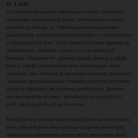
22. 4. 2026
V krátkosti si dovolujeme informovat o krocích, které jsme
uskutečnili a které posunují projekt. Předně jsme po úvaze
dospěli k rozhodnutí, že z hlediska budoucnosti projektu
bude pozitivní, pokud převezmeme iniciativu i v oblasti stavění
a rekonstrukčních prací. V této oblasti jsme jsme spoléhali na
subdodavatele. Nicméně chceme mít i tuto oblast pod
kontrolou. Sledujeme tím zlevnění nákladů projektu a jednak
jsme si zajistili i dva prověřené týmy a technologie, které
využijeme. Noví kolegové již na projektu pracovali, nyní máme
"stavařinu" plně pod kontrolou. Nejenže chceme tímto krokem
ušetřit na nákladech, ale zejména zrychlit stavbu. Budeme
sem postupně dávat videa z jednotlivých rekonstrukčních
prací, od prvopočátku až po dokončení.
Rovněž jsme v poslední době dokončili práci na vlastní facility
týmu, dokončili jsme vlastní aplikaci na správu nemovitostí,
neboť správu potřebujeme provoz našich nemovitostí, které