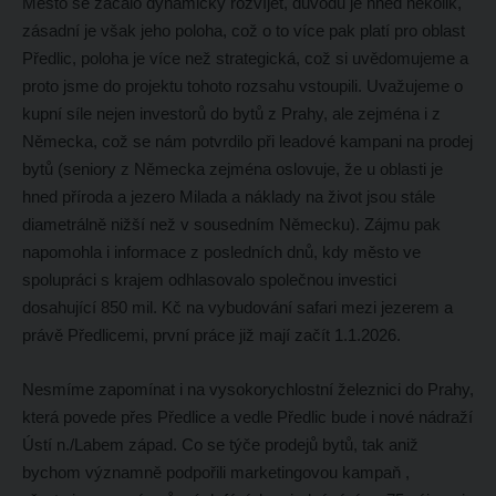
Město se začalo dynamicky rozvíjet, důvodů je hned několik,
zásadní je však jeho poloha, což o to více pak platí pro oblast
Předlic, poloha je více než strategická, což si uvědomujeme a
proto jsme do projektu tohoto rozsahu vstoupili. Uvažujeme o
kupní síle nejen investorů do bytů z Prahy, ale zejména i z
Německa, což se nám potvrdilo při leadové kampani na prodej
bytů (seniory z Německa zejména oslovuje, že u oblasti je
hned příroda a jezero Milada a náklady na život jsou stále
diametrálně nižší než v sousedním Německu). Zájmu pak
napomohla i informace z posledních dnů, kdy město ve
spolupráci s krajem odhlasovalo společnou investici
dosahující 850 mil. Kč na vybudování safari mezi jezerem a
právě Předlicemi, první práce již mají začít 1.1.2026.
Nesmíme zapomínat i na vysokorychlostní železnici do Prahy,
která povede přes Předlice a vedle Předlic bude i nové nádraží
Ústí n./Labem západ. Co se týče prodejů bytů, tak aniž
bychom významně podpořili marketingovou kampaň ,