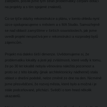
zateplení, posílili jsme tým stran problematiky čerpání dotací
na projekty a s tím spojené znalosti).
Co se týče otázky rekonstrukce a plánu, v tomto ohledu nyní
úzce spolupracujeme s městem a s MA Studio. Samozřejmě
se nad oblastí zamýšlíme v širších souvislostech, jak jsme
uvedli projekt nespočívá jen v rekonstrukci a rozprodeji bytů
zájemcům.
Projekt má daleko širší dimenze. Uvědomujeme si, že
problematiku lokality a jisté její zvláštnosti, které vedly k tomu,
že po 30 let lokalitě nebyla věnována náležitá pozornost a
proto se z této lokality (jinak architektonicky nádherné) stala
oblast v dnešní podobě, nelze změnit ze dne na den. Nicméně
jsme přesvědčeni, že rozvoj města, které bylo a možná i je
stále podceňované, přichází. Svědčí o tom hned několik
ukazatelů.