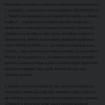
Nebyli jsme spokojeni s realitními společnostmi různého typu?
(...) nevadí (...) založili jsme vlastní platformu SEVERGROUP
... Nebyli jsme spokojeni s výší nákladů na stavbu, rychlostí a
kvalitou? ... vytvořili jsme si vlastní stavební společnost....
Hledali jsme marketingovou agenturu/reklamní společnost...
předražené a nezdálo se nám, že by doručili to, co jsme si
představovali...MNSG.eu má vlastní produkční společnost
i.RICH PRODUCTION s.r.o., skrze kterou marketuje svou
značku. ... Ano, mohli jsme s tímto konceptem jít od počátku?
Možná, ale mysleli jsme si, že najdeme postupně obchodní
partnery a budeme outsourcovat a využívat jejich zkušeností,
abychom postupem času zjistili, že tento přístup není
efektivní, je drahý.
V průběhu cesty jsme zjistili, že my sami jsme schopni do
nejmenšího detailu pochopit náš obchodní model, víme co a
jak stavíme, co chceme a jak a komu budeme byty prodávat.
Vzhledem k tomu jsme vedle vlastní činnosti postupně