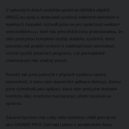
V uplynulých dnech proběhla společná obhlídka objektů
MNSG.eu spolu s dodavateli systémů solárních elektráren a
tepelných čerpadel, rozhodli jsme se pro společnost welldom
www.welldom.cz, kteří nás přesvědčili svou profesionalitou, že
nám poskytnou kompletní služby dodávky systémů, které
posunou náš projekt směrem k soběstačnosti nemovitostí
včetně využití dotačních programů, což pochopitelně
znamená pro nás značný posun.
Rovněž tak jsme pokročili v přípravě systému správy
nemovitostí, k tomu nám dopomůže aplikace domsys, kterou
jsme vyhodnotili jako aplikaci, která nám poskytne dostatek
komfortu díky množství mechanizací, které souvisejí se
správou.
Zároveň bychom vás coby naše investory chtěli pozvat na
akci GRAND PRIX Ústí nad Labem v amatérském boxu,