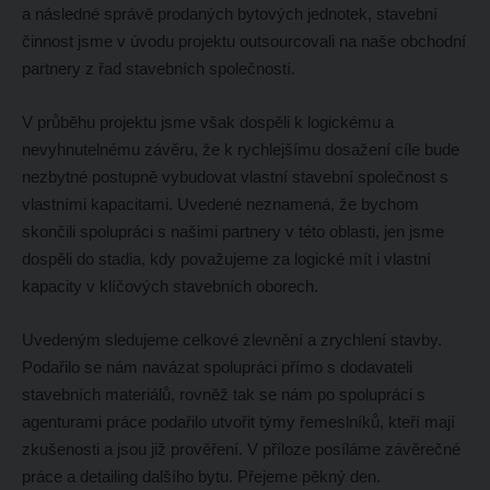
a následné správě prodaných bytových jednotek, stavební
činnost jsme v úvodu projektu outsourcovali na naše obchodní
partnery z řad stavebních společností.
V průběhu projektu jsme však dospěli k logickému a
nevyhnutelnému závěru, že k rychlejšímu dosažení cíle bude
nezbytné postupně vybudovat vlastní stavební společnost s
vlastními kapacitami. Uvedené neznamená, že bychom
skončili spolupráci s našimi partnery v této oblasti, jen jsme
dospěli do stadia, kdy považujeme za logické mít i vlastní
kapacity v klíčových stavebních oborech.
Uvedeným sledujeme celkové zlevnění a zrychlení stavby.
Podařilo se nám navázat spolupráci přímo s dodavateli
stavebních materiálů, rovněž tak se nám po spolupráci s
agenturami práce podařilo utvořit týmy řemeslníků, kteří mají
zkušenosti a jsou již prověření. V příloze posíláme závěrečné
práce a detailing dalšího bytu. Přejeme pěkný den.