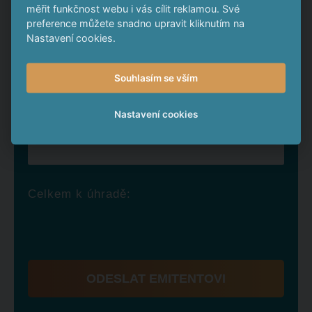
měřit funkčnost webu i vás cílit reklamou. Své
preference můžete snadno upravit kliknutím na
Město
Nastavení cookies.
Aktuální cena 1 dluhopisu
Souhlasím se vším
Nastavení cookies
Počet kusů
Celkem k úhradě:
ODESLAT EMITENTOVI
Formulář