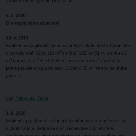
Výplata výnosů probíhá kvartálně.
6. 2. 2020
Dluhopisy jsou splaceny!
10. 4. 2019
Emitent nakoupil další lesní pozemky v okolí města Tábor. Jde
3
o porosty stáří 62 let (10 m
smrku), 102 let (91 m
smrku a 6
3
3
3
3
m
borovice) a 115 let (109 m
borovice a 8 m
smrku) na
3
jedné parcele a o porost stáří 135 let s 65 m
smrku na druhé
parcele.
Les, Tábor
Les, Tábor
1. 8. 2018
Emitent z prostředků z dluhopisů nakoupil dva jihočeské lesy
v okolí Tábora. Jedná se o 54, respektive 105 let staré
smíšené porosty, obsahující borovice, smrky a modříny, ale i