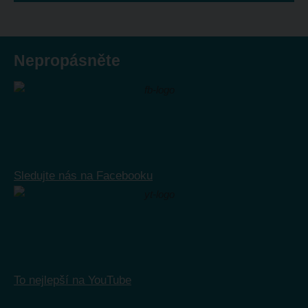
se
nepodařilo
odeslat.
Nepropásněte
Sledujte nás na Facebooku
To nejlepší na YouTube