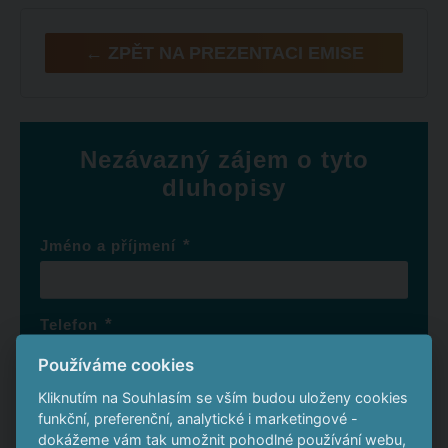
← ZPĚT NA PREZENTACI EMISE
Nezávazný zájem o tyto
dluhopisy
*
Jméno a příjmení
*
Telefon
Používáme cookies
Kliknutím na Souhlasím se vším budou uloženy cookies
*
E-mail
funkční, preferenční, analytické i marketingové -
dokážeme vám tak umožnit pohodlné používání webu,