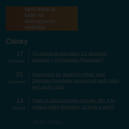
Spočítejte si,
kolik na
dluhopisech
vyděláte
Články
17
74 miliard za dva týdny. Co skutečně
kupujete s Dluhopisem Republiky?
července
01
Inzerovaný vs. skutečný výnos: proč
Dluhopis Republiky nemusí být lepší volba
července
než spořicí účet
14
Vlády si půjčují rychleji než kdy dřív. Kdo
vydává státní dluhopisy, za kolik a proč?
června
Archiv článků