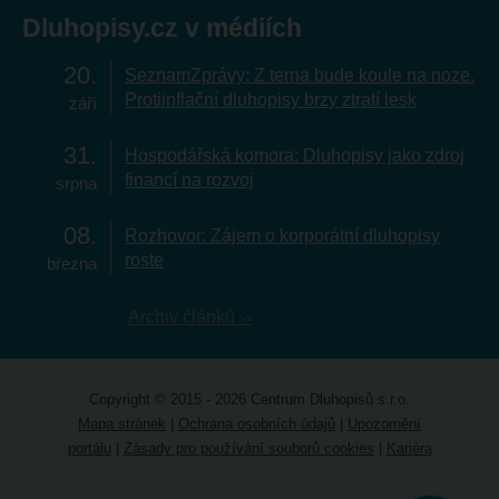
Dluhopisy.cz v médiích
20
SeznamZprávy: Z terna bude koule na noze.
Protiinflační dluhopisy brzy ztratí lesk
září
31
Hospodářská komora: Dluhopisy jako zdroj
financí na rozvoj
srpna
08
Rozhovor: Zájem o korporátní dluhopisy
roste
března
Archiv článků
Copyright © 2015 - 2026 Centrum Dluhopisů s.r.o.
Mapa stránek
|
Ochrana osobních údajů
|
Upozornění
portálu
|
Zásady pro používání souborů cookies
|
Kariéra