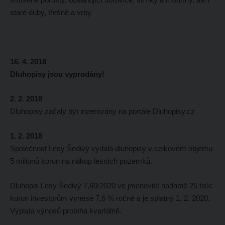
staré duby, třešně a vrby.
16. 4. 2018
Dluhopisy jsou vyprodány!
2. 2. 2018
Dluhopisy začaly být inzerovány na portále Dluhopisy.cz
1. 2. 2018
Společnost Lesy Šedivý vydala dluhopisy v celkovém objemu
5 milionů korun na nákup lesních pozemků.
Dluhopis Lesy Šedivý 7,60/2020 ve jmenovité hodnotě 25 tisíc
korun investorům vynese 7,6 % ročně a je splatný 1. 2. 2020.
Výplata výnosů probíhá kvartálně.