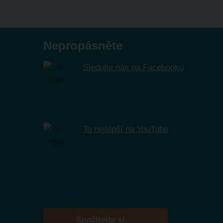
se
nepodařilo
odeslat.
Nepropásněte
Sledujte nás na Facebooku
To nejlepší na YouTube
Spočítejte si,