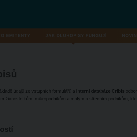
RO EMITENTY
JAK DLUHOPISY FUNGUJÍ
NOVIN
pisů
základě údajů ze vstupních formulářů a
interní databáze Cribis
odbor
em živnostníkům, mikropodnikům a malým a středním podnikům, kteří 
ostí