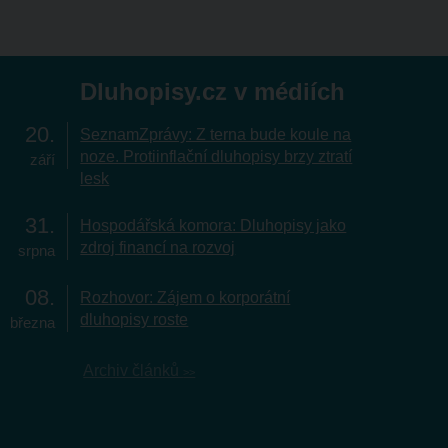
Dluhopisy.cz v médiích
20
SeznamZprávy: Z terna bude koule na
noze. Protiinflační dluhopisy brzy ztratí
září
lesk
31
Hospodářská komora: Dluhopisy jako
zdroj financí na rozvoj
srpna
08
Rozhovor: Zájem o korporátní
dluhopisy roste
března
Archiv článků