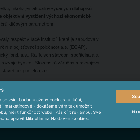
elku, nikoliv jen aktuálně vydaných dluhopisů.
le
objektivní vystižení výchozí ekonomické
měrů klíčovým parametrem.
ly respekt v řadě institucí, které je zabudovaly
anční a pojišťovací společnost a.s. (EGAP),
ý fond, a.s., Raiffeisen stavební spořitelna a.s.,
rozvoje bydlení, Slovenská záručná a rozvojová
stavební spořitelna, a.s.
es
inzertního portálu Dluhopisy.cz, se na hodnocení firem iRatingem nija
Sou
stice pro zájemce vhodná. Výsledek iRatingu emitenta si zájemce vy
m se vším budou uloženy cookies funkční,
ké i marketingové - dokážeme vám tak umožnit
Nas
bu, měřit funkčnost webu i vás cílit reklamou. Své
dno upravit kliknutím na Nastavení cookies.