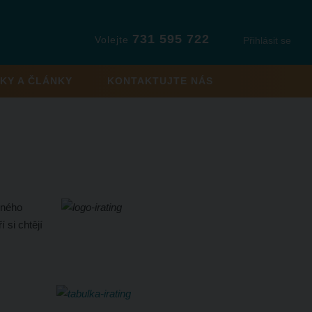
731 595 722
Volejte
Přihlásit se
KY A ČLÁNKY
KONTAKTUJTE NÁS
ného
si chtějí