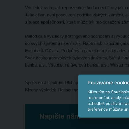
Výsledný rating tak reprezentuje hodnocení firmy jako c
Jeho cílem není posouzení podnikatelských záměrů, a
situace společnosti,
která může být pro dosažení zá
Metodika a výsledky iRatingového hodnocení si vybudova
do svých systémů řízení rizik. Například: Exportní gar
Expobank CZ a.s., Podpůrný a garanční rolnický a lesnick
Svaz českomoravských bytových družstev, Státní fond 
banka, a.s., Všeobecná úverová banka, a.s., Wüstenrot 
Používáme cooki
Společnost Centrum Dluhopisů s.r.o., jako provozovatel 
Kladný výsledek iRatingu nemusí znamenat, že je inve
Kliknutím na Souhlasí
preferenční, analytic
pohodlné používání we
preference můžete sna
Napište nám