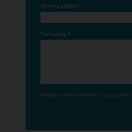
*
Jméno a příjmení
*
Text zprávy
Položky označené hvězdičkou (*) jsou povinné.
Formulář