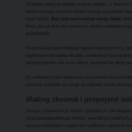
Výsledný rating se skládá ze dvou složek – z finanční 
hodnocení jsou zejména účetní výkazy za poslední dva ro
musí doložit.
Bez nich není možné rating získat.
Nefi
firmě, jako je doba její existence, odvětví podnikání a
podnikatelů).
Finanční ukazatele reflektují takové vlastnosti firmy, kte
například krátkodobou likviditu, solventnost (schopnost 
ukazatel při tom má svou váhu v závislosti na oboru p
Do nefinanční části hodnocení se promítá mimo jiné
ch
konečný výsledek se určuje na základě součtu finanční
iRating zkoumá i propojené sub
Výstup z hodnocení je složen z jednoho ze 14 ratingový
roční pravděpodobnosti selhání, specifikace kladných 
výskytu případných negativních událostí v samotné fir