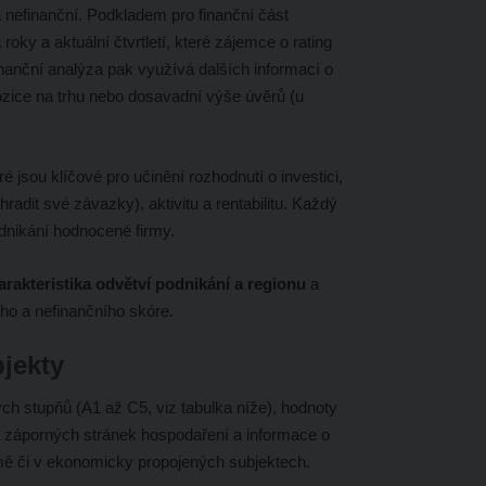
a nefinanční. Podkladem pro finanční část
ky a aktuální čtvrtletí, které zájemce o rating
nanční analýza pak využívá dalších informací o
 pozice na trhu nebo dosavadní výše úvěrů (u
ré jsou klíčové pro učinění rozhodnutí o investici,
hradit své závazky), aktivitu a rentabilitu. Každý
odnikání hodnocené firmy.
arakteristika odvětví podnikání a regionu
a
ho a nefinančního skóre.
jekty
ch stupňů (A1 až C5, viz tabulka níže), hodnoty
a záporných stránek hospodaření a informace o
mě či v ekonomicky propojených subjektech.