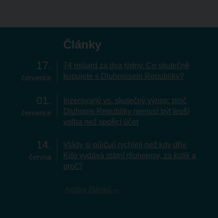
Články
17
74 miliard za dva týdny. Co skutečně
kupujete s Dluhopisem Republiky?
července
01
Inzerovaný vs. skutečný výnos: proč
Dluhopis Republiky nemusí být lepší
července
volba než spořicí účet
14
Vlády si půjčují rychleji než kdy dřív.
Kdo vydává státní dluhopisy, za kolik a
června
proč?
Archiv článků