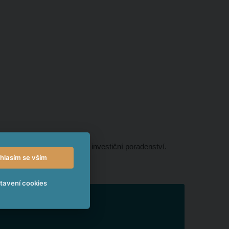
k nepodílí ani neposkytuje investiční poradenství.
hlasím se vším
hodnotí sám.
tavení cookies