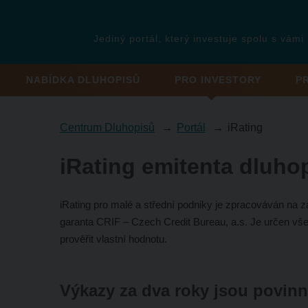
Jediný portál, který investuje spolu s vámi
NABÍDKA DLUHOPISŮ
PRO INVESTORY
P
Centrum Dluhopisů
Portál
iRating
iRating emitenta dluho
iRating pro malé a střední podniky je zpracováván na 
garanta CRIF – Czech Credit Bureau, a.s. Je určen vš
prověřit vlastní hodnotu.
Výkazy za dva roky jsou povinn