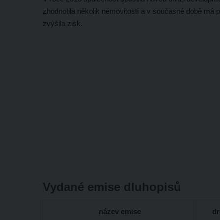
zhodnotila několik nemovitostí a v současné době má přip
zvýšila zisk.
Vydané emise dluhopisů
název emise
dr