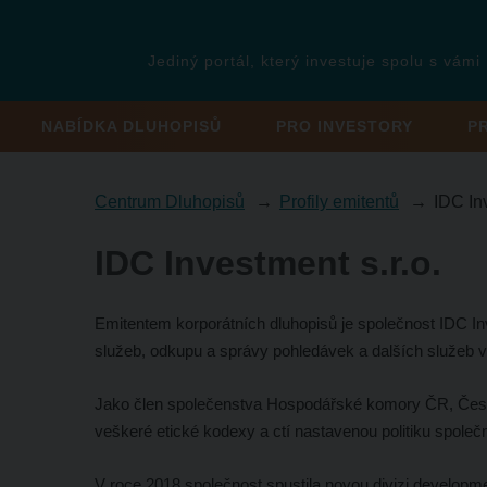
Jediný portál, který investuje spolu s vámi
NABÍDKA DLUHOPISŮ
PRO INVESTORY
P
Centrum Dluhopisů
Profily emitentů
IDC In
IDC Investment s.r.o.
Emitentem korporátních dluhopisů je společnost IDC Inve
služeb, odkupu a správy pohledávek a dalších služeb v
Jako člen společenstva Hospodářské komory ČR, České
veškeré etické kodexy a ctí nastavenou politiku spole
V roce 2018 společnost spustila novou divizi developme