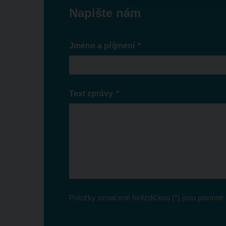
Napište nám
*
Jméno a příjmení
*
Text zprávy
Položky označené hvězdičkou (*) jsou povinné.