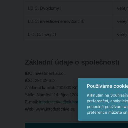
I.D.C. Dvojdomy I
veřej
I.D.C. investice-nemovitosti II.
veřej
I. D. C. Invest I
veřej
Základní údaje o společnosti
IDC Investment s.r.o.
IČO: 284 09 612
Používáme cooki
Základní kapitál: 200.000 Kč
Sídlo: Náměstí 14. října 1307/2, 150 00 Praha 5 – Smí
Kliknutím na Souhlasí
preferenční, analytic
E-mail:
infodetective@dluhopisy.cz
pohodlné používání we
Web: www.infodetective.eu
preference můžete sna