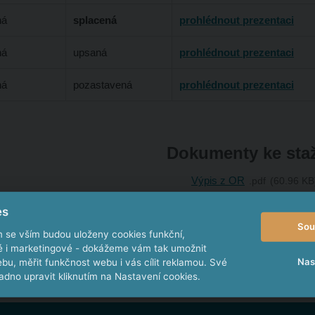
ná
splacená
prohlédnout prezentaci
ná
upsaná
prohlédnout prezentaci
ná
pozastavená
prohlédnout prezentaci
Dokumenty ke sta
Výpis z OR
pdf
60.96 KB
Hodnocení subjektu systé
es
Sou
chov
m se vším budou uloženy cookies funkční,
ké i marketingové - dokážeme vám tak umožnit
Nas
bu, měřit funkčnost webu i vás cílit reklamou. Své
dno upravit kliknutím na Nastavení cookies.