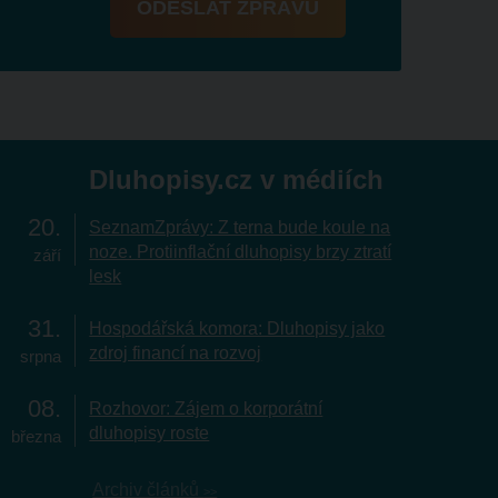
ODESLAT ZPRÁVU
Dluhopisy.cz v médiích
20
SeznamZprávy: Z terna bude koule na
noze. Protiinflační dluhopisy brzy ztratí
září
lesk
31
Hospodářská komora: Dluhopisy jako
zdroj financí na rozvoj
srpna
08
Rozhovor: Zájem o korporátní
dluhopisy roste
března
Archiv článků