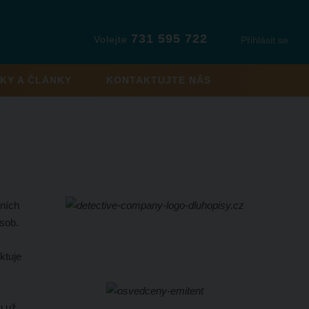
731 595 722
Volejte
Přihlásit se
KY A ČLÁNKY
KONTAKTUJTE NÁS
vních
sob.
ktuje
u už