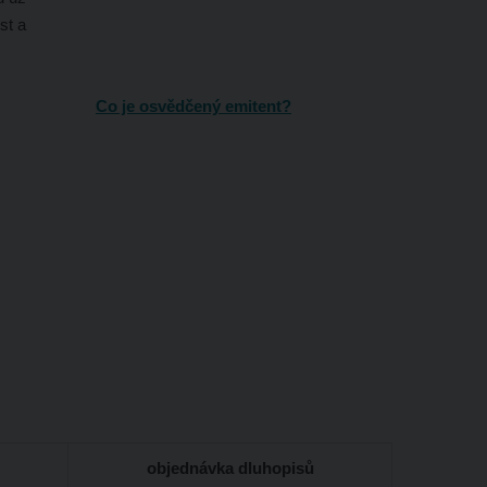
st a
Co je osvědčený emitent?
objednávka dluhopisů