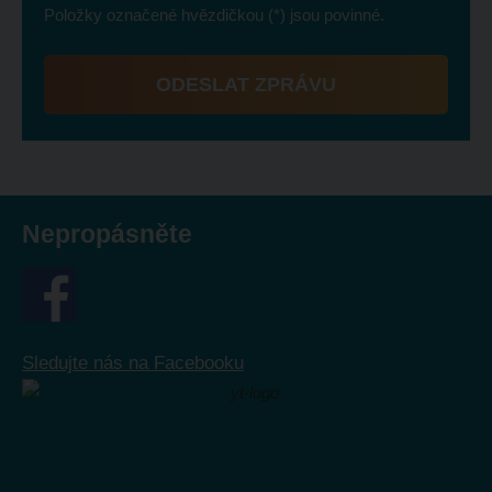
Položky označené hvězdičkou (*) jsou povinné.
ODESLAT ZPRÁVU
Formulář
se
nepodařilo
odeslat.
Nepropásněte
Sledujte nás na Facebooku