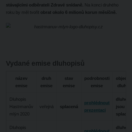
stávajícími odběrateli Zdravé snídaně.
Na konci druhého
roku by měl tvořit
obrat okolo 6 milionů korun měsíčně.
Vydané emise dluhopisů
název
druh
stav
podrobnosti
objedn
emise
emise
emise
emise
dluhop
Dluhopis
dluhopi
prohlédnout
Hastrmanův
veřejná
splacená
jsou
prezentaci
mlýn 2020
splacen
Dluhopis
dluhopi
prohlédnout