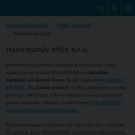
Centrum Dluhopisů
Profily emitentů
Hastrmanův mlýn
Hastrmanův mlýn s.r.o.
Emitentem korporátních dluhopisů je Hastrmanův mlýn,
společnost ze skupiny MESAVERDE se
základním
kapitálem 4,6 milionů korun,
do níž spadá také
společnost
KR REAL.
Její
Zdravá snídaně
se i díky dluhopisům rozšířila
téměř po celé Evropě, Číně a Vietnamu a v současné době
proráží například v Mexiku, Izraeli a Koreji.
Práci KR REAL
můžete sledovat v těchto Aktualitách.
Před Hastrmanovým mlýnem teď stojí velký úkol – uvést na
trh výrobek, který MESAVERDE v posledních letech pečlivě