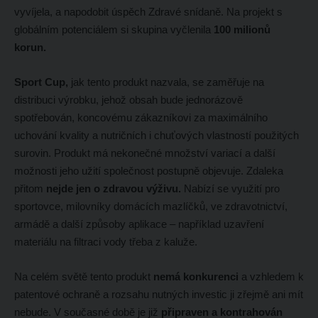
vyvíjela, a napodobit úspěch Zdravé snídaně. Na projekt s
globálním potenciálem si skupina vyčlenila
100 milionů
korun.
Sport Cup,
jak tento produkt nazvala, se zaměřuje na
distribuci výrobku, jehož obsah bude jednorázově
spotřebován, koncovému zákazníkovi za maximálního
uchování kvality a nutričních i chuťových vlastností použitých
surovin. Produkt má nekonečné množství variací a další
možnosti jeho užití společnost postupně objevuje. Zdaleka
přitom
nejde jen o zdravou výživu.
Nabízí se využití pro
sportovce, milovníky domácích mazlíčků, ve zdravotnictví,
armádě a další způsoby aplikace – například uzavření
materiálu na filtraci vody třeba z kaluže.
Na celém světě tento produkt
nemá konkurenci
a vzhledem k
patentové ochraně a rozsahu nutných investic ji zřejmě ani mít
nebude. V současné době je již
připraven a kontrahován