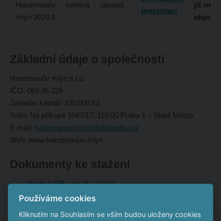
Hastrmanův
veřejná
upsaná
již nelz
prezentaci
mlýn 2020 II
objedna
Základní údaje o společnosti
Hastrmanův mlýn s.r.o.
IČO: 069 36 229
Základní kapitál: 100.000 Kč
Sídlo: Na příkopě 1047/17, 110 00 Praha 1 – Staré Město
E-mail:
hastrmanuv-mlyn@dluhopisy.cz
Web: www.harstmanuv-mlyn
Dokumenty ke stažení
Výpis z OR
pdf
54.20 KB
Používáme cookies
Kliknutím na Souhlasím se vším budou uloženy cookies