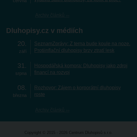
června
Archiv článků
Dluhopisy.cz v médiích
20
SeznamZprávy: Z terna bude koule na noze.
Protiinflační dluhopisy brzy ztratí lesk
září
31
Hospodářská komora: Dluhopisy jako zdroj
financí na rozvoj
srpna
08
Rozhovor: Zájem o korporátní dluhopisy
roste
března
Archiv článků
Copyright © 2015 - 2026 Centrum Dluhopisů s.r.o.