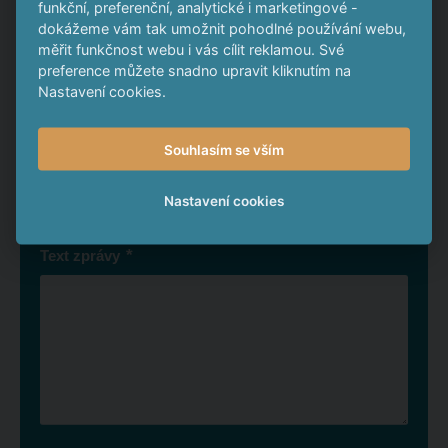
Napište nám
funkční, preferenční, analytické i marketingové -
dokážeme vám tak umožnit pohodlné používání webu,
měřit funkčnost webu i vás cílit reklamou. Své
*
Jméno a příjmení
preference můžete snadno upravit kliknutím na
Nastavení cookies.
Souhlasím se vším
*
E-mail
Nastavení cookies
*
Text zprávy