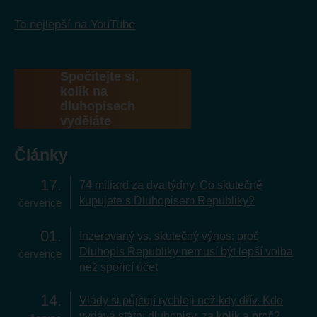
To nejlepší na YouTube
Spočítejte si,
kolik na
dluhopisech
vyděláte
Články
17
74 miliard za dva týdny. Co skutečně
kupujete s Dluhopisem Republiky?
července
01
Inzerovaný vs. skutečný výnos: proč
Dluhopis Republiky nemusí být lepší volba
července
než spořicí účet
14
Vlády si půjčují rychleji než kdy dřív. Kdo
vydává státní dluhopisy, za kolik a proč?