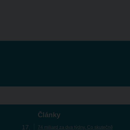
Články
17
74 miliard za dva týdny. Co skutečně