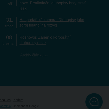
noze. Protiinflační dluhopisy brzy ztratí
září
lesk
31
Hospodářská komora: Dluhopisy jako
zdroj financí na rozvoj
srpna
08
Rozhovor: Zájem o korporátní
dluhopisy roste
března
Archiv článků
cookies
|
Kariéra
podmínky
společnosti Google.