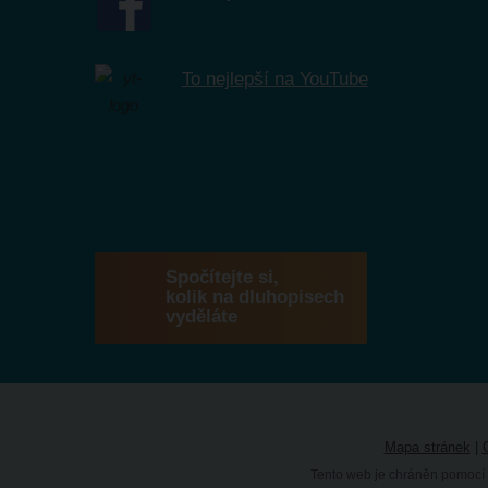
To nejlepší na YouTube
Spočítejte si,
kolik na dluhopisech
vyděláte
Mapa stránek
|
Tento web je chráněn pomocí