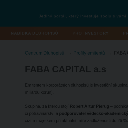
Jediný portál, který investuje spolu s vámi
NABÍDKA DLUHOPISŮ
PRO INVESTORY
P
Centrum Dluhopisů
Profily emitentů
FABA 
FABA CAPITAL a.s
Emitentem korporátních dluhopisů je
investiční skupin
miliardu korun).
Skupina, za kterou stojí
Robert Artur Pierug
– podnika
či potravinářství a
podporovatel vědecko-akademickýc
cizím majetkem při aktuální míře zadluženosti do 26 %.