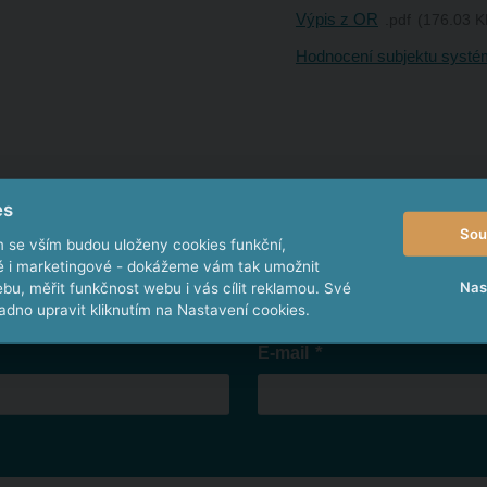
Výpis z OR
pdf
176.03 K
Hodnocení subjektu systé
es
Sou
m se vším budou uloženy cookies funkční,
ké i marketingové - dokážeme vám tak umožnit
Nas
bu, měřit funkčnost webu i vás cílit reklamou. Své
dno upravit kliknutím na Nastavení cookies.
*
E-mail