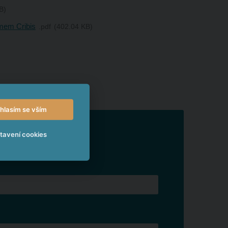
B
mem Cribis
pdf
402.04 KB
hlasím se vším
tavení cookies