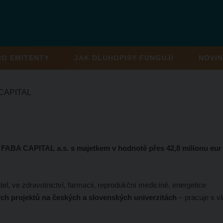
RO EMITENTY
JAK DLUHOPISY FUNGUJÍ
NOVIN
CAPITAL
a
FABA CAPITAL a.s. s majetkem v hodnotě přes 42,8 milionu eur
tel, ve zdravotnictví, farmacii, reprodukční medicíně, energetice
h projektů na českých a slovenských univerzitách
– pracuje s vl