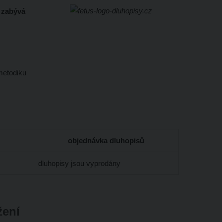
e zabývá
metodiku
objednávka dluhopisů
dluhopisy jsou vyprodány
žení