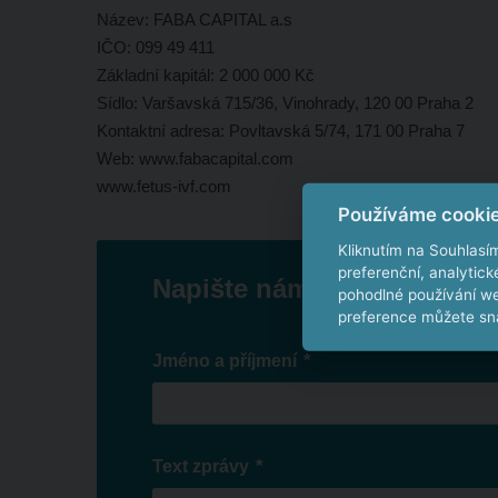
Název: FABA CAPITAL a.s
IČO: 099 49 411
Základní kapitál: 2 000 000 Kč
Sídlo:
Varšavská 715/36, Vinohrady, 120 00 Praha 2
Kontaktní adresa: Povltavská 5/74, 171 00 Praha 7
Web: www.fabacapital.com
www.fetus-ivf.com
Používáme cooki
Kliknutím na Souhlasí
preferenční, analytic
Napište nám
pohodlné používání we
preference můžete sna
*
Jméno a příjmení
*
Text zprávy