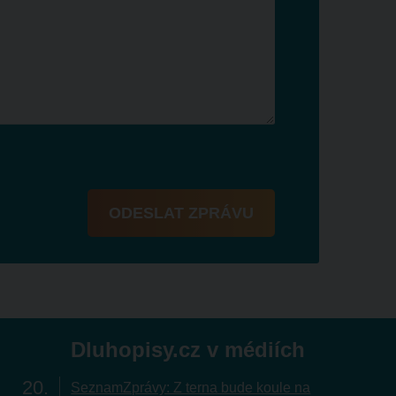
ODESLAT ZPRÁVU
Dluhopisy.cz v médiích
20
SeznamZprávy: Z terna bude koule na