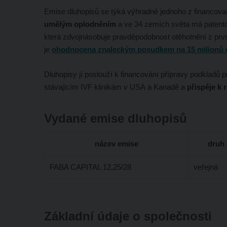
Emise dluhopisů se týká výhradně jednoho z financova
umělým oplodněním
a ve 34 zemích světa má patento
která zdvojnásobuje pravděpodobnost otěhotnění z pr
je
ohodnocena znaleckým posudkem na 15 milionů eu
Dluhopisy jí poslouží k financování přípravy podkladů 
stávajícím IVF klinikám v USA a Kanadě a
přispěje k 
Vydané emise dluhopisů
název emise
druh
FABA CAPITAL 12,25/28
veřejná
Základní údaje o společnosti