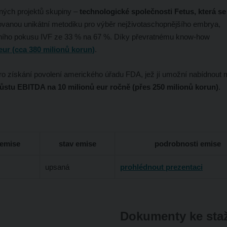
ných projektů skupiny –
technologické společnosti Fetus, která s
vanou unikátní metodiku pro výběr nejživotaschopnějšího embrya,
vního pokusu IVF ze 33 % na 67 %. Díky převratnému know-how
r (cca 380 milionů korun)
.
pro získání povolení amerického úřadu FDA, jež jí umožní nabídnout 
růstu EBITDA na 10 milionů eur ročně (přes 250 milionů korun)
.
 emise
stav emise
podrobnosti emise
upsaná
prohlédnout prezentaci
Dokumenty ke sta