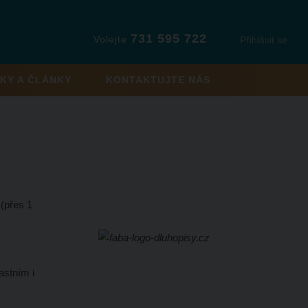
731 595 722
Volejte
Přihlásit se
KY A ČLÁNKY
KONTAKTUJTE NÁS
(přes 1
astním i