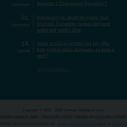
kupujete s Dluhopisem Republiky?
července
01
Inzerovaný vs. skutečný výnos: proč
Dluhopis Republiky nemusí být lepší
července
volba než spořicí účet
14
Vlády si půjčují rychleji než kdy dřív.
Kdo vydává státní dluhopisy, za kolik a
června
proč?
Archiv článků
Copyright © 2015 - 2026 Centrum Dluhopisů s.r.o.
Ochrana osobních údajů
|
Upozornění portálu
|
Zásady pro používání souborů 
 Google ReCAPTCHA a platí pro něj
zásady ochrany osobních údajů
a
smluvní 