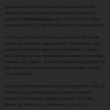
obracíme se na vás, abychom vám transparentně sdělili
důležité informace ve vztahu k dluhopisům vydaným naší
společností
Epitychia Group s.r.o.,
IČO 03578925, sídlem
Partyzánská 18/23, 17000 Praha, které jste v minulosti pořídili.
Klíčový projekt, na němž se naše společnost podílí, a kvůli
němuž jste investovali, nabral zpoždění. S investorem, který
projevil o tento projekt zájem intenzivně jednáme na denní
bázi, doposud se však nepodařilo jednání přetavit v konečnou
smlouvu. Její uzavření nicméně očekáváme v brzké době. Po
jejím uzavření a splnění ze strany investora dojde k výplatě
vašich dluhopisů.
Jsme si vědomi nepříjemností či potíží pramenících z toho, že
se nám včas nepodařilo projekt se vstupem investora
dokončit, a že dluhopisy nebudou vyplaceny včas. Tato
situace nás velmi mrzí a omlouváme se vám za ni.