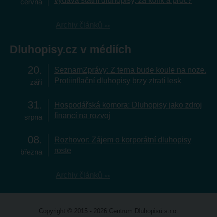
vydává státní dluhopisy, za kolik a proč?
června
Archiv článků
Dluhopisy.cz v médiích
20
SeznamZprávy: Z terna bude koule na noze.
Protiinflační dluhopisy brzy ztratí lesk
září
31
Hospodářská komora: Dluhopisy jako zdroj
financí na rozvoj
srpna
08
Rozhovor: Zájem o korporátní dluhopisy
roste
března
Archiv článků
Copyright © 2015 - 2026 Centrum Dluhopisů s.r.o.