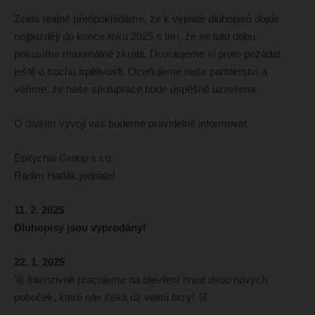
Zcela reálně předpokládáme, že k výplatě dluhopisů dojde
nejpozději do konce roku 2025 s tím, že se tuto dobu
pokusíme maximálně zkrátit. Dovolujeme si proto požádat
ještě o trochu trpělivosti. Oceňujeme naše partnerství a
věříme, že naše spolupráce bude úspěšně uzavřena.
O dalším vývoji vás budeme pravidelně informovat.
Epitychia Group s.r.o.
Radim Hatlák,jednatel
11. 2. 2025
Dluhopisy jsou vyprodány!
22. 1. 2025
🚀 Intenzivně pracujeme na otevření hned dvou nových
poboček, které nás čeká už velmi brzy! 🛒