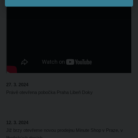
27. 3. 2024
Právě otevřena pobočka Praha Libeň Doky
12. 3. 2024
Již brzy otevřeme novou prodejnu Minute Shop v Praze, v
libeňských docích.