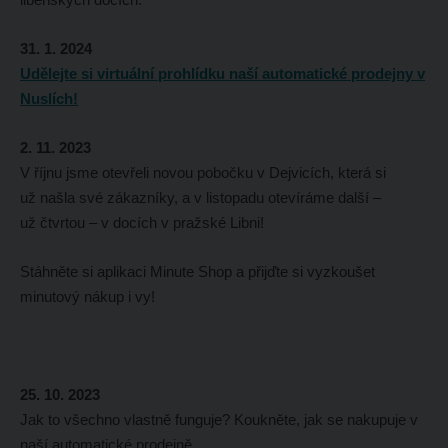
31. 1. 2024
Udělejte si virtuální prohlídku naší automatické prodejny v
Nuslích!
2. 11. 2023
V říjnu jsme otevřeli novou pobočku v Dejvicích, která si
už našla své zákazníky, a v listopadu otevíráme další –
už čtvrtou – v docích v pražské Libni!
Stáhněte si aplikaci Minute Shop a přijďte si vyzkoušet
minutový nákup i vy!
25. 10. 2023
Jak to všechno vlastně funguje? Koukněte, jak se nakupuje v
naší automatické prodejně.