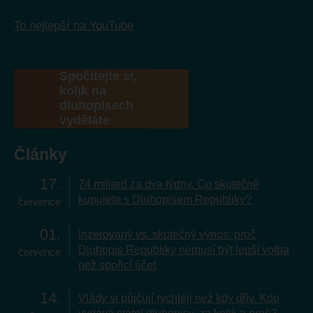
To nejlepší na YouTube
Spočítejte si,
kolik na
dluhopisech
vyděláte
Články
17
74 miliard za dva týdny. Co skutečně
kupujete s Dluhopisem Republiky?
července
01
Inzerovaný vs. skutečný výnos: proč
Dluhopis Republiky nemusí být lepší volba
července
než spořicí účet
14
Vlády si půjčují rychleji než kdy dřív. Kdo