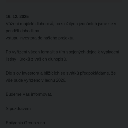
16. 12. 2025
Vážení majitelé dluhopisů,
po složitých jednáních jsme se v
pondělí dohodli na
vstupu investora do našeho projektu.
Po vyřízení všech formalit s tím spojených dojde k vyplacení
jistiny i úroků z vašich dluhopisů.
Dle slov investora a blížících se svátků předpokládáme, že
vše bude vyřízeno v lednu 2026.
Budeme Vás informovat.
S pozdravem
Epitychia Group s.r.o.