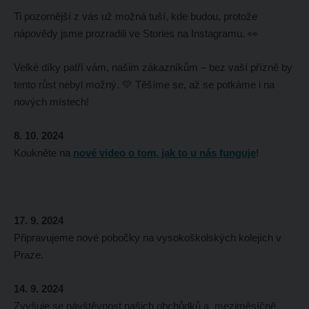
Ti pozornější z vás už možná tuší, kde budou, protože
nápovědy jsme prozradili ve Stories na Instagramu. 👀
Velké díky patří vám, našim zákazníkům – bez vaší přízně by
tento růst nebyl možný. 💛 Těšíme se, až se potkáme i na
nových místech!
8. 10. 2024
Koukněte na
nové video o tom, jak to u nás funguje
!
17. 9. 2024
Připravujeme nové pobočky na vysokoškolských kolejích v
Praze.
14. 9. 2024
Zvyšuje se návštěvnost našich obchůdků a meziměsíčně