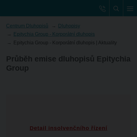
Centrum Dluhopisů
Dluhopisy
Epitychia Group - Korporátní dluhopis
Epitychia Group - Korporátní dluhopis | Aktuality
Průběh emise dluhopisů Epitychia
Group
Detail insolvenčního řízení