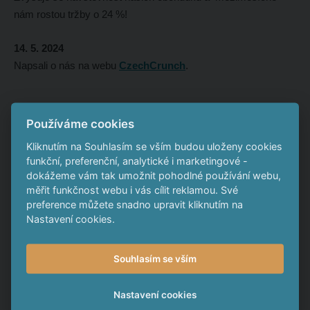
nám rostou tržby o 24 %!
14. 5. 2024
Napsali o nás na webu
CzechCrunch
.
Používáme cookies
4. 4. 2024
Kliknutím na Souhlasím se vším budou uloženy cookies
Až budete chtít v noci někde v Libni nakoupit >
Boudníkova
funkční, preferenční, analytické i marketingové -
2514
dokážeme vám tak umožnit pohodlné používání webu,
měřit funkčnost webu i vás cílit reklamou. Své
preference můžete snadno upravit kliknutím na
Nastavení cookies.
4. 4. 2024
Jak to v nové plně automatizované prodejně v Libni vypadá a
Souhlasím se vším
funguje?
Nastavení cookies