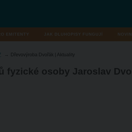
RO EMITENTY
JAK DLUHOPISY FUNGUJÍ
NOVIN
7
Dřevovýroba Dvořák | Aktuality
ů fyzické osoby Jaroslav Dvo