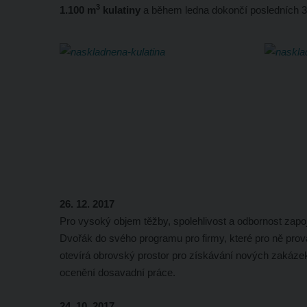
3
1.100 m
kulatiny
a během ledna dokončí posledních 
26. 12. 2017
Pro vysoký objem těžby, spolehlivost a odbornost zap
Dvořák do svého programu pro firmy, které pro ně prová
otevírá obrovský prostor pro získávání nových zakáz
ocenění dosavadní práce.
24. 10. 2017