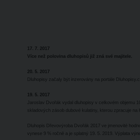
17. 7. 2017
Více než polovina dluhopisů již zná své majitele.
20. 5. 2017
Dluhopisy začaly být inzerovány na portále Dluhopisy.
19. 5. 2017
Jaroslav Dvořák vydal dluhopisy v celkovém objemu 10
skladových zásob dubové kulatiny, kterou zpracuje na ř
Dluhopis Dřevovýroba Dvořák 2017 ve jmenovité hodnot
vynese 9 % ročně a je splatný 19. 5. 2019. Výplata výn