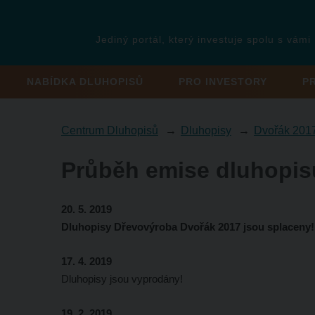
Jediný portál, který investuje spolu s vámi
NABÍDKA DLUHOPISŮ
PRO INVESTORY
P
Centrum Dluhopisů
Dluhopisy
Dvořák 201
Průběh emise dluhopis
20. 5. 2019
Dluhopisy Dřevovýroba Dvořák 2017 jsou splaceny!
17. 4. 2019
Dluhopisy jsou vyprodány!
19. 2. 2019