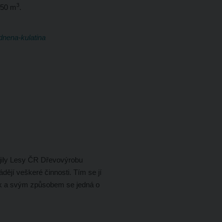
3
350 m
.
ojily Lesy ČR Dřevovýrobu
dějí veškeré činnosti. Tím se jí
ek a svým způsobem se jedná o