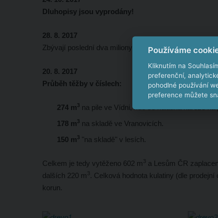
Dluhopisy jsou vyprodány!
28. 8. 2017
Zbývají poslední dva miliony!
Používáme cooki
Kliknutím na Souhlasí
20. 8. 2017
preferenční, analytic
Průběh těžby v číslech:
pohodlné používání we
preference můžete sna
3
274 m
na pile ve Vídni, kde se kulatina nařeže n
3
178 m
na skladě ve Vranovicích.
3
150 m
"na skladě" v lesích.
3
Celkem je tedy vytěženo 602 m
a Lesům ČR zaplaceno
3
dalších 220 m
. Celková hodnota kulatiny (dle prodejní 
korun.