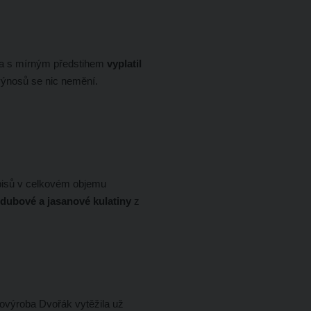
k a s mírným předstihem
vyplatil
výnosů se nic nemění.
pisů v celkovém objemu
dubové a jasanové kulatiny
z
ovýroba Dvořák vytěžila už