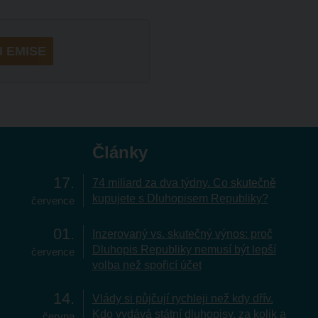
I EMISE
Články
17
74 miliard za dva týdny. Co skutečně
kupujete s Dluhopisem Republiky?
července
01
Inzerovaný vs. skutečný výnos: proč
Dluhopis Republiky nemusí být lepší
července
volba než spořicí účet
14
Vlády si půjčují rychleji než kdy dřív.
Kdo vydává státní dluhopisy, za kolik a
června