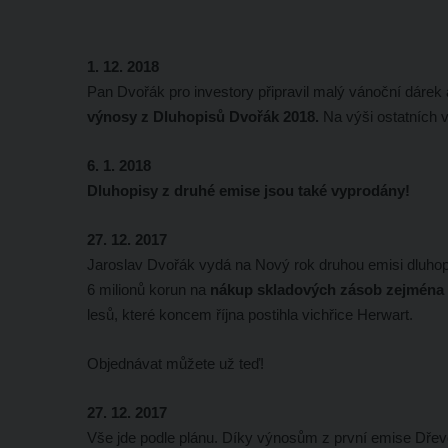
1. 12. 2018
Pan Dvořák pro investory připravil malý vánoční dáre
výnosy z Dluhopisů Dvořák 2018.
Na výši ostatních 
6. 1. 2018
Dluhopisy z druhé emise jsou také vyprodány!
27. 12. 2017
Jaroslav Dvořák vydá na Nový rok druhou emisi dluho
6 milionů korun na
nákup skladových zásob zejména 
lesů, které koncem října postihla vichřice Herwart.
Objednávat můžete už teď!
27. 12. 2017
Vše jde podle plánu. Díky výnosům z první emise Dřev