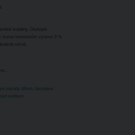
cz
evěné kulatiny. Dluhopis
íc korun investorům vynese 9 %
dvakrát ročně.
a...