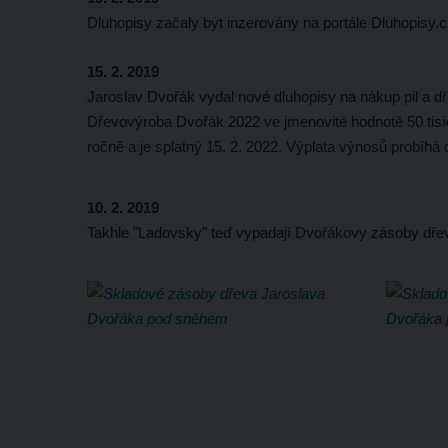
Dluhopisy začaly být inzerovány na portále Dluhopisy.
15. 2. 2019
Jaroslav Dvořák vydal nové dluhopisy na nákup pil a dř
Dřevovýroba Dvořák 2022 ve jmenovité hodnotě 50 tis
ročně a je splatný 15. 2. 2022. Výplata výnosů probíhá 
10. 2. 2019
Takhle "Ladovsky" teď vypadají Dvořákovy zásoby dřev