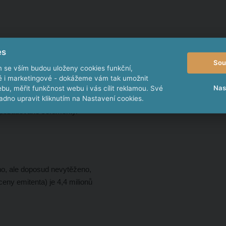
es
Sou
m se vším budou uloženy cookies funkční,
ké i marketingové - dokážeme vám tak umožnit
Nas
bu, měřit funkčnost webu i vás cílit reklamou. Své
dno upravit kliknutím na Nastavení cookies.
a požadované sortimenty.
, ale doposud nevytěženo,
ceny emitenta) je 4,4 milionů