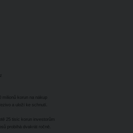
cz
 milionů korun na nákup
ezivo a uloží ke schnutí.
ě 25 tisíc korun investorům
osů probíhá dvakrát ročně.