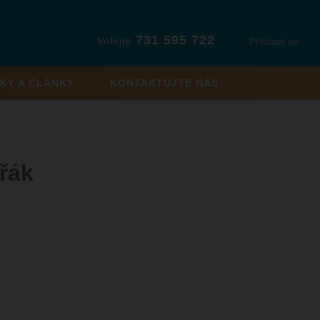
731 595 722
Volejte
Přihlásit se
KY A ČLÁNKY
KONTAKTUJTE NÁS
řák