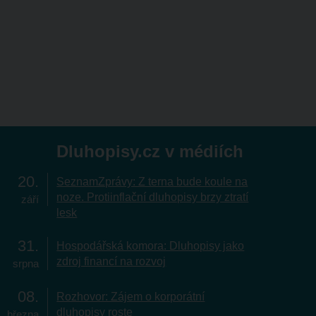
Dluhopisy.cz v médiích
20
SeznamZprávy: Z terna bude koule na
noze. Protiinflační dluhopisy brzy ztratí
září
lesk
31
Hospodářská komora: Dluhopisy jako
zdroj financí na rozvoj
srpna
08
Rozhovor: Zájem o korporátní
dluhopisy roste
března