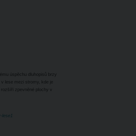
lkému úspěchu dluhopisů brzy
 v lese mezi stromy, kde je
 rozšíří zpevněné plochy v