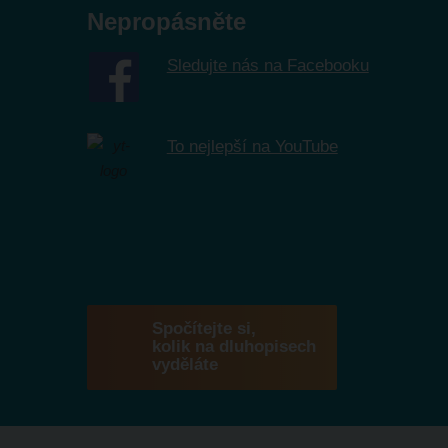
Nepropásněte
Sledujte nás na Facebooku
To nejlepší na YouTube
Spočítejte si,
kolik na dluhopisech
vyděláte