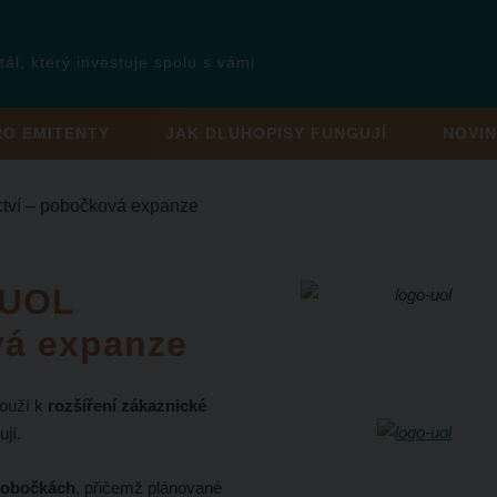
tál, který investuje spolu s vámi
RO EMITENTY
JAK DLUHOPISY FUNGUJÍ
NOVIN
tví – pobočková expanze
 UOL
vá expanze
louží k
rozšíření zákaznické
jí.
 pobočkách
, přičemž plánované