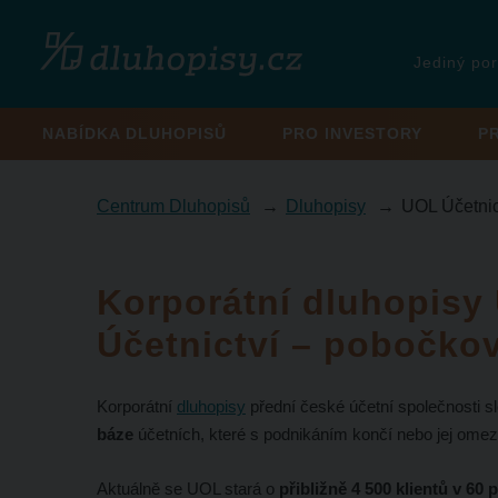
Jediný por
NABÍDKA DLUHOPISŮ
PRO INVESTORY
P
Centrum Dluhopisů
Dluhopisy
UOL Účetnic
Korporátní dluhopisy
Účetnictví – pobočko
Korporátní
dluhopisy
přední české účetní společnosti s
báze
účetních, které s podnikáním končí nebo jej omezu
Aktuálně se UOL stará o
přibližně 4 500 klientů v 60