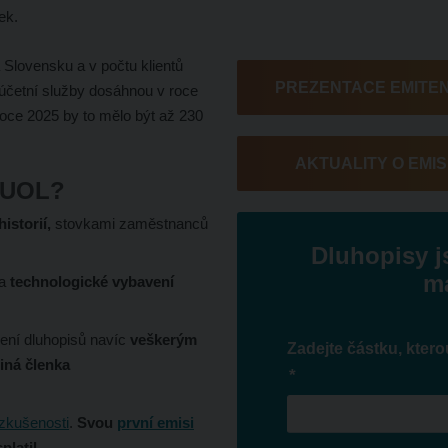
ek.
Slovensku a v počtu klientů
PREZENTACE EMITE
a účetní služby dosáhnou v roce
roce 2025 by to mělo být až 230
AKTUALITY O EMIS
y UOL?
historií,
stovkami zaměstnanců
Dluhopisy j
ma
 a
technologické vybavení
cení dluhopisů navíc
veškerým
Zadejte částku, ktero
iná členka
*
zkušenosti
.
Svou
první emisi
platil.