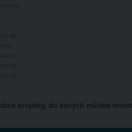
239.80 KB
1.54 MB
91 KB
28.45 KB
28.85 KB
27.82 KB
bné projekty, do kterých můžete inves