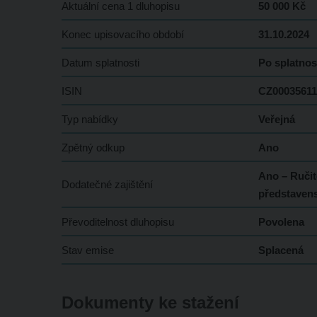
Aktuální cena 1 dluhopisu
50 000 Kč
Konec upisovacího období
31.10.2024
Datum splatnosti
Po splatnos
ISIN
CZ00035611
Typ nabídky
Veřejná
Zpětný odkup
Ano
Ano – Ručit
Dodatečné zajištění
představen
Převoditelnost dluhopisu
Povolena
Stav emise
Splacená
Dokumenty ke stažení