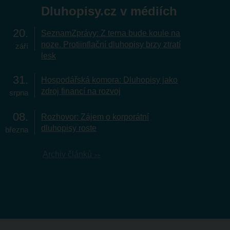
Dluhopisy.cz v médiích
20
SeznamZprávy: Z terna bude koule na
noze. Protiinflační dluhopisy brzy ztratí
září
lesk
31
Hospodářská komora: Dluhopisy jako
zdroj financí na rozvoj
srpna
08
Rozhovor: Zájem o korporátní
dluhopisy roste
března
Archiv článků