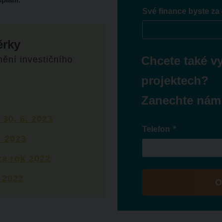
Své finance byste za 
ěrky
Chcete také v
ění investičního
:
projektech?
Zanechte nám
 30. 6. 2023
*
Telefon
. 2023
za rok 2022
 2022
O
Formulář
se