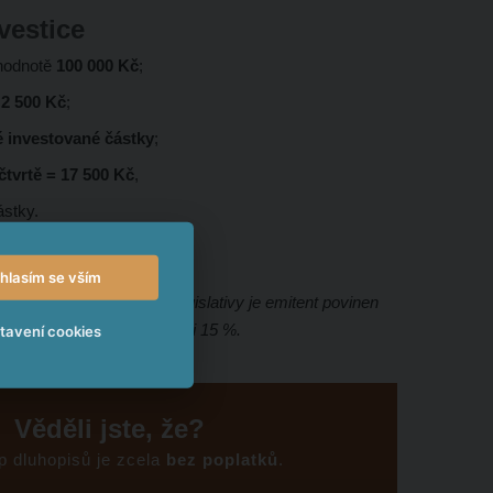
vestice
 hodnotě
100 000 Kč
;
i
2 500 Kč
;
é investované částky
;
 čtvrtě = 17 500 Kč
,
ástky.
hlasím se vším
os. Dle aktuální platné legislativy je emitent povinen
rovádět srážku daně ve výši 15 %.
tavení cookies
Věděli jste, že?
up dluhopisů je zcela
bez poplatků
.