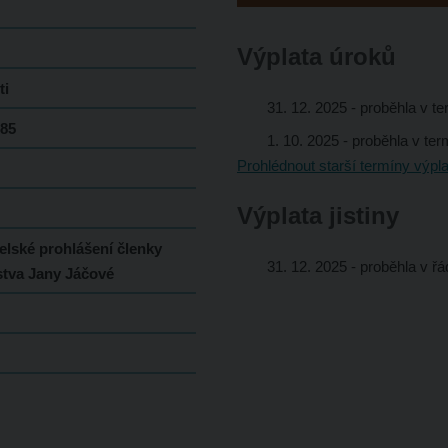
Výplata úroků
ti
31. 12. 2025
- proběhla v t
85
1. 10. 2025
- proběhla v te
Prohlédnout starší termíny výpla
Výplata jistiny
elské prohlášení členky
31. 12. 2025
- proběhla v ř
stva Jany Jáčové