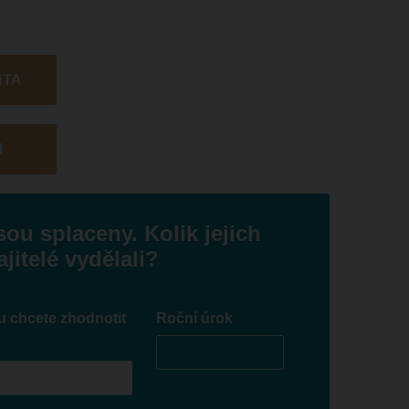
NTA
I
sou splaceny. Kolik jejich
jitelé vydělali?
u chcete zhodnotit
Roční úrok