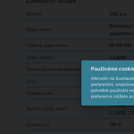
Základní údaje
Emitent
UOL a.s.
Dluhopisy U
Název emise
pobočková 
Celkový objem emise
25 000 000
Datum emise
1.4.2024
Používáme cooki
Jmenovitá hodnota dluhopisu
50 000 Kč
Kliknutím na Souhlasí
Úrok
10 % p.a.
preferenční, analytic
pohodlné používání we
Výplata úroku
kvartálně
preference můžete sna
1.7.2024, 1.
Termín výplaty úroků
1.7.2025, 1.
Emisní kurz
100 %