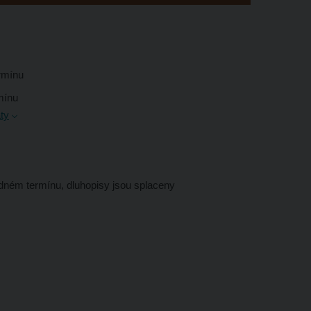
ermínu
rmínu
ty
ádném termínu, dluhopisy jsou splaceny