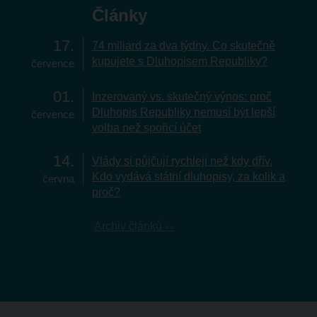
Články
17
74 miliard za dva týdny. Co skutečně
kupujete s Dluhopisem Republiky?
července
01
Inzerovaný vs. skutečný výnos: proč
Dluhopis Republiky nemusí být lepší
července
volba než spořicí účet
14
Vlády si půjčují rychleji než kdy dřív.
Kdo vydává státní dluhopisy, za kolik a
června
proč?
Archiv článků