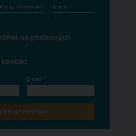
4 roky zhodnotili o
To je o
ydělat na podobných
 kontakt
*
E-mail
DESLAT KONTAKT