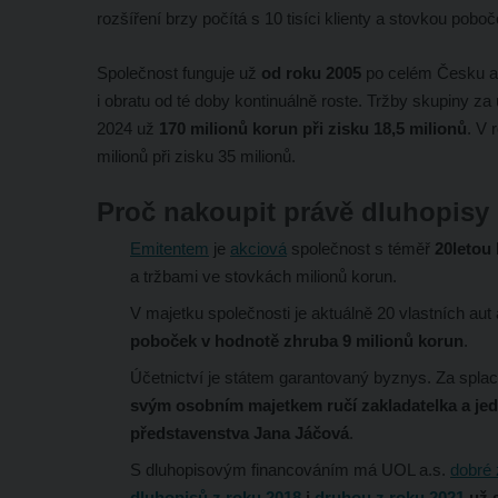
rozšíření brzy počítá s 10 tisíci klienty a stovkou poboč
Společnost funguje už
od roku 2005
po celém Česku a 
i obratu od té doby kontinuálně roste. Tržby skupiny z
2024 už
170 milionů korun při zisku 18,5 milionů
. V 
milionů při zisku 35 milionů.
Proč nakoupit právě dluhopis
Emitentem
je
akciová
společnost s téměř
20letou 
a tržbami ve stovkách milionů korun.
V majetku společnosti je aktuálně 20 vlastních aut
poboček v hodnotě zhruba 9 milionů korun
.
Účetnictví je státem garantovaný byznys. Za spla
svým osobním majetkem ručí zakladatelka a jed
představenstva Jana Jáčová
.
S dluhopisovým financováním má UOL a.s.
dobré 
dluhopisů z roku 2018
i
druhou z roku 2021
už s