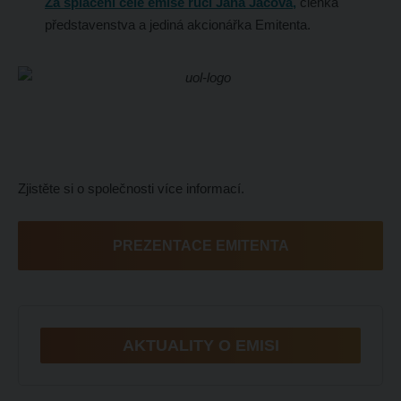
Za splacení celé emise ručí Jana Jáčová,
členka
představenstva a jediná akcionářka Emitenta.
Zjistěte si o společnosti více informací.
PREZENTACE EMITENTA
AKTUALITY O EMISI