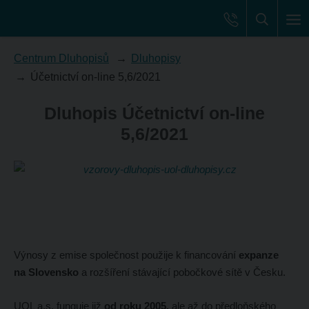
Centrum Dluhopisů
Dluhopisy
Účetnictví on-line 5,6/2021
Dluhopis Účetnictví on-line
5,6/2021
Výnosy z emise společnost použije k financování
expanze
na Slovensko
a rozšíření stávající pobočkové sítě v Česku.
UOL a.s. funguje již
od roku 2005,
ale až do předloňského