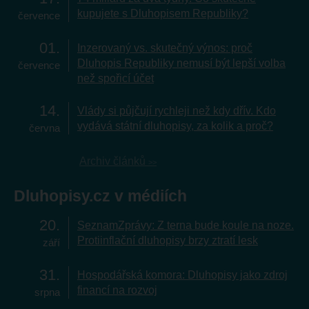
kupujete s Dluhopisem Republiky?
července
01
Inzerovaný vs. skutečný výnos: proč
Dluhopis Republiky nemusí být lepší volba
července
než spořicí účet
14
Vlády si půjčují rychleji než kdy dřív. Kdo
vydává státní dluhopisy, za kolik a proč?
června
Archiv článků
Dluhopisy.cz v médiích
20
SeznamZprávy: Z terna bude koule na noze.
Protiinflační dluhopisy brzy ztratí lesk
září
31
Hospodářská komora: Dluhopisy jako zdroj
financí na rozvoj
srpna