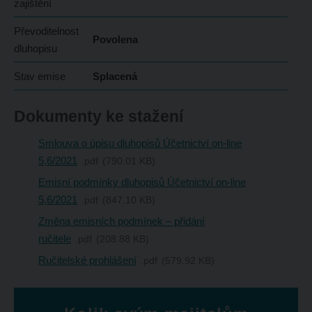
zajištění
Převoditelnost
Povolena
dluhopisu
Stav emise
Splacená
Dokumenty ke stažení
Smlouva o úpisu dluhopisů Účetnictví on-line
5,6/2021
pdf
790.01 KB
Emisní podmínky dluhopisů Účetnictví on-line
5,6/2021
pdf
847.10 KB
Změna emisních podmínek – přidání
ručitele
pdf
208.88 KB
Ručitelské prohlášení
pdf
579.92 KB