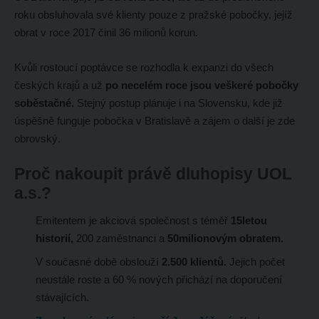
roku obsluhovala své klienty pouze z pražské pobočky, jejíž
obrat v roce 2017 činil 36 milionů korun.
Kvůli rostoucí poptávce se rozhodla k expanzi do všech
českých krajů a už
po necelém roce jsou veškeré pobočky
soběstačné.
Stejný postup plánuje i na Slovensku, kde již
úspěšně funguje pobočka v Bratislavě a zájem o další je zde
obrovský.
Proč nakoupit právě dluhopisy UOL
a.s.?
Emitentem je akciová společnost s téměř
15letou
historií,
200 zaměstnanci a
50milionovým obratem.
V současné době obslouží
2.500 klientů.
Jejich počet
neustále roste a 60 % nových přichází na doporučení
stávajících.