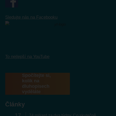
Sledujte nás na Facebooku
To nejlepší na YouTube
Spočítejte si,
kolik na
dluhopisech
vyděláte
Články
17
74 miliard za dva týdny. Co skutečně