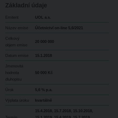
Základní údaje
Emitent
UOL a.s.
Název emise
Účetnictví on-line 5,6/2021
Celkový
20 000 000
objem emise
Datum emise
15.1.2018
Jmenovitá
hodnota
50 000 Kč
dluhopisu
Úrok
5,6 % p.a.
Výplata úroku
kvartálně
15.4.2018, 15.7.2018, 15.10.2018,
Termín
15.1.2019, 15.4.2019, 15.7.2019,