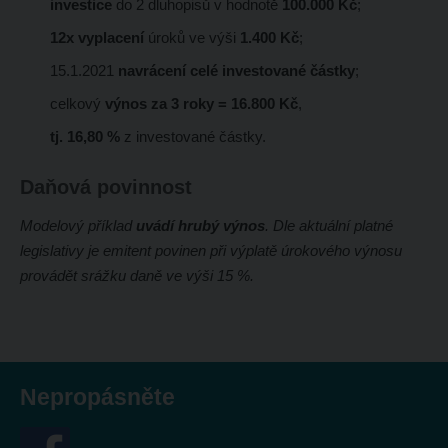
investice
do 2 dluhopisů v hodnotě
100.000 Kč
;
12x vyplacení
úroků ve výši
1.400 Kč
;
15.1.2021
navrácení celé investované částky
;
celkový
výnos za 3 roky = 16.800 Kč
,
tj. 16,80 %
z investované částky.
Daňová povinnost
Modelový příklad
uvádí hrubý výnos
. Dle aktuální platné
legislativy je emitent povinen při výplatě úrokového výnosu
provádět srážku daně ve výši 15 %.
Nepropásněte