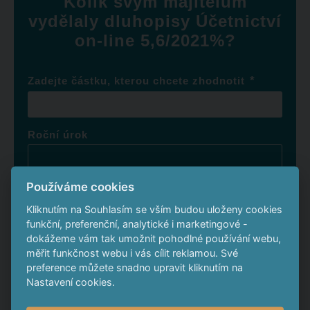
Kolik svým majitelům
vydělaly dluhopisy Účetnictví
on-line 5,6/2021%?
*
Zadejte částku, kterou chcete zhodnotit
Roční úrok
Používáme cookies
Své finance byste za 4 roky zhodnotili o
Kliknutím na Souhlasím se vším budou uloženy cookies
funkční, preferenční, analytické i marketingové -
dokážeme vám tak umožnit pohodlné používání webu,
To je o
měřit funkčnost webu i vás cílit reklamou. Své
preference můžete snadno upravit kliknutím na
Nastavení cookies.
Chcete také vydělat na