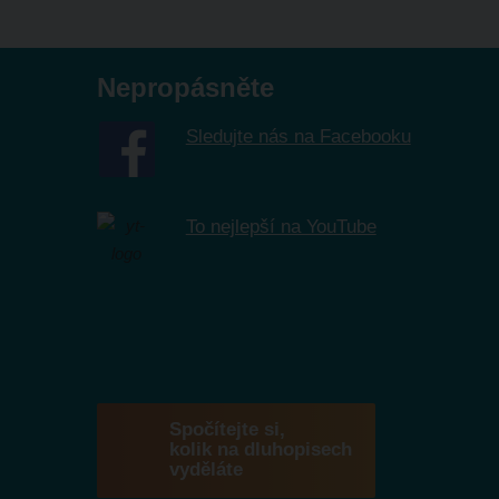
Nepropásněte
Sledujte nás na Facebooku
To nejlepší na YouTube
Spočítejte si,
kolik na dluhopisech
vyděláte