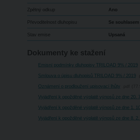
Zpětný odkup
Ano
Převoditelnost dluhopisu
Se souhlasem
Stav emise
Upsaná
Dokumenty ke stažení
Emisní podmínky dluhopisy TRILOAD 9% / 2019
Smlouva o úpisu dluhopisů TRILOAD 9% / 2019
Oznámení o prodloužení upisovací lhůty
pdf
77.
Vyjádření k opožděné výplatě výnosů ze dne 20. 
Vyjádření k opožděné výplatě výnosů ze dne 1. 1
Vyjádření k opožděné výplatě výnosů ze dne 8. 2