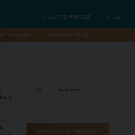
731 595 722
Volejte
Přihlásit se
KY A ČLÁNKY
KONTAKTUJTE NÁS
ě
ckou a
ž v
e.
PREZENTACE EMITENTA
éče je