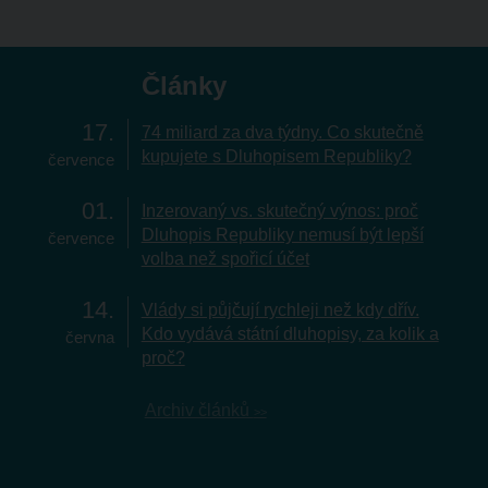
Články
17
74 miliard za dva týdny. Co skutečně
kupujete s Dluhopisem Republiky?
července
01
Inzerovaný vs. skutečný výnos: proč
Dluhopis Republiky nemusí být lepší
července
volba než spořicí účet
14
Vlády si půjčují rychleji než kdy dřív.
Kdo vydává státní dluhopisy, za kolik a
června
proč?
Archiv článků