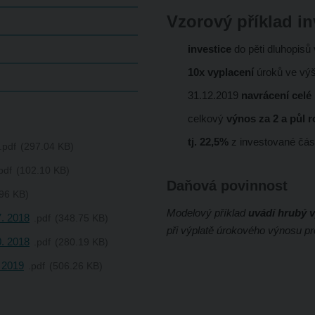
Vzorový příklad in
investice
do pěti dluhopisů
10x vyplacení
úroků ve vý
31.12.2019
navrácení celé
celkový
výnos za 2 a půl 
tj. 22,5%
z investované čás
pdf
297.04 KB
pdf
102.10 KB
Daňová povinnost
96 KB
Modelový příklad
uvádí hrubý 
7. 2018
pdf
348.75 KB
při výplatě úrokového výnosu p
0. 2018
pdf
280.19 KB
. 2019
pdf
506.26 KB