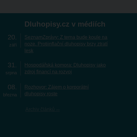
Dluhopisy.cz v médiích
20
SeznamZprávy: Z terna bude koule na
noze. Protiinflační dluhopisy brzy ztratí
září
lesk
31
Hospodářská komora: Dluhopisy jako
zdroj financí na rozvoj
srpna
08
Rozhovor: Zájem o korporátní
dluhopisy roste
března
Archiv článků