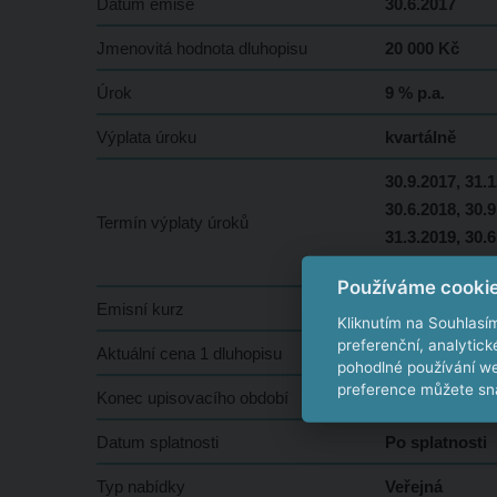
Datum emise
30.6.2017
Jmenovitá hodnota dluhopisu
20 000 Kč
Úrok
9 % p.a.
Výplata úroku
kvartálně
30.9.2017, 31.1
30.6.2018, 30.9
Termín výplaty úroků
31.3.2019, 30.6
31.12.2019
Používáme cooki
Emisní kurz
100 %
Kliknutím na Souhlasí
preferenční, analytic
Aktuální cena 1 dluhopisu
20 000 Kč
pohodlné používání we
preference můžete sna
Konec upisovacího období
28.2.2018
Datum splatnosti
Po splatnosti
Typ nabídky
Veřejná