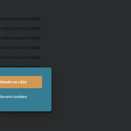
vrdil provedení platby
vrdil provedení platby
vrdil provedení platby
vrdil provedení platby
vrdil provedení platby
vrdil provedení platby
ermínu
hlasím se vším
ermínu
ermínu
tavení cookies
ro výplatu úroku