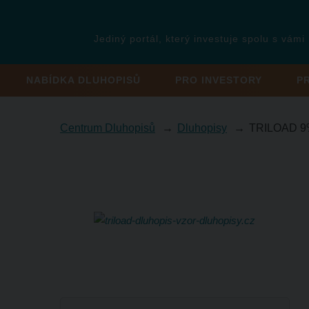
Jediný portál, který investuje spolu s vámi
NABÍDKA DLUHOPISŮ
PRO INVESTORY
P
Centrum Dluhopisů
Dluhopisy
TRILOAD 9%