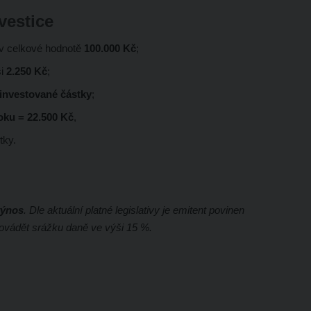
vestice
 v celkové hodnotě
100.000 Kč
;
ši
2.250 Kč
;
 investované částky
;
roku = 22.500 Kč
,
tky.
výnos
. Dle aktuální platné legislativy je emitent povinen
rovádět srážku daně ve výši 15 %.