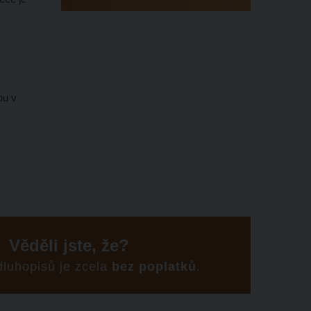
ou v
Věděli jste, že?
 dluhopisů je zcela
bez poplatků
.