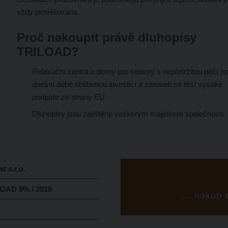
vždy prověřována.
Proč nakoupit právě dluhopisy
TRILOAD?
Relaxační centra a domy pro seniory s nepřetržitou péčí js
dnešní době oblíbenou investicí a zároveň se těší vysoké
podpoře ze strany EU.
Dluhopisy jsou zajištěny veškerým majetkem společnosti.
 s.r.o.
LOAD 9% / 2019
... nákup