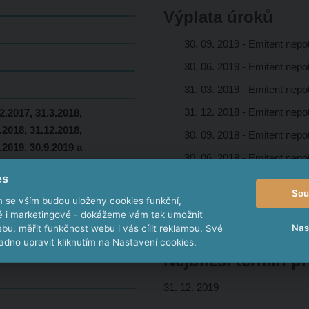
Výplata úroků
30. 09. 2019 - Emitent nepot
30. 06. 2019 - Emitent nepot
31. 03. 2019 - Emitent nepot
31. 12. 2018 - Emitent nepot
2.2017, 31.3.2018,
.2018, 31.12.2018,
30. 09. 2018 - Emitent nepot
.2019, 30.9.2019 a
30. 06. 2018 - Emitent nepot
es
31. 03. 2018 - proběhla v t
Sou
m se vším budou uloženy cookies funkční,
31. 12. 2017 - proběhla v t
ké i marketingové - dokážeme vám tak umožnit
30. 09. 2017 - proběhla v t
Nas
bu, měřit funkčnost webu i vás cílit reklamou. Své
dno upravit kliknutím na Nastavení cookies.
Nejbližší termín p
31. 12. 2019