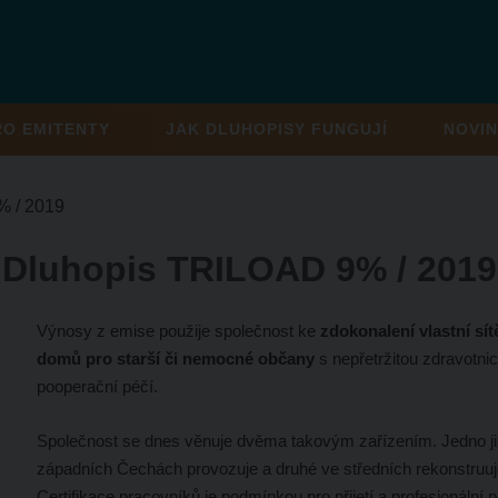
RO EMITENTY
JAK DLUHOPISY FUNGUJÍ
NOVIN
 / 2019
Dluhopis TRILOAD 9% / 2019
Výnosy z emise použije společnost ke
zdokonalení vlastní sít
domů pro starší či nemocné občany
s nepřetržitou zdravotni
pooperační péčí.
Společnost se dnes věnuje dvěma takovým zařízením. Jedno ji
západních Čechách provozuje a druhé ve středních rekonstruuj
Certifikace pracovníků je podmínkou pro přijetí a profesionální p