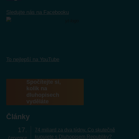
Sledujte nás na Facebooku
To nejlepší na YouTube
Spočítejte si,
kolik na
dluhopisech
vyděláte
Články
17
74 miliard za dva týdny. Co skutečně
kupujete s Dluhopisem Republiky?
července