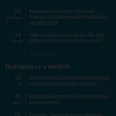
01
Inzerovaný vs. skutečný výnos: proč
Dluhopis Republiky nemusí být lepší volba
července
než spořicí účet
14
Vlády si půjčují rychleji než kdy dřív. Kdo
vydává státní dluhopisy, za kolik a proč?
června
Archiv článků
Dluhopisy.cz v médiích
20
SeznamZprávy: Z terna bude koule na noze.
Protiinflační dluhopisy brzy ztratí lesk
září
31
Hospodářská komora: Dluhopisy jako zdroj
financí na rozvoj
srpna
08
Rozhovor: Zájem o korporátní dluhopisy