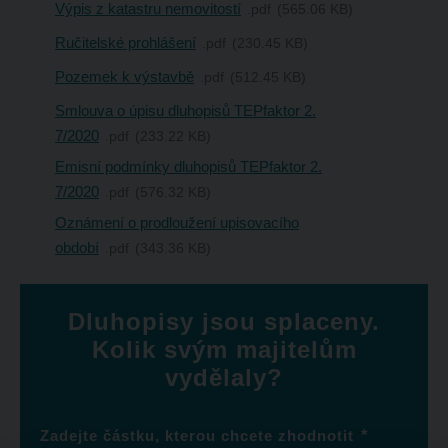
Výpis z katastru nemovitostí
pdf
565.06 KB
Ručitelské prohlášení
pdf
230.45 KB
Pozemek k výstavbě
pdf
512.45 KB
Smlouva o úpisu dluhopisů TEPfaktor 2.
7/2020
pdf
233.22 KB
Emisní podmínky dluhopisů TEPfaktor 2.
7/2020
pdf
576.32 KB
Oznámení o prodloužení upisovacího
období
pdf
343.36 KB
Dluhopisy jsou splaceny.
Kolik svým majitelům
vydělaly?
*
Zadejte částku, kterou chcete zhodnotit