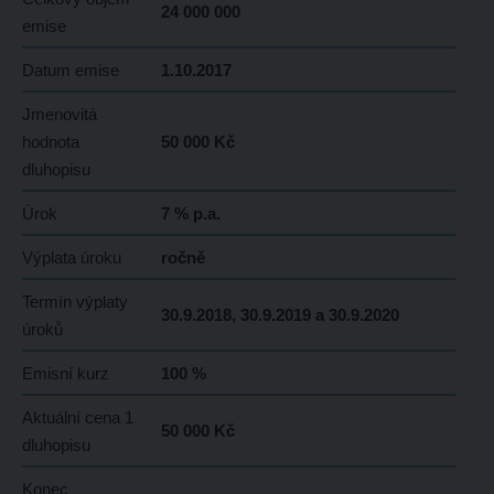
24 000 000
emise
Datum emise
1.10.2017
Jmenovitá
hodnota
50 000 Kč
dluhopisu
Úrok
7 % p.a.
Výplata úroku
ročně
Termín výplaty
30.9.2018, 30.9.2019 a 30.9.2020
úroků
Emisní kurz
100 %
Aktuální cena 1
50 000 Kč
dluhopisu
Konec