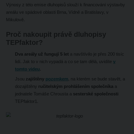
Výnosy z této emise dluhopisů slouží k financování výstavby
areálu ve spádové oblasti Brna, Vídně a Bratislavy, v
Mikulově.
Proč nakoupit právě dluhopisy
TEPfaktor?
Dva areály už fungují 5 let
a navštívilo je přes 200 tisíc
lidí. Jak to v nich vypadá a co se tam dělá, uvidíte
v
tomto videu
.
Jsou
zajištěny
pozemkem
, na kterém se bude stavět, a
dozajištěny
ručitelským prohlášením společníka
a
jednatele Tomáše Chrousta a
sesterské společnosti
TEPfaktor1.