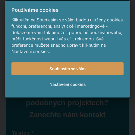
Používáme cookies
Kliknutím na Souhlasím se vším budou uloženy cookies
Roční úrok
funkční, preferenční, analytické i marketingové -
dokážeme vám tak umožnit pohodlné používání webu,
měřit funkčnost webu i vás cílit reklamou. Své
Své finance byste za 4 roky zhodnotili o
preference můžete snadno upravit kliknutím na
Nastavení cookies.
To je o
Souhlasím se vším
Nastavení cookies
Chcete také vydělat na
podobných projektech?
Zanechte nám kontakt
*
Telefon