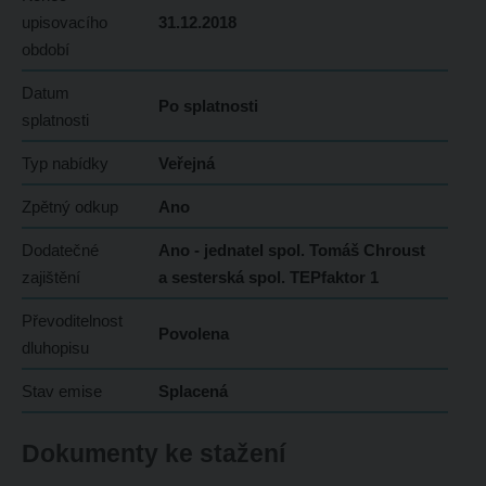
upisovacího
31.12.2018
období
Datum
Po splatnosti
splatnosti
Typ nabídky
Veřejná
Zpětný odkup
Ano
Dodatečné
Ano - jednatel spol. Tomáš Chroust
zajištění
a sesterská spol. TEPfaktor 1
Převoditelnost
Povolena
dluhopisu
Stav emise
Splacená
Dokumenty ke stažení