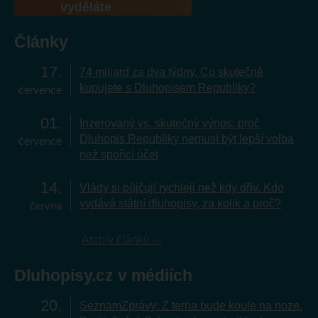
vyděláte
Články
17
74 miliard za dva týdny. Co skutečně
kupujete s Dluhopisem Republiky?
července
01
Inzerovaný vs. skutečný výnos: proč
Dluhopis Republiky nemusí být lepší volba
července
než spořicí účet
14
Vlády si půjčují rychleji než kdy dřív. Kdo
vydává státní dluhopisy, za kolik a proč?
června
Archiv článků
Dluhopisy.cz v médiích
20
SeznamZprávy: Z terna bude koule na noze.