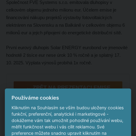
Společnost FVE Systems s.r.o. emitovala dluhopisy v
celkovém objemu jednoho milionu eur. Účelem emise je
financování nákupu projektů výstavby fotovoltaických
elektráren na Slovensku a na Balkáně v celkovém objemu 6
milionů eur a jejich připojení do energetické distribuční sítě.
První eurový dluhopis Solar ENERGY eurobond ve jmenovité
hodnotě 2 tisíce eur nese úrok 10 % ročně a je splatný 17.
10. 2025. Výplata výnosů probíhá 1x ročně.
← ZPĚT NA PREZENTACI EMISE
Používáme cookies
Kliknutím na Souhlasím se vším budou uloženy cookies
funkční, preferenční, analytické i marketingové -
dokážeme vám tak umožnit pohodlné používání webu,
měřit funkčnost webu i vás cílit reklamou. Své
preference můžete snadno upravit kliknutím na