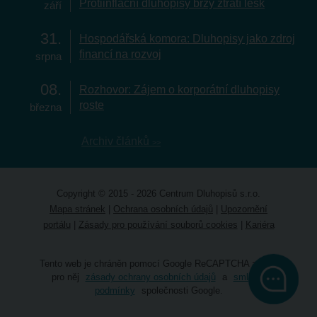
Protiinflační dluhopisy brzy ztratí lesk
září
31
Hospodářská komora: Dluhopisy jako zdroj
financí na rozvoj
srpna
08
Rozhovor: Zájem o korporátní dluhopisy
roste
března
Archiv článků
Copyright © 2015 - 2026 Centrum Dluhopisů s.r.o.
Mapa stránek
|
Ochrana osobních údajů
|
Upozornění
portálu
|
Zásady pro používání souborů cookies
|
Kariéra
Tento web je chráněn pomocí Google ReCAPTCHA a platí
pro něj
zásady ochrany osobních údajů
a
smluvní
podmínky
společnosti Google.