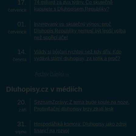
17
74 miliard za dva týdny. Co skutečně
kupujete s Dluhopisem Republiky?
července
01
Inzerovaný vs. skutečný výnos: proč
Dluhopis Republiky nemusí být lepší volba
července
než spořicí účet
14
Vlády si půjčují rychleji než kdy dřív. Kdo
vydává státní dluhopisy, za kolik a proč?
června
Archiv článků
Dluhopisy.cz v médiích
20
SeznamZprávy: Z terna bude koule na noze.
Protiinflační dluhopisy brzy ztratí lesk
září
31
Hospodářská komora: Dluhopisy jako zdroj
financí na rozvoj
srpna