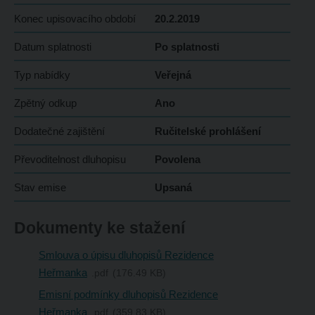
Konec upisovacího období
20.2.2019
Datum splatnosti
Po splatnosti
Typ nabídky
Veřejná
Zpětný odkup
Ano
Dodatečné zajištění
Ručitelské prohlášení
Převoditelnost dluhopisu
Povolena
Stav emise
Upsaná
Dokumenty ke stažení
Smlouva o úpisu dluhopisů Rezidence
Heřmanka
pdf
176.49 KB
Emisní podmínky dluhopisů Rezidence
Heřmanka
pdf
359.83 KB