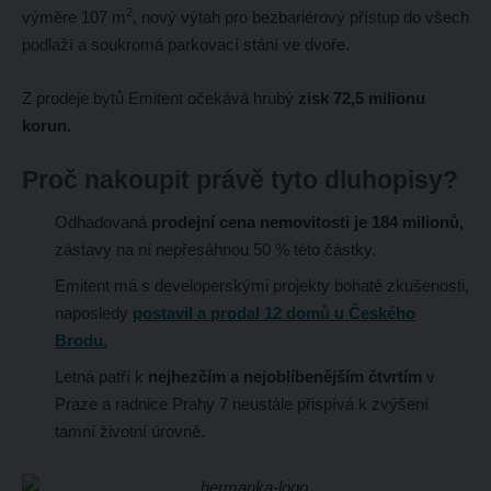
2
výměre 107 m
, nový výtah pro bezbariérový přístup do všech
podlaží a soukromá parkovací stání ve dvoře.
Z prodeje bytů Emitent očekává hrubý
zisk 72,5 milionu
korun.
Proč nakoupit právě tyto dluhopisy?
Odhadovaná
prodejní cena nemovitosti je 184 milionů,
zástavy na ní nepřesáhnou 50 % této částky.
Emitent má s developerskými projekty bohaté zkušenosti,
naposledy
postavil a prodal 12 domů u Českého
Brodu.
Letná patří k
nejhezčím a nejoblíbenějším čtvrtím
v
Praze a radnice Prahy 7 neustále přispívá k zvýšení
tamní životní úrovně.