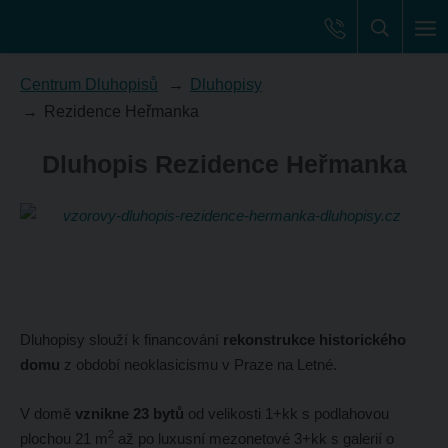
Centrum Dluhopisů
Dluhopisy
Rezidence Heřmanka
Dluhopis Rezidence Heřmanka
Dluhopisy slouží k financování
rekonstrukce historického
domu
z období neoklasicismu v Praze na Letné.
V domě
vznikne 23 bytů
od velikosti 1+kk s podlahovou
2
plochou 21 m
až po luxusní mezonetové 3+kk s galerií o