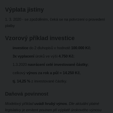
Výplata jistiny
1. 3. 2020 - se zpožděním, čeká se na potvrzení o provedení
platby
Vzorový příklad investice
investice
do 2 dluhopisů v hodnotě
100.000 Kč
;
3x vyplacení
úroků ve výši
4.750 Kč
;
1.3.2020
navrácení celé investované částky
;
celkový
výnos za rok a půl = 14.250 Kč
,
tj. 14,25 %
z investované částky.
Daňová povinnost
Modelový příklad
uvádí hrubý výnos
. Dle aktuální platné
legislativy je emitent povinen při výplatě úrokového výnosu