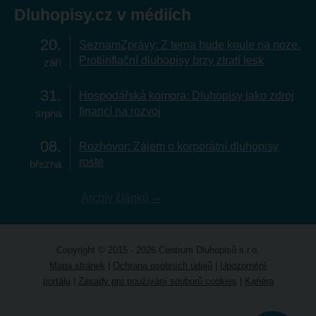
Dluhopisy.cz v médiích
20
SeznamZprávy: Z terna bude koule na noze.
Protiinflační dluhopisy brzy ztratí lesk
září
31
Hospodářská komora: Dluhopisy jako zdroj
financí na rozvoj
srpna
08
Rozhovor: Zájem o korporátní dluhopisy
roste
března
Archiv článků
Copyright © 2015 - 2026 Centrum Dluhopisů s.r.o.
Mapa stránek
|
Ochrana osobních údajů
|
Upozornění
portálu
|
Zásady pro používání souborů cookies
|
Kariéra