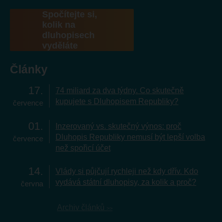
Spočítejte si,
kolik na
dluhopisech
vyděláte
Články
17
74 miliard za dva týdny. Co skutečně
kupujete s Dluhopisem Republiky?
července
01
Inzerovaný vs. skutečný výnos: proč
Dluhopis Republiky nemusí být lepší volba
července
než spořicí účet
14
Vlády si půjčují rychleji než kdy dřív. Kdo
vydává státní dluhopisy, za kolik a proč?
června
Archiv článků