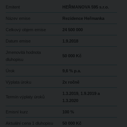
Emitent
HEŘMANOVA 595 s.r.o.
Název emise
Rezidence Heřmanka
Celkový objem emise
24 500 000
Datum emise
1.9.2018
Jmenovitá hodnota
50 000 Kč
dluhopisu
Úrok
9,6 % p.a.
Výplata úroku
2x ročně
1.3.2019, 1.9.2019 a
Termín výplaty úroků
1.3.2020
Emisní kurz
100 %
Aktuální cena 1 dluhopisu
50 000 Kč