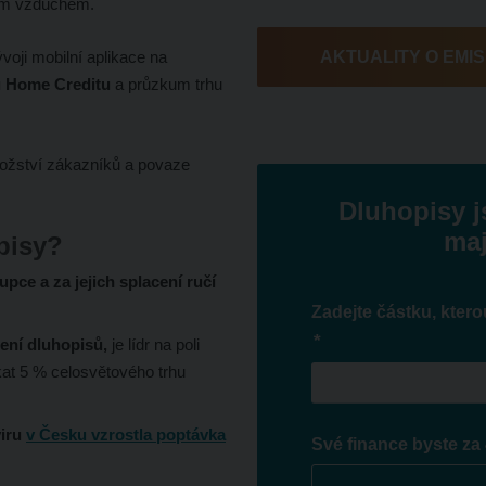
ým vzduchem.
voji mobilní aplikace na
AKTUALITY O EMIS
tů Home Creditu
a průzkum trhu
nožství zákazníků a povaze
Dluhopisy j
maj
pisy?
pce a za jejich splacení ručí
Zadejte částku, ktero
*
cení dluhopisů,
je lídr na poli
at 5 % celosvětového trhu
viru
v Česku vzrostla poptávka
Své finance byste za 