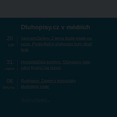
Dluhopisy.cz v médiích
20
SeznamZprávy: Z terna bude koule na
noze. Protiinflační dluhopisy brzy ztratí
září
lesk
31
Hospodářská komora: Dluhopisy jako
zdroj financí na rozvoj
srpna
08
Rozhovor: Zájem o korporátní
dluhopisy roste
března
Archiv článků