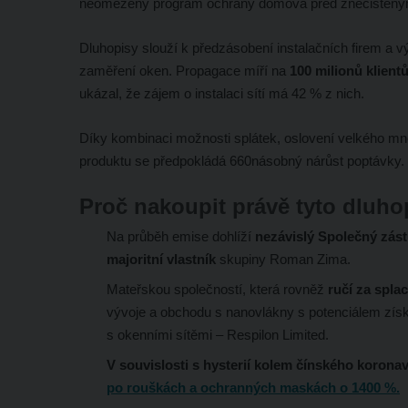
neomezený program ochrany domova před znečištěn
Dluhopisy slouží k předzásobení instalačních firem a vý
zaměření oken. Propagace míří na
100 milionů klien
ukázal, že zájem o instalaci sítí má 42 % z nich.
Díky kombinaci možnosti splátek, oslovení velkého m
produktu se předpokládá 660násobný nárůst poptávky.
Proč nakoupit právě tyto dluho
Na průběh emise dohlíží
nezávislý Společný zástu
majoritní vlastník
skupiny Roman Zima.
Mateřskou společností, která rovněž
ručí za spla
vývoje a obchodu s nanovlákny s potenciálem získ
s okenními sítěmi – Respilon Limited.
V souvislosti s hysterií kolem čínského korona
po rouškách a ochranných maskách o 1400 %.