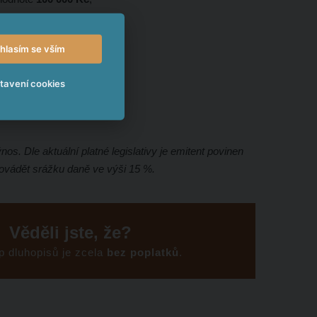
ši
616 Kč
;
é investované částky
;
hlasím se vším
 22 200 Kč
,
tavení cookies
ástky.
os. Dle aktuální platné legislativy je emitent povinen
rovádět srážku daně ve výši 15 %.
Věděli jste, že?
up dluhopisů je zcela
bez poplatků
.