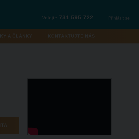
731 595 722
Volejte
Přihlásit se
KY A ČLÁNKY
KONTAKTUJTE NÁS
NTA