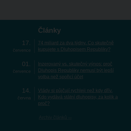
Články
17
74 miliard za dva týdny. Co skutečně
kupujete s Dluhopisem Republiky?
července
01
Inzerovaný vs. skutečný výnos: proč
Dluhopis Republiky nemusí být lepší
července
volba než spořicí účet
14
Vlády si půjčují rychleji než kdy dřív.
Kdo vydává státní dluhopisy, za kolik a
června
proč?
Archiv článků