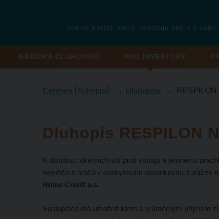
Jediný portál, který investuje spolu s vámi
NABÍDKA DLUHOPISŮ
PRO INVESTORY
P
Centrum Dluhopisů
Dluhopisy
RESPILON N
Dluhopis RESPILON N
K distribuci okenních sítí proti smogu a jemnému prach
největších hráčů v poskytování nebankovních půjček
n
Home Credit a.s.
Spolupráce má umožnit lidem s průměrným příjmem zís