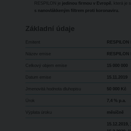
RESPILON je
jedinou firmou v Evropě
, která j
s nanovlákkeným filtrem proti koronaviru.
Základní údaje
Emitent
RESPILON Na
Název emise
RESPILON 
Celkový objem emise
15 000 000
Datum emise
15.11.2019
Jmenovitá hodnota dluhopisu
50 000 Kč
Úrok
7,4 % p.a.
Výplata úroku
měsíčně
15.12.2019, 