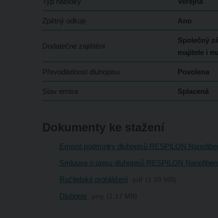
Typ nabídky
Veřejná
Zpětný odkup
Ano
Společný zá
Dodatečné zajištění
majitele i m
Převoditelnost dluhopisu
Povolena
Stav emise
Splacená
Dokumenty ke stažení
Emisní podmínky dluhopisů RESPILON Nanofibe
Smlouva o úpisu dluhopisů RESPILON Nanofiber
Ručitelské prohlášení
pdf
1.09 MB
Dluhopis
png
1.17 MB