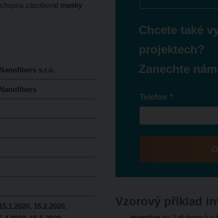
e schopna zásobovat
masky
Chcete také v
projektech?
Zanechte nám
nofibers s.r.o.
Nanofibers
*
Telefon
O
Formulář
se
nepodařilo
Vzorový příklad in
odeslat.
15.1.2020, 15.2.2020,
investice
do 2 dluhopisů v