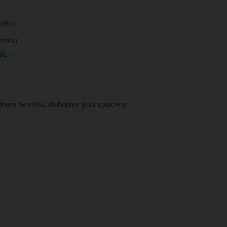
ermínu
ermínu
ty
dném termínu, dluhopisy jsou splaceny