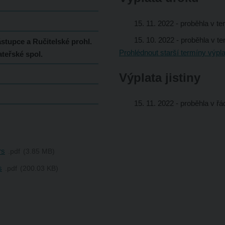
15. 11. 2022
- proběhla v t
15. 10. 2022
- proběhla v t
stupce a Ručitelské prohl.
Prohlédnout starší termíny výpla
ateřské spol.
Výplata jistiny
15. 11. 2022
- proběhla v řá
rs
pdf
3.85 MB
s
pdf
200.03 KB