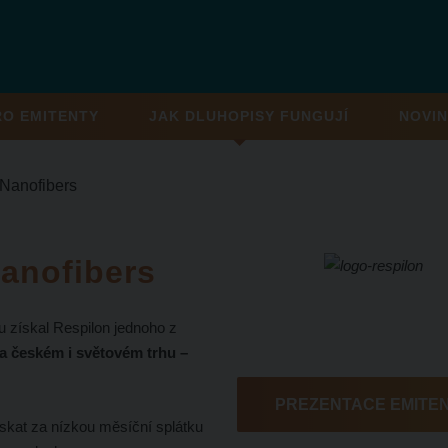
RO EMITENTY
JAK DLUHOPISY FUNGUJÍ
NOVIN
anofibers
anofibers
u získal Respilon jednoho z
a českém i světovém trhu –
PREZENTACE EMITE
kat za nízkou měsíční splátku