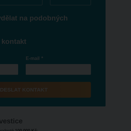
ydělat na podobných
 kontakt
*
E-mail
DESLAT KONTAKT
vestice
 hodnotě
100 000 Kč
;