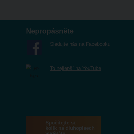
Nepropásněte
Sledujte nás na Facebooku
To nejlepší na YouTube
Spočítejte si,
kolik na dluhopisech
vyděláte