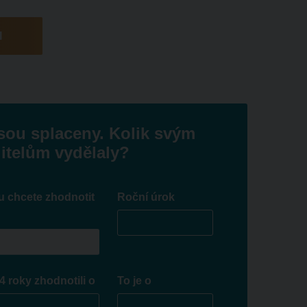
I
sou splaceny. Kolik svým
itelům vydělaly?
u chcete zhodnotit
Roční úrok
4 roky zhodnotili o
To je o