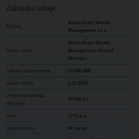
Základní údaje
Nosta-Hertz Wealth
Emitent
Management s.r.o.
Nosta-Hertz Wealth
Název emise
Management růstový
dluhopis
Celkový objem emise
23 000 000
Datum emise
1.12.2023
Jmenovitá hodnota
40 000 Kč
dluhopisu
Úrok
12 % p.a.
Výplata úroku
4x ročně