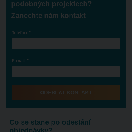
podobných projektech?
Zanechte nám kontakt
*
Telefon
*
E-mail
ODESLAT KONTAKT
Formulář
se
nepodařilo
Co se stane po odeslání
odeslat.
objednávky?