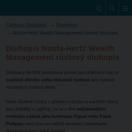
Centrum Dluhopisů
Dluhopisy
Nosta-Hertz Wealth Management růstový dluhopis
Dluhopis Nosta-Hertz Wealth
Management růstový dluhopis
Dluhopisy NHWM představují jedinečnou příležitost stát se
součástí elitního světa sběratelů hodinek
bez nutnosti
rozsáhlých znalostí oboru.
Naše důvěrné vztahy s předními výrobci a aukčními domy
jako Sotheby’s zajišťují, že se k těm
nejžádanějším
modelům značek jako Audemars Piguet nebo Patek
Philippe
, které jsou pro běžné investory nedostupné,
dostáváme mezi úplně prvními.