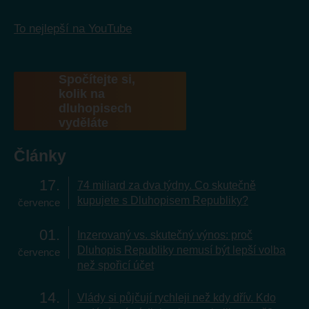
To nejlepší na YouTube
Spočítejte si,
kolik na
dluhopisech
vyděláte
Články
17
74 miliard za dva týdny. Co skutečně
kupujete s Dluhopisem Republiky?
července
01
Inzerovaný vs. skutečný výnos: proč
Dluhopis Republiky nemusí být lepší volba
července
než spořicí účet
14
Vlády si půjčují rychleji než kdy dřív. Kdo