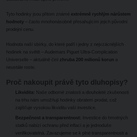
Tyto hodinky jsou přitom známé
extrémně rychlým nárůstem
hodnoty
– často mnohonásobně přesahujícím jejich původní
prodejní cenu.
Hodnota naší sbírky, do které patří i jedny z nejvzácnějších
hodinek na světě – Audemars Piguet Ultra-Complication
Universelle – aktuálně činí
zhruba 200 milionů korun
a
neustále roste.
Proč nakoupit právě tyto dluhopisy?
Likvidita:
Naše odborné znalosti a dlouholeté zkušenosti
na trhu nám umožňují hodinky obratem prodat, což
zajišťuje vysokou likviditu vaší investice.
Bezpečnost a transparentnost:
Investice do hmotných
statků nabízí ochranu před inflací a je jednoduše
verifikovatelná. Zavazujeme se k plné transparentnosti a