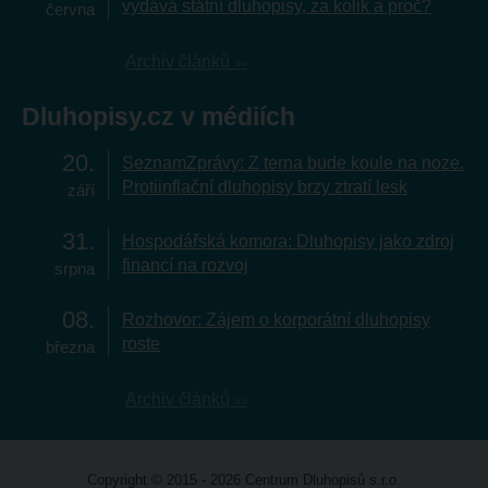
vydává státní dluhopisy, za kolik a proč?
června
Archiv článků
Dluhopisy.cz v médiích
20
SeznamZprávy: Z terna bude koule na noze.
Protiinflační dluhopisy brzy ztratí lesk
září
31
Hospodářská komora: Dluhopisy jako zdroj
financí na rozvoj
srpna
08
Rozhovor: Zájem o korporátní dluhopisy
roste
března
Archiv článků
Copyright © 2015 - 2026 Centrum Dluhopisů s.r.o.