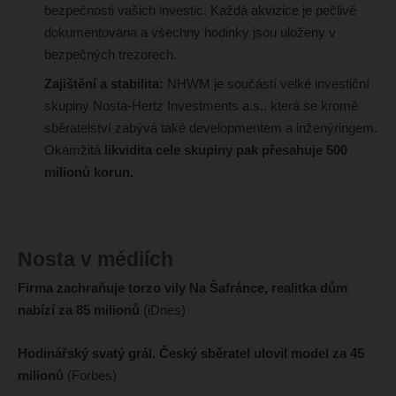
bezpečnosti vašich investic. Každá akvizice je pečlivě
dokumentována a všechny hodinky jsou uloženy v
bezpečných trezorech.
Zajištění a stabilita:
NHWM je součástí velké investiční
skupiny Nosta-Hertz Investments a.s., která se kromě
sběratelství zabývá také developmentem a inženýringem.
Okamžitá
likvidita cele skupiny pak přesahuje 500
milionů korun.
Nosta v médiích
Firma zachraňuje torzo vily Na Šafránce, realitka dům
nabízí za 85 milionů
(iDnes)
Hodinářský svatý grál. Český sběratel ulovil model za 45
milionů
(Forbes)