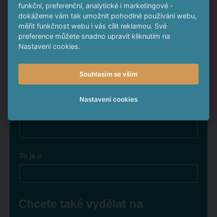
funkční, preferenční, analytické i marketingové -
dokážeme vám tak umožnit pohodlné používání webu,
*
Zadejte částku, kterou chcete zhodnotit
měřit funkčnost webu i vás cílit reklamou. Své
preference můžete snadno upravit kliknutím na
Nastavení cookies.
Roční úrok
Souhlasím se vším
Nastavení cookies
Své finance byste za 4 roky zhodnotili o
To je o
Chcete také vydělat na