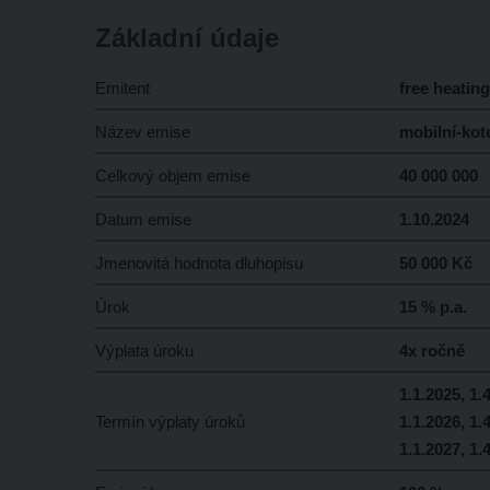
Základní údaje
Emitent
free heating 
Název emise
mobilní-kot
Celkový objem emise
40 000 000
Datum emise
1.10.2024
Jmenovitá hodnota dluhopisu
50 000 Kč
Úrok
15 % p.a.
Výplata úroku
4x ročně
1.1.2025, 1.
Termín výplaty úroků
1.1.2026, 1.
1.1.2027, 1.