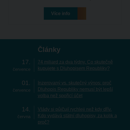
Více info
Články
17
74 miliard za dva týdny. Co skutečně
kupujete s Dluhopisem Republiky?
července
01
Inzerovaný vs. skutečný výnos: proč
Dluhopis Republiky nemusí být lepší
července
volba než spořicí účet
14
Vlády si půjčují rychleji než kdy dřív.
Kdo vydává státní dluhopisy, za kolik a
června
proč?