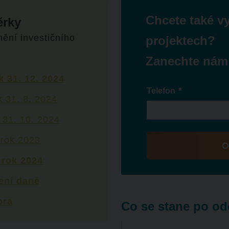
Chcete také v
ěrky
ění investičního
projektech?
:
Zanechte nám
 31. 12. 2024
*
Telefon
 31. 8. 2024
 31. 10. 2024
 rok 2023
O
 rok 2024
Formulář
se
ení daně
nepodařilo
ora
Co se stane po od
odeslat.