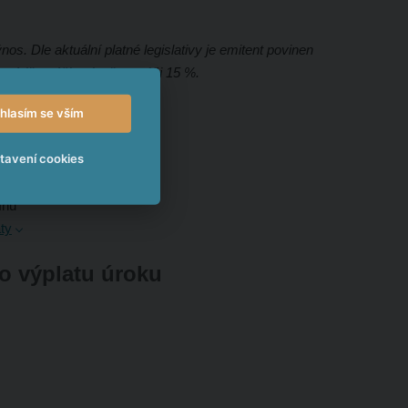
os. Dle aktuální platné legislativy je emitent povinen
rovádět srážku daně ve výši 15 %.
hlasím se vším
tavení cookies
mínu
mínu
ty
ro výplatu úroku