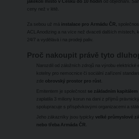
jakékoli místo v Česku do 10 hodin
od objednání. Sa
ceny než v létě.
Za sebou už má
instalace pro Armádu ČR,
společnos
ACL Anodizing a na více než dvaceti dalších místech, 
24/7 a vydělává i na prodeji paliv.
Proč nakoupit právě tyto dluho
Narozdíl od záložních zdrojů na výrobu elektrické
kotelny pro nemocnice či sociální zařízení standa
zde
obrovský prostor pro růst
.
Emitentem je společnost
se základním kapitálem
zaplatila 3 miliony korun na dani z příjmů právnic
spolupracuje s příspěvkovými organizacemi a stát
Jeho zákazníky jsou typicky
velké průmyslové záv
nebo třeba Armáda ČR
.