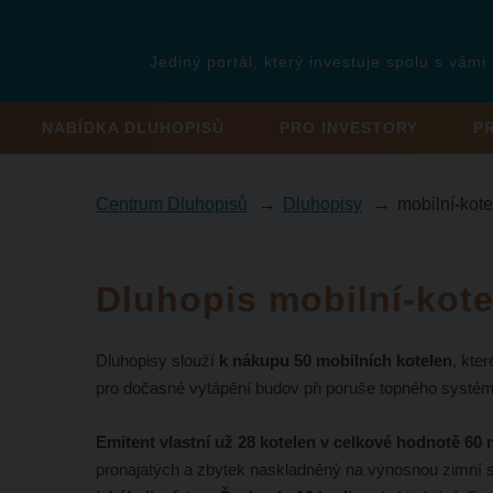
Jediný portál, který investuje spolu s vámi
NABÍDKA DLUHOPISŮ
PRO INVESTORY
P
Centrum Dluhopisů
Dluhopisy
mobilní-kote
Dluhopis mobilní-kote
Dluhopisy slouží
k nákupu 50 mobilních kotelen
, kte
pro dočasné vytápění budov při poruše topného systé
Emitent vlastní už 28 kotelen v celkové hodnotě 60 
pronajatých a zbytek naskladněný na výnosnou zimní