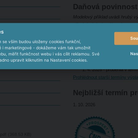
Daňová povinnost
Modelový příklad uvádí hrubý výn
při výplatě úrokového výnosu p
es
798
Sou
m se vším budou uloženy cookies funkční,
Výplata úroků
ké i marketingové - dokážeme vám tak umožnit
Nas
bu, měřit funkčnost webu i vás cílit reklamou. Své
1. 7. 2026
- proběhla v ter
dno upravit kliknutím na Nastavení cookies.
1. 4. 2026
- proběhla v ter
Prohlédnout starší termíny výpla
Nejbližší termín p
1. 10. 2026
pdf
368.53 KB