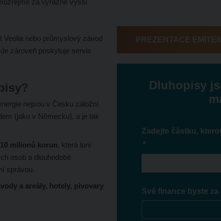
mozřejmě za výrazně vyšší
t Veolia nebo průmyslový závod
PREZENTACE EMITE
kde zároveň poskytuje servis
Dluhopisy js
pisy?
ma
 energie nejsou v Česku záložní
rdem (jako v Německu), a je tak
Zadejte částku, ktero
*
 10 milionů korun
, která loni
kých osob a dlouhodobě
ní správou.
ody a areály, hotely, pivovary
Své finance byste za 