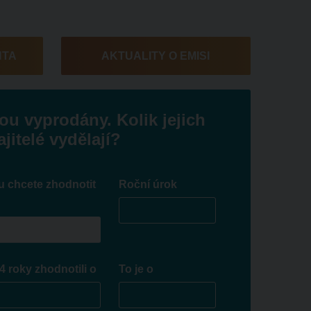
NTA
AKTUALITY O EMISI
ou vyprodány. Kolik jejich
jitelé vydělají?
u chcete zhodnotit
Roční úrok
4 roky zhodnotili o
To je o