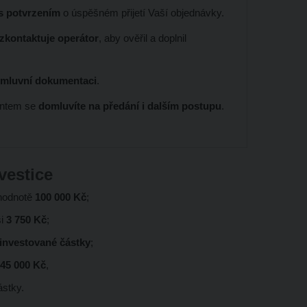
 s potvrzením
o úspěšném přijetí Vaší objednávky.
 zkontaktuje operátor
, aby ověřil a doplnil
smluvní dokumentaci
.
entem se
domluvíte na předání i dalším postupu
.
vestice
 hodnotě
100 000 Kč
;
ši
3 750 Kč
;
 investované částky
;
 45 000 Kč
,
ástky.