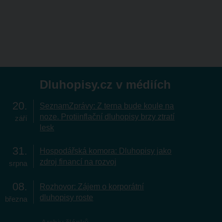
Dluhopisy.cz v médiích
20
SeznamZprávy: Z terna bude koule na
noze. Protiinflační dluhopisy brzy ztratí
září
lesk
31
Hospodářská komora: Dluhopisy jako
zdroj financí na rozvoj
srpna
08
Rozhovor: Zájem o korporátní
dluhopisy roste
března