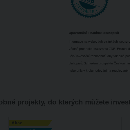
Upozornění k nabídce dluhopisů
Informace na webových stránkách jsou
pr
včetně prospektu naleznete ZDE. Emitent důr
učiní investiční rozhodnutí, aby tak plně po
dluhopisů. Schválení prospektu Českou nár
nebo přijaty k obchodování na regulovaném
bné projekty, do kterých můžete inves
Akce