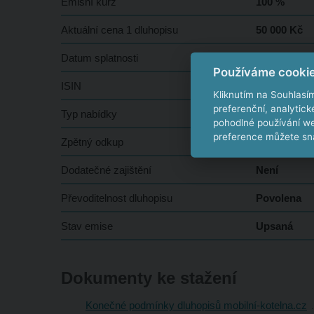
Emisní kurz
100 %
Aktuální cena 1 dluhopisu
50 000 Kč
Datum splatnosti
1.10.2027
Používáme cooki
ISIN
CZ0003565
Kliknutím na Souhlasí
preferenční, analytic
Typ nabídky
Veřejná
pohodlné používání we
preference můžete sna
Zpětný odkup
Ano
Dodatečné zajištění
Není
Převoditelnost dluhopisu
Povolena
Stav emise
Upsaná
Dokumenty ke stažení
Konečné podmínky dluhopisů mobilní-kotelna.cz