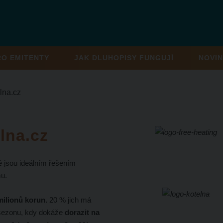
RO EMITENTY
JAK DLUHOPISY FUNGUJÍ
NOVIN
lna.cz
lna.cz
ré jsou ideálním řešením
mu.
milionů korun.
20 % jich má
 sezonu, kdy dokáže
dorazit na