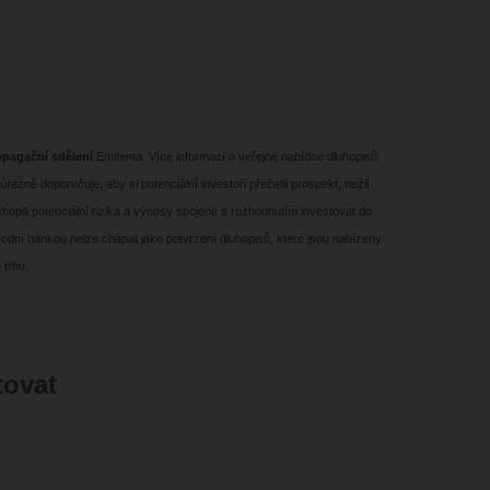
opagační sdělení
Emitenta. Více informací o veřejné nabídce dluhopisů
azně doporučuje, aby si potenciální investoři přečetli prospekt, nežli
chopili potenciální rizika a výnosy spojené s rozhodnutím investovat do
odní bankou nelze chápat jako potvrzení dluhopisů, které jsou nabízeny
 trhu.
tovat