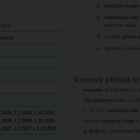
Obdržíte e-mail
Telefonicky Vás
s.r.o.
obdržené údaje.
Emitent
vytvoří 
elna.cz
Společně s emit
Vzorový příklad in
investice
do 2 dluhopisů v
12x vyplacení
úroků ve vý
1. 10. 2027
navrácení celé
4.2025, 1.7.2025, 1.10.2025,
4.2026, 1.7.2026, 1.10.2026,
celkový
výnos za 3 roky =
4.2027, 1.7.2027 a 1.10.2027.
tj. 45,00 %
z investované č