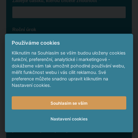
*
Zadejte částku, kterou chcete zhodnotit
Roční úrok
Používáme cookies
Kliknutím na Souhlasím se vším budou uloženy cookies
Své finance byste za 4 roky zhodnotili o
funkční, preferenční, analytické i marketingové -
dokážeme vám tak umožnit pohodlné používání webu,
měřit funkčnost webu i vás cílit reklamou. Své
preference můžete snadno upravit kliknutím na
Nastavení cookies.
To je o
Souhlasím se vším
Chcete také vydělat na
Nastavení cookies
podobných projektech?