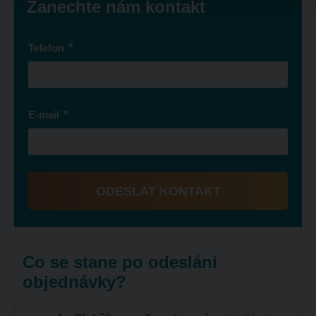
Zanechte nám kontakt
*
Telefon
*
E-mail
ODESLAT KONTAKT
Formulář
se
nepodařilo
Co se stane po odeslání
odeslat.
objednávky?