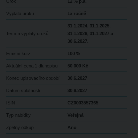
Úrok
12 % p.a.
Výplata úroku
1x ročně
31.1.2024, 31.1.2025,
Termín výplaty úroků
31.1.2026, 31.1.2027 a
30.6.2027.
Emisní kurz
100 %
Aktuální cena 1 dluhopisu
50 000 Kč
Konec upisovacího období
30.6.2027
Datum splatnosti
30.6.2027
ISIN
CZ0003557365
Typ nabídky
Veřejná
Zpětný odkup
Ano