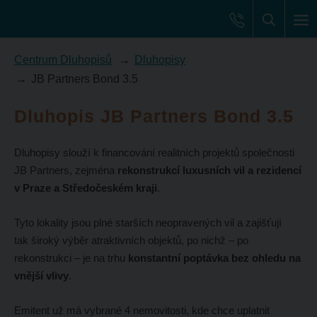
Centrum Dluhopisů
Dluhopisy
JB Partners Bond 3.5
Dluhopis JB Partners Bond 3.5
Dluhopisy slouží k financování realitních projektů
společnosti
JB Partners, zejména
rekonstrukcí luxusních vil a rezidencí
v Praze a Středočeském kraji
.
Tyto lokality jsou plné starších neopravených vil a zajišťují
tak široký výběr atraktivních objektů, po nichž – po
rekonstrukci – je na trhu
konstantní poptávka bez ohledu na
vnější vlivy
.
Emitent už má vybrané 4 nemovitosti, kde chce uplatnit