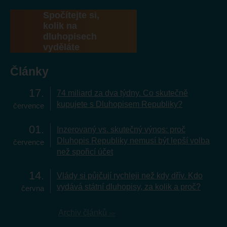
Spočítejte si,
kolik na
dluhopisech
vyděláte
Články
17
74 miliard za dva týdny. Co skutečně
kupujete s Dluhopisem Republiky?
července
01
Inzerovaný vs. skutečný výnos: proč
Dluhopis Republiky nemusí být lepší volba
července
než spořicí účet
14
Vlády si půjčují rychleji než kdy dřív. Kdo
vydává státní dluhopisy, za kolik a proč?
června
Archiv článků