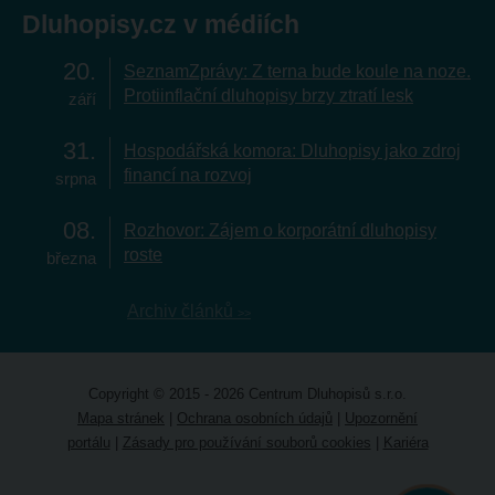
Dluhopisy.cz v médiích
20
SeznamZprávy: Z terna bude koule na noze.
Protiinflační dluhopisy brzy ztratí lesk
září
31
Hospodářská komora: Dluhopisy jako zdroj
financí na rozvoj
srpna
08
Rozhovor: Zájem o korporátní dluhopisy
roste
března
Archiv článků
Copyright © 2015 - 2026 Centrum Dluhopisů s.r.o.
Mapa stránek
|
Ochrana osobních údajů
|
Upozornění
portálu
|
Zásady pro používání souborů cookies
|
Kariéra