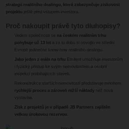
strategii realitního dealingu, která zabezpečuje ziskovost
projektu
ještě před vstupem investora.
Proč nakoupit právě tyto dluhopisy?
Vedení společnosti se
na českém realitním trhu
pohybuje už 13 let
a za tu dobu si osvojilo ve střední
Evropě jedinečné know-how realitního dealingu.
Jako jeden z mála na trhu
Emitent umožňuje investorům
i fyzický přístup ke svým nemovitostem a osobní
inspekci probíhajících staveb.
Rekonstrukce starších nemovitostí představuje mnohem
rychlejší proces a zároveň nižší náklady
než nová
výstavba.
Zisk z projektů je v případě JB Partners zajištěn
velkou úrokovou rezervou
.