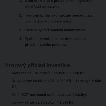
Obdržíte e-mail s potvrzením
o úspěšném
přijetí Vaší objednávky.
Telefonicky Vás zkontaktuje operátor
, aby
ověřil a doplnil obdržené údaje.
Emitent
vytvoří smluvní dokumentaci
.
Společně s emitentem se
domluvíte na
předání i dalším postupu
.
Vzorový příklad investice
investice
do 2 dluhopisů v hodnotě
100 000 Kč
;
3x vyplacení
úroků ve výši
12 000 Kč
; a 1x ve výši
6 000
Kč
30. 6. 2027
navrácení celé investované částky
;
celkový
výnos za 3,5 roku = 42 000 Kč
,