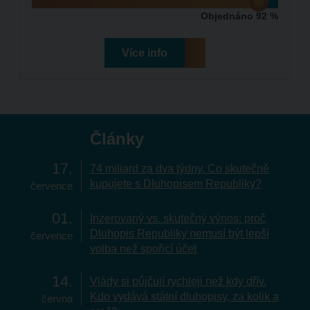
Objednáno 92 %
Více info
Články
17
74 miliard za dva týdny. Co skutečně
kupujete s Dluhopisem Republiky?
července
01
Inzerovaný vs. skutečný výnos: proč
Dluhopis Republiky nemusí být lepší
července
volba než spořicí účet
14
Vlády si půjčují rychleji než kdy dřív.
Kdo vydává státní dluhopisy, za kolik a
června