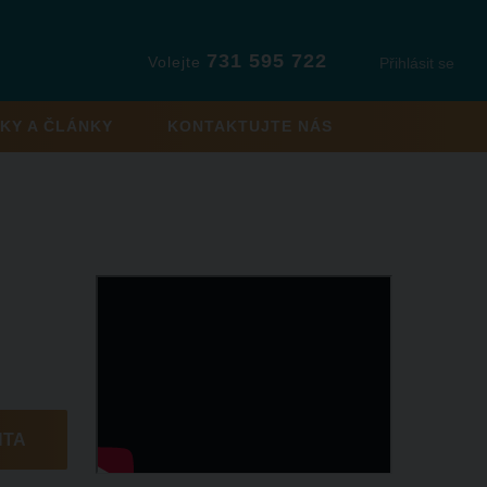
731 595 722
Volejte
Přihlásit se
KY A ČLÁNKY
KONTAKTUJTE NÁS
NTA