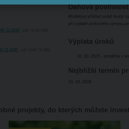
Daňová povinnost
Modelový příklad uvádí hrubý výn
při výplatě úrokového výnosu p
K 11,8/30
pdf
9.68 MB
Výplata úroků
K 11,8/30
pdf
243.76 KB
10. 10. 2025
- proběhla v t
Nejbližší termín p
10. 10. 2028
bné projekty, do kterých můžete inves