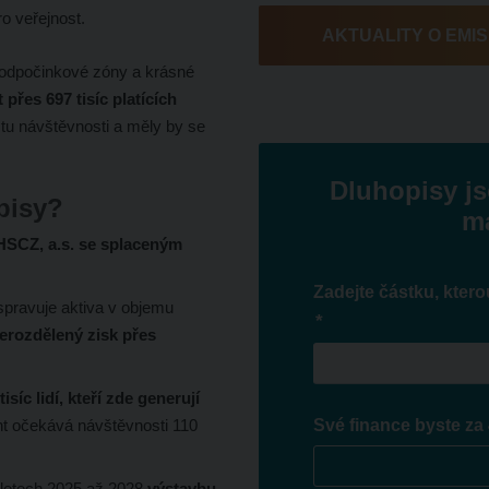
ro veřejnost.
AKTUALITY O EMIS
, odpočinkové zóny a krásné
t přes 697 tisíc platících
tu návštěvnosti a měly by se
Dluhopisy js
pisy?
ma
HSCZ, a.s. se splaceným
Zadejte částku, ktero
 spravuje aktiva v objemu
*
nerozdělený zisk přes
síc lidí, kteří zde generují
Své finance byste za 
nt očekává návštěvnosti 110
 letech 2025 až 2028
výstavbu