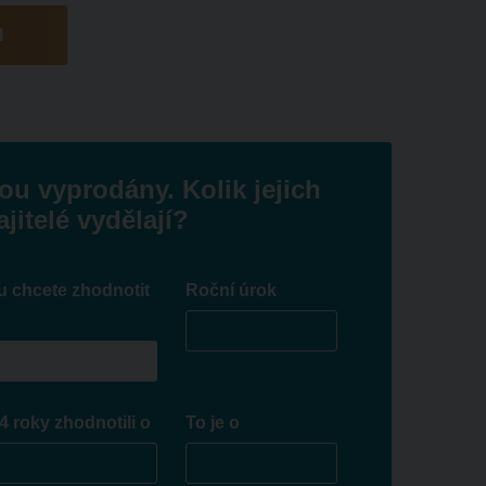
I
ou vyprodány. Kolik jejich
jitelé vydělají?
u chcete zhodnotit
Roční úrok
4 roky zhodnotili o
To je o