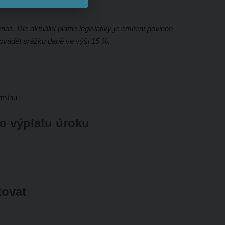
os. Dle aktuální platné legislativy je emitent povinen
rovádět srážku daně ve výši 15 %.
ermínu
ro výplatu úroku
tovat