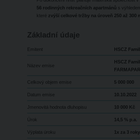
56 rodinných rekreačních apartmánů
s výhledem
které
zvýší celkové tržby na úroveň 250 až 300 
Základní údaje
Emitent
HSCZ Family
HSCZ Famil
Název emise
FARMAPARK
Celkový objem emise
5 000 000
Datum emise
10.10.2022
Jmenovitá hodnota dluhopisu
10 000 Kč
Úrok
14,5 % p.a.
Výplata úroku
1x za 3 roky