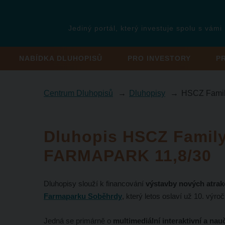
Jediný portál, který investuje spolu s vámi
NABÍDKA DLUHOPISŮ
PRO INVESTORY
P
Centrum Dluhopisů
Dluhopisy
HSCZ Famil
Dluhopis HSCZ Family
FARMAPARK 11,8/30
Dluhopisy slouží k financování
výstavby nových atrak
Farmaparku Soběhrdy
, který letos oslaví už 10. výroč
Jedná se primárně o
multimediální interaktivní a nau