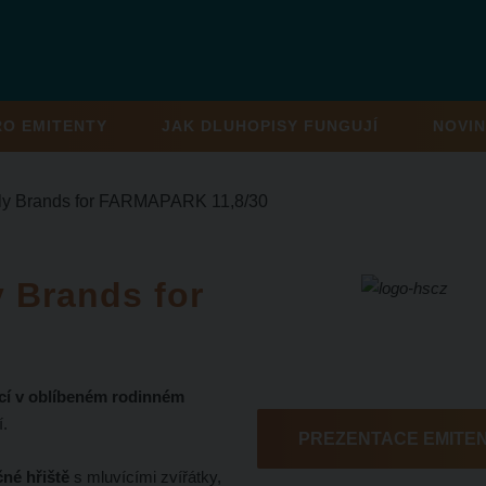
RO EMITENTY
JAK DLUHOPISY FUNGUJÍ
NOVIN
y Brands for FARMAPARK 11,8/30
 Brands for
cí v oblíbeném rodinném
í.
PREZENTACE EMITE
čné hřiště
s mluvícími zvířátky,