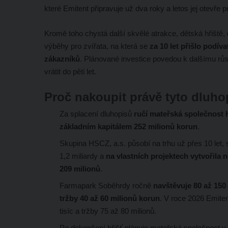
které Emitent připravuje už dva roky a letos jej otevře p
Kromě toho chystá další skvělé atrakce, dětská hřiště
výběhy pro zvířata, na která se
za 10 let přišlo podíva
zákazníků
. Plánované investice povedou k dalšímu růs
vrátit do pěti let.
Proč nakoupit právě tyto dluho
Za splacení dluhopisů
ručí mateřská společnost 
základním kapitálem 252 milionů korun
.
Skupina HSCZ, a.s. působí na trhu už přes 10 let,
1,2 miliardy a
na vlastních projektech vytvořila 
209 milionů
.
Farmapark Soběhrdy ročně
navštěvuje 80 až 150 ti
tržby 40 až 60 milionů korun
. V roce 2026 Emite
tisíc a tržby 75 až 80 milionů.
Po dokončení hřišť plánuje mateřská společnost v