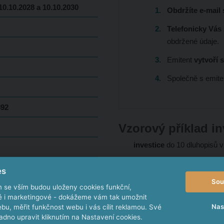
10.10.2028 a 10.10.2030
Obdržíte e-mail
Telefonicky Vás
obdržené údaje.
Emitent
vytvoří 
Společně s emit
892
Vzorový příklad in
investice
do 10 dluhopisů 
2x vyplacení
úroků ve výš
elské prohlášení mateřské
es
10. 10. 2030
navrácení cel
Sou
m se vším budou uloženy cookies funkční,
celkový
výnos za 8 let = 9
ké i marketingové - dokážeme vám tak umožnit
Nas
bu, měřit funkčnost webu i vás cílit reklamou. Své
tj. 94,40 %
z investované č
dno upravit kliknutím na Nastavení cookies.