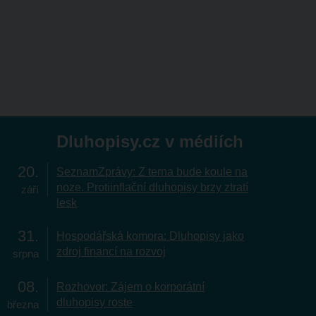
Dluhopisy.cz v médiích
20
SeznamZprávy: Z terna bude koule na
noze. Protiinflační dluhopisy brzy ztratí
září
lesk
31
Hospodářská komora: Dluhopisy jako
zdroj financí na rozvoj
srpna
08
Rozhovor: Zájem o korporátní
dluhopisy roste
března