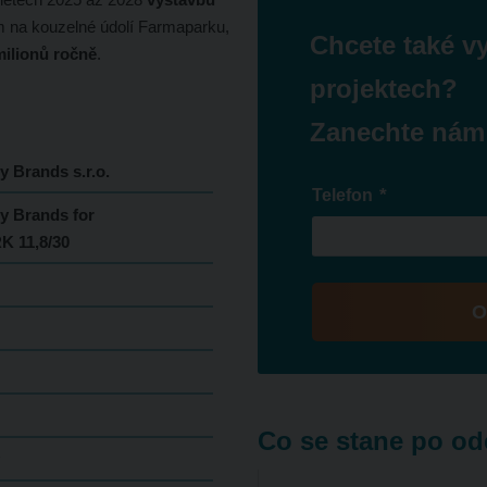
 na kouzelné údolí Farmaparku,
Chcete také v
milionů ročně
.
projektech?
Zanechte nám
 Brands s.r.o.
*
Telefon
y Brands for
 11,8/30
O
Formulář
se
nepodařilo
Co se stane po od
odeslat.