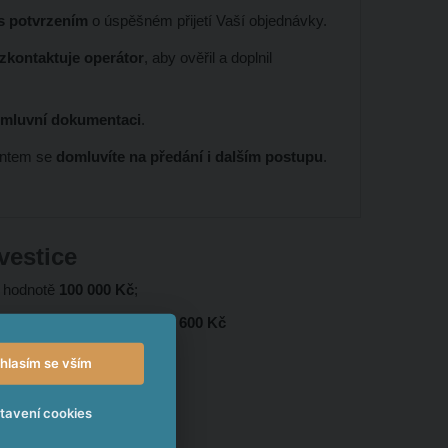
 s potvrzením
o úspěšném přijetí Vaší objednávky.
 zkontaktuje operátor
, aby ověřil a doplnil
smluvní dokumentaci
.
entem se
domluvíte na předání i dalším postupu
.
vestice
v hodnotě
100 000 Kč
;
i
35 400 Kč
; a 1x ve výši
23 600 Kč
é investované částky
;
hlasím se vším
4 400 Kč
,
tavení cookies
ástky.