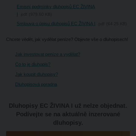
Emisní podmínky dluhopisů EC ŽIVINA
I
pdf
979.60 KB
Smlouva o úpisu dluhopisů EC ŽIVINA I
pdf
64.25 KB
Chcete vědět, jak vydělat peníze? Objevte vše o dluhopisech!
Jak investovat peníze a vydělat?
Co to je dluhopis?
Jak koupit dluhopisy?
Dluhopisová poradna
Dluhopisy EC ŽIVINA I už nelze objednat.
Podívejte se na aktuálně inzerované
dluhopisy.