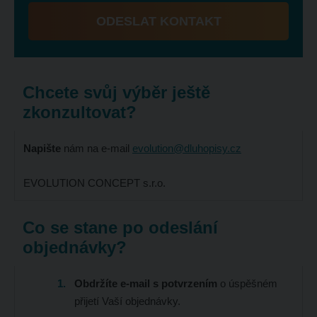
ODESLAT KONTAKT
Formulář
se
nepodařilo
Chcete svůj výběr ještě
odeslat.
zkonzultovat?
Napište
nám na e-mail
evolution@dluhopisy.cz
EVOLUTION CONCEPT s.r.o.
Co se stane po odeslání
objednávky?
Obdržíte e-mail s potvrzením
o úspěšném
přijetí Vaší objednávky.