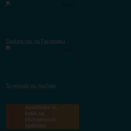
Sledujte nás na Facebooku
To nejlepší na YouTube
Spočítejte si,
kolik na
dluhopisech
vyděláte