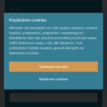
To je o
Používáme cookies
Kliknutím na Souhlasím se vším budou uloženy cookies
Chcete také vydělat na
funkční, preferenční, analytické i marketingové -
dokážeme vám tak umožnit pohodlné používání webu,
podobných projektech?
měřit funkčnost webu i vás cílit reklamou. Své
preference můžete snadno upravit kliknutím na
Zanechte nám kontakt
Nastavení cookies.
*
Telefon
Souhlasím se vším
Nastavení cookies
*
E-mail