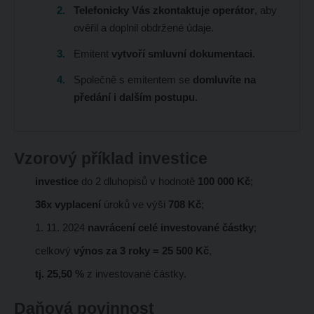
Telefonicky Vás zkontaktuje operátor
, aby
ověřil a doplnil obdržené údaje.
Emitent
vytvoří smluvní dokumentaci
.
Společně s emitentem se
domluvíte na
předání i dalším postupu
.
Vzorový příklad investice
investice
do 2 dluhopisů v hodnotě
100 000 Kč
;
36x vyplacení
úroků ve výši
708 Kč
;
1. 11. 2024
navrácení celé investované částky
;
celkový
výnos za 3 roky = 25 500 Kč
,
tj. 25,50 %
z investované částky.
Daňová povinnost