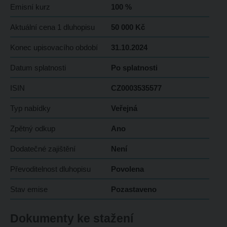
Emisní kurz
100 %
Aktuální cena 1 dluhopisu
50 000 Kč
Konec upisovacího období
31.10.2024
Datum splatnosti
Po splatnosti
ISIN
CZ0003535577
Typ nabídky
Veřejná
Zpětný odkup
Ano
Dodatečné zajištění
Není
Převoditelnost dluhopisu
Povolena
Stav emise
Pozastaveno
Dokumenty ke stažení