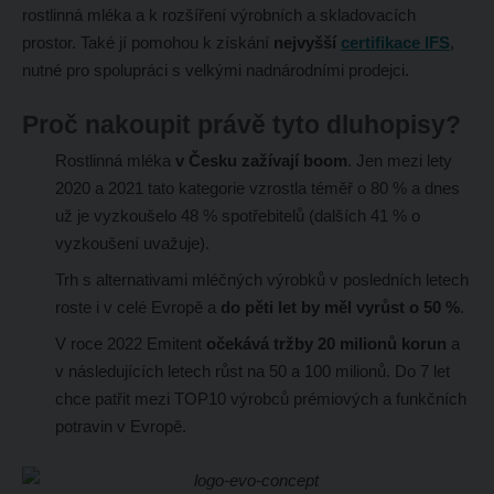
rostlinná mléka a k rozšíření výrobních a skladovacích
prostor. Také jí pomohou k získání
nejvyšší
certifikace IFS
,
nutné pro spolupráci s velkými nadnárodními prodejci.
Proč nakoupit právě tyto dluhopisy?
Rostlinná mléka
v Česku zažívají boom
. Jen mezi lety
2020 a 2021 tato kategorie vzrostla téměř o 80 % a dnes
už je vyzkoušelo 48 % spotřebitelů (dalších 41 % o
vyzkoušení uvažuje).
Trh s alternativami mléčných výrobků v posledních letech
roste i v celé Evropě a
do pěti let by měl vyrůst o 50 %
.
V roce 2022 Emitent
očekává tržby 20 milionů korun
a
v následujících letech růst na 50 a 100 milionů. Do 7 let
chce patřit mezi TOP10 výrobců prémiových a funkčních
potravin v Evropě.