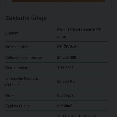
Základní údaje
EVOLUTION CONCEPT
Emitent
s.r.o.
Název emise
EC ŽIVINA I
Celkový objem emise
24 000 000
Datum emise
1.11.2021
Jmenovitá hodnota
50 000 Kč
dluhopisu
Úrok
8,5 % p.a.
Výplata úroku
měsíčně
30.11.2021, 31.12.2021,