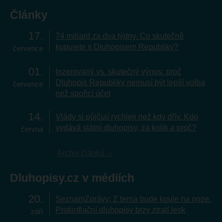
Články
17
74 miliard za dva týdny. Co skutečně
kupujete s Dluhopisem Republiky?
července
01
Inzerovaný vs. skutečný výnos: proč
Dluhopis Republiky nemusí být lepší volba
července
než spořicí účet
14
Vlády si půjčují rychleji než kdy dřív. Kdo
vydává státní dluhopisy, za kolik a proč?
června
Archiv článků
Dluhopisy.cz v médiích
20
SeznamZprávy: Z terna bude koule na noze.
Protiinflační dluhopisy brzy ztratí lesk
září