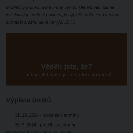
Modelový příklad uvádí hrubý výnos. Dle aktuální platné
legislativy je emitent povinen při výplatě úrokového výnosu
provádět srážku daně ve výši 15 %.
Věděli jste, že?
... nákup dluhopisů je zcela
bez poplatků
.
Výplata úroků
31. 10. 2024
- proběhla v termínu
30. 9. 2024
- proběhla v termínu
Prohlédnout starší termíny výplaty