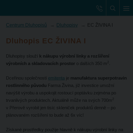
Centrum Dluhopisů
Dluhopisy
EC ŽIVINA I
Dluhopis EC ŽIVINA I
Dluhopisy slouží
k nákupu výrobní linky a rozšíření
2
výrobních a skladovacích prostor
o dalších 350 m
.
Dceřinou společností
emitenta
je
manufaktura superpotravin
rostlinného původu
Farma Živina, jíž investice umožní
navýšit výrobu a uspokojit rostoucí poptávku zejména po
2
trvanlivých produktech. Aktuálně může na svých 700m
v Přerově vyrobit jen tisíc skleniček produktů denně – po
plánovaném rozšíření to bude až 6x víc!
Získané prostředky použije hlavně k nákupu výrobní linky na