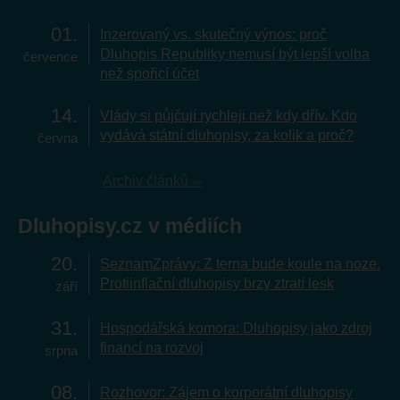
01
Inzerovaný vs. skutečný výnos: proč
Dluhopis Republiky nemusí být lepší volba
července
než spořicí účet
14
Vlády si půjčují rychleji než kdy dřív. Kdo
vydává státní dluhopisy, za kolik a proč?
června
Archiv článků
Dluhopisy.cz v médiích
20
SeznamZprávy: Z terna bude koule na noze.
Protiinflační dluhopisy brzy ztratí lesk
září
31
Hospodářská komora: Dluhopisy jako zdroj
financí na rozvoj
srpna
08
Rozhovor: Zájem o korporátní dluhopisy