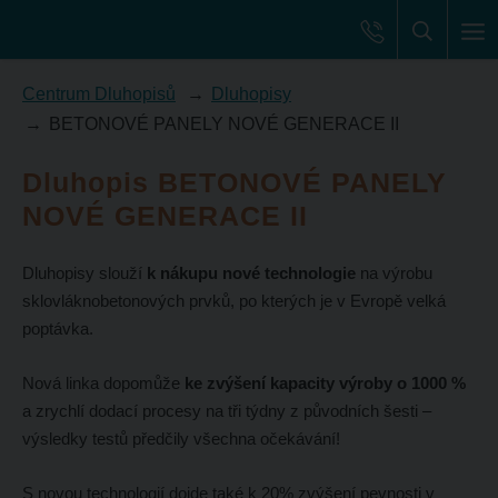
Centrum Dluhopisů
Dluhopisy
BETONOVÉ PANELY NOVÉ GENERACE II
Dluhopis BETONOVÉ PANELY
NOVÉ GENERACE II
Dluhopisy slouží
k nákupu nové technologie
na výrobu
sklovláknobetonových prvků, po kterých je v Evropě velká
poptávka.
Nová linka dopomůže
ke zvýšení kapacity výroby o 1000 %
a zrychlí dodací procesy na tři týdny z původních šesti –
výsledky testů předčily všechna očekávání!
S novou technologií dojde také k 20% zvýšení pevnosti v