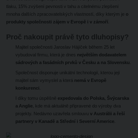
tlaku, 15% zvýšení pevnosti v tahu a citelnému zlepšení
mnoha dalších zpracovatelských vlastností, díky kterým je
o
produkty společnosti zájem v Evropě i v zámoří
.
Proč nakoupit právě tyto dluhopisy?
Majitel společnosti Jaroslav Hájíček během 25 let
vybudoval firmu, která je dnes
největším dodavatelem
sádrových a fasádních prvků v Česku a na Slovensku
.
Společnost disponuje unikátní technologií, kterou její
majitel sám vymyslel a která
nemá v Evropě
konkurenci
.
I díky tomu úspěšně
expedovala do Polska, Švýcarska
a Anglie
, kde má aktuálně připravené do výroby dva
projekty. Nedávno uzavřela smlouvu
v Austrálii a řeší
partnery v Kanadě a Střední i Severní Americe
.