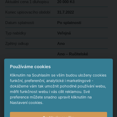
Aktuální cena 1 dluhopisu
20 000 Kč
Konec upisovacího období
31.7.2022
Datum splatnosti
Po splatnosti
Typ nabídky
Veřejná
Zpětný odkup
Ano
Ano – Ručitelské
Dodatečné zajištění
prohlášení majitele
Používáme cookies
společnosti
Kliknutím na Souhlasím se vším budou uloženy cookies
Převoditelnost dluhopisu
Povolena
funkční, preferenční, analytické i marketingové -
dokážeme vám tak umožnit pohodlné používání webu,
Stav emise
Upsaná
měřit funkčnost webu i vás cílit reklamou. Své
preference můžete snadno upravit kliknutím na
Dokumenty ke stažení
Nastavení cookies.
Smlouva o úpisu dluhopisů BETONOVÉ PANELY NOVÉ