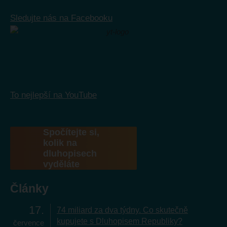
Sledujte nás na Facebooku
To nejlepší na YouTube
Spočítejte si,
kolik na
dluhopisech
vyděláte
Články
17
74 miliard za dva týdny. Co skutečně
kupujete s Dluhopisem Republiky?
července