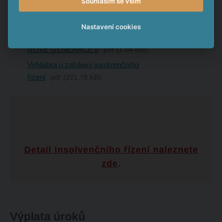
Souhlasím se vším
GENERACE II
pdf
354.62 KB
Ručitelské prohlášení
pdf
1.11 MB
Nastavení cookies
Emisní podmínky dluhopisů BETONOVÉ PANELY
NOVÉ GENERACE II
pdf
1.04 MB
Vyhláška o zahájení insolvenčního
řízení
pdf
221.78 KB
Detail insolvenčního řízení naleznete
zde
.
Výplata úroků