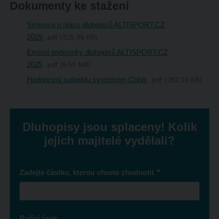
Dokumenty ke stažení
Smlouva o úpisu dluhopisů ALTISPORT.CZ
2025
pdf
325.38 KB
Emisní podmínky dluhopisů ALTISPORT.CZ
2025
pdf
6.50 MB
Hodnocení subjektu systémem Cribis
pdf
282.13 KB
Dluhopisy jsou splaceny! Kolik
jejich majitelé vydělali?
*
Zadejte částku, kterou chcete zhodnotit
Roční úrok