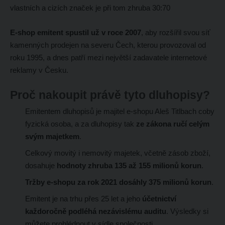
vlastních a cizích značek je při tom zhruba 30:70
E-shop emitent spustil už v roce 2007
, aby rozšířil svou síť
kamenných prodejen na severu Čech, kterou provozoval od
roku 1995, a dnes patří mezi největší zadavatele internetové
reklamy v Česku.
Proč nakoupit právě tyto dluhopisy?
Emitentem dluhopisů je majitel e-shopu Aleš Titlbach coby
fyzická osoba, a za dluhopisy tak
ze zákona ručí celým
svým majetkem
.
Celkový movitý i nemovitý majetek, včetně zásob zboží,
dosahuje
hodnoty zhruba 135 až 155 milionů korun
.
Tržby e-shopu za rok 2021 dosáhly 375 milionů korun
.
Emitent je na trhu přes 25 let a jeho
účetnictví
každoročně podléhá nezávislému auditu
. Výsledky si
můžete prohlédnout v sídle společnosti.