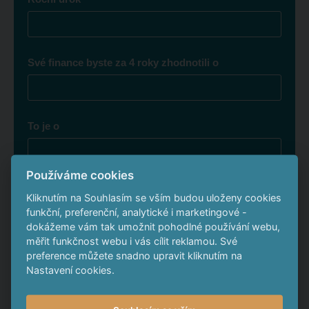
Své finance byste za 4 roky zhodnotili o
To je o
Používáme cookies
Chcete také vydělat na
Kliknutím na Souhlasím se vším budou uloženy cookies
funkční, preferenční, analytické i marketingové -
podobných projektech?
dokážeme vám tak umožnit pohodlné používání webu,
měřit funkčnost webu i vás cílit reklamou. Své
Zanechte nám kontakt
preference můžete snadno upravit kliknutím na
Nastavení cookies.
*
Telefon