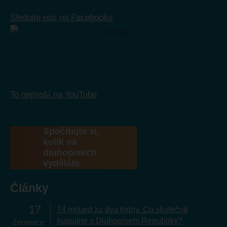
Sledujte nás na Facebooku
To nejlepší na YouTube
Spočítejte si,
kolik na
dluhopisech
vyděláte
Články
17
74 miliard za dva týdny. Co skutečně
kupujete s Dluhopisem Republiky?
července