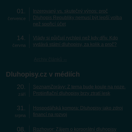
01
Inzerovaný vs. skutečný výnos: proč
Dluhopis Republiky nemusí být lepší volba
července
než spořicí účet
14
Vlády si půjčují rychleji než kdy dřív. Kdo
vydává státní dluhopisy, za kolik a proč?
června
Archiv článků
Dluhopisy.cz v médiích
20
SeznamZprávy: Z terna bude koule na noze.
Protiinflační dluhopisy brzy ztratí lesk
září
31
Hospodářská komora: Dluhopisy jako zdroj
financí na rozvoj
srpna
08
Rozhovor: Zájem o korporátní dluhopisy