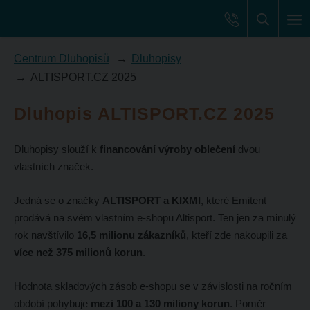
Centrum Dluhopisů
Dluhopisy
ALTISPORT.CZ 2025
Dluhopis ALTISPORT.CZ 2025
Dluhopisy slouží k
financování výroby oblečení
dvou
vlastních značek.
Jedná se o značky
ALTISPORT a KIXMI
, které Emitent
prodává na svém vlastním e-shopu Altisport. Ten jen za minulý
rok navštívilo
16,5 milionu zákazníků
, kteří zde nakoupili za
více než 375 milionů korun
.
Hodnota skladových zásob e-shopu se v závislosti na ročním
období pohybuje
mezi 100 a 130 miliony korun
. Poměr