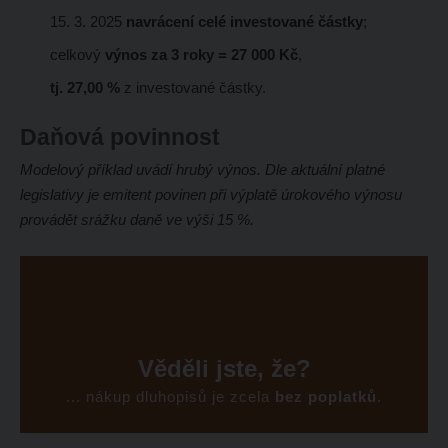
15. 3. 2025
navrácení celé investované částky
;
celkový
výnos za 3 roky = 27 000 Kč
,
tj. 27,00 %
z investované částky.
Daňová povinnost
Modelový příklad uvádí hrubý výnos. Dle aktuální platné
legislativy je emitent povinen při výplatě úrokového výnosu
provádět srážku daně ve výši 15 %.
Věděli jste, že?
... nákup dluhopisů je zcela
bez poplatků
.