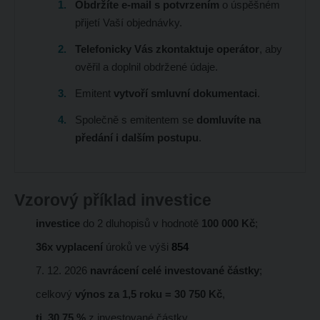
Obdržíte e-mail s potvrzením
o úspěšném
přijetí Vaší objednávky.
Telefonicky Vás zkontaktuje operátor
, aby
ověřil a doplnil obdržené údaje.
Emitent
vytvoří smluvní dokumentaci
.
Společně s emitentem se
domluvíte na
předání i dalším postupu
.
Vzorový příklad investice
investice
do 2 dluhopisů v hodnotě
100 000 Kč
;
36x vyplacení
úroků ve výši
854
7. 12. 2026
navrácení celé investované částky
;
celkový
výnos za 1,5 roku = 30 750 Kč
,
tj. 30,75 %
z investované částky.