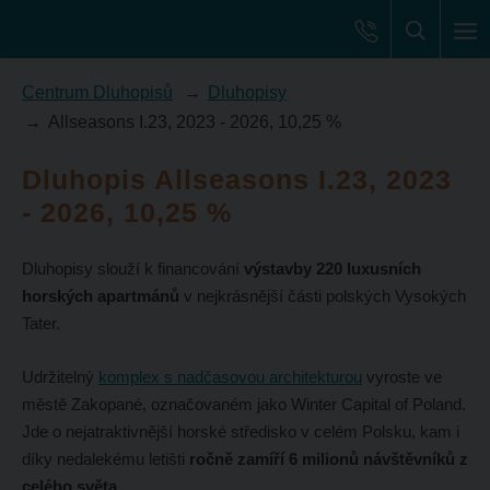
Centrum Dluhopisů
Dluhopisy
Allseasons I.23, 2023 - 2026, 10,25 %
Dluhopis Allseasons I.23, 2023
- 2026, 10,25 %
Dluhopisy slouží k financování
výstavby 220 luxusních
horských apartmánů
v nejkrásnější části polských Vysokých
Tater.
Udržitelný
komplex s nadčasovou architekturou
vyroste ve
městě Zakopané, označovaném jako Winter Capital of Poland.
Jde o nejatraktivnější horské středisko v celém Polsku, kam i
díky nedalekému letišti
ročně zamíří 6 milionů návštěvníků z
celého světa
.