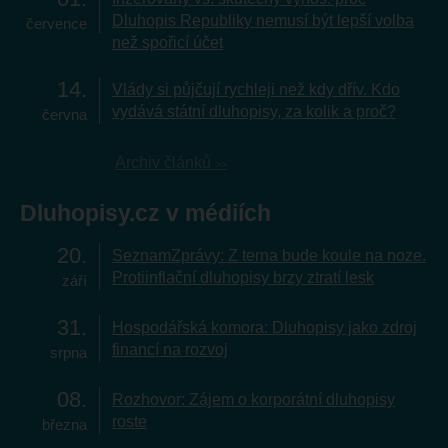
Dluhopis Republiky nemusí být lepší volba
července
než spořicí účet
14
Vlády si půjčují rychleji než kdy dřív. Kdo
vydává státní dluhopisy, za kolik a proč?
června
Archiv článků
Dluhopisy.cz v médiích
20
SeznamZprávy: Z terna bude koule na noze.
Protiinflační dluhopisy brzy ztratí lesk
září
31
Hospodářská komora: Dluhopisy jako zdroj
financí na rozvoj
srpna
08
Rozhovor: Zájem o korporátní dluhopisy
roste
března