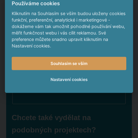
*
Zadejte částku, kterou chcete zhodnotit
Používáme cookies
Kliknutím na Souhlasím se vším budou uloženy cookies
funkční, preferenční, analytické i marketingové -
dokážeme vám tak umožnit pohodlné používání webu,
Roční úrok
měřit funkčnost webu i vás cílit reklamou. Své
preference můžete snadno upravit kliknutím na
Nastavení cookies.
Své finance byste za 4 roky zhodnotili o
Souhlasím se vším
Nastavení cookies
To je o
Chcete také vydělat na
podobných projektech?