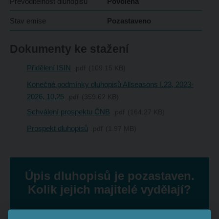
Převoditelnost dluhopisu
Povolena
Stav emise
Pozastaveno
Dokumenty ke stažení
Přidělení ISIN
pdf
109.15 KB
Konečné podmínky dluhopisů Allseasons I.23, 2023-
2026, 10,25
pdf
359.62 KB
Schválení prospektu ČNB
pdf
164.27 KB
Prospekt dluhopisů
pdf
1.97 MB
Úpis dluhopisů je pozastaven.
Kolik jejich majitelé vydělají?