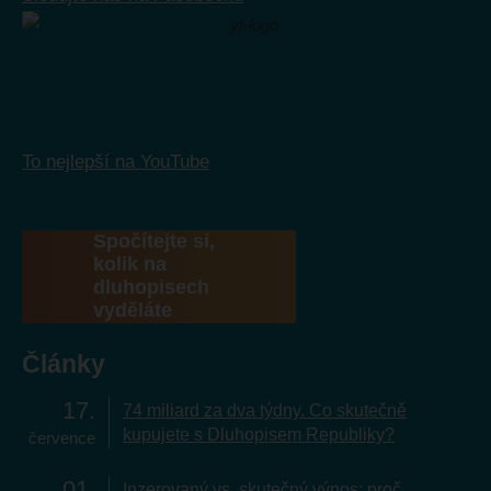
To nejlepší na YouTube
Spočítejte si,
kolik na
dluhopisech
vyděláte
Články
17
74 miliard za dva týdny. Co skutečně
kupujete s Dluhopisem Republiky?
července
01
Inzerovaný vs. skutečný výnos: proč