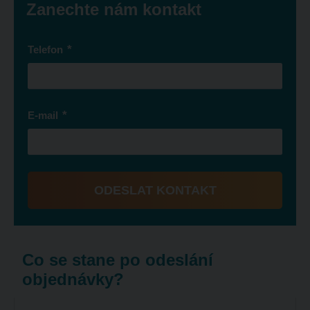
Zanechte nám kontakt
*
Telefon
*
E-mail
ODESLAT KONTAKT
Formulář
se
nepodařilo
Co se stane po odeslání
odeslat.
objednávky?