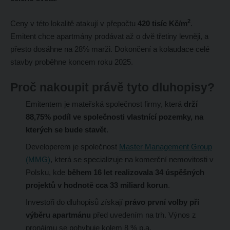
2
Ceny v této lokalitě atakují v přepočtu
420 tisíc Kč/m
.
Emitent chce apartmány prodávat až o dvě třetiny levněji, a
přesto dosáhne na 28% marži. Dokončení a kolaudace celé
stavby proběhne koncem roku 2025.
Proč nakoupit právě tyto dluhopisy?
Emitentem je mateřská společnost firmy, která
drží
88,75% podíl ve společnosti vlastnící pozemky, na
kterých se bude stavět
.
Developerem je společnost
Master Management Group
(MMG)
, která se specializuje na komerční nemovitosti v
Polsku, kde
během 16 let realizovala 34 úspěšných
projektů v hodnotě cca 33 miliard korun
.
Investoři do dluhopisů získají
právo první volby při
výběru apartmánu
před uvedením na trh. Výnos z
pronájmu se pohybuje kolem 8 % p.a.