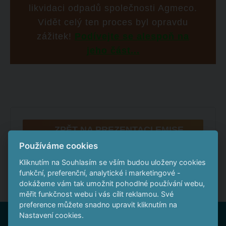
likvidaci odpadů společnosti Agmeco.
Vidět celý ten proces byl opravdu
zážitek!
Podívejte se alespoň na
jeho část...
← ZPĚT NA PREZENTACI EMISE
Používáme cookies
Kliknutím na Souhlasím se vším budou uloženy cookies
funkční, preferenční, analytické i marketingové -
dokážeme vám tak umožnit pohodlné používání webu,
měřit funkčnost webu i vás cílit reklamou. Své
preference můžete snadno upravit kliknutím na
Nastavení cookies.
Nepropásněte