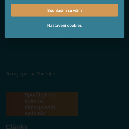
Souhlasím se vším
Nastavení cookies
Sledujte nás na Facebooku
To nejlepší na YouTube
Spočítejte si,
kolik na
dluhopisech
vyděláte
Články