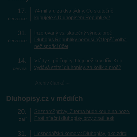
17
74 miliard za dva týdny. Co skutečně
kupujete s Dluhopisem Republiky?
července
01
Inzerovaný vs. skutečný výnos: proč
Dluhopis Republiky nemusí být lepší volba
července
než spořicí účet
14
Vlády si půjčují rychleji než kdy dřív. Kdo
vydává státní dluhopisy, za kolik a proč?
června
Archiv článků
Dluhopisy.cz v médiích
20
SeznamZprávy: Z terna bude koule na noze.
Protiinflační dluhopisy brzy ztratí lesk
září
31
Hospodářská komora: Dluhopisy jako zdroj