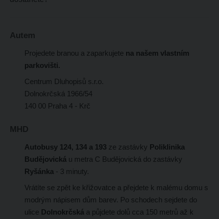
Autem
Projedete branou a zaparkujete
na našem vlastním
parkovišti.
Centrum Dluhopisů s.r.o.
Dolnokrčská 1966/54
140 00 Praha 4 - Krč
MHD
Autobusy 124, 134 a 193
ze zastávky
Poliklinika
Budějovická
u metra C Budějovická do zastávky
Ryšánka
- 3 minuty.
Vrátíte se zpět ke křižovatce a přejdete k malému domu s
modrým nápisem dům barev. Po schodech sejdete do
ulice
Dolnokrčská
a půjdete dolů cca 150 metrů až k