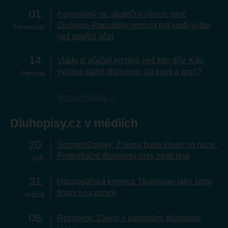
01
Inzerovaný vs. skutečný výnos: proč
Dluhopis Republiky nemusí být lepší volba
července
než spořicí účet
14
Vlády si půjčují rychleji než kdy dřív. Kdo
vydává státní dluhopisy, za kolik a proč?
června
Archiv článků
Dluhopisy.cz v médiích
20
SeznamZprávy: Z terna bude koule na noze.
Protiinflační dluhopisy brzy ztratí lesk
září
31
Hospodářská komora: Dluhopisy jako zdroj
financí na rozvoj
srpna
08
Rozhovor: Zájem o korporátní dluhopisy