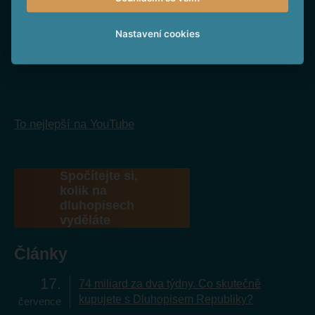
Sledujte nás na Facebooku
Nastavení cookies
To nejlepší na YouTube
Spočítejte si,
kolik na
dluhopisech
vyděláte
Články
17
74 miliard za dva týdny. Co skutečně
kupujete s Dluhopisem Republiky?
července