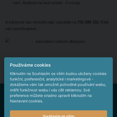
nám. Budeme na levé straně - 3 minuty.
A kdybyste nás nemohli najít, zavolejte na
731 595 722.
Rádi
vás nasměrujeme.
Používáme cookies
Kliknutím na Souhlasím se vším budou uloženy cookies
funkční, preferenční, analytické i marketingové -
dokážeme vám tak umožnit pohodlné používání webu,
měřit funkčnost webu i vás cílit reklamou. Své
Nepropásněte
preference můžete snadno upravit kliknutím na
Nastavení cookies.
Souhlasím se vším