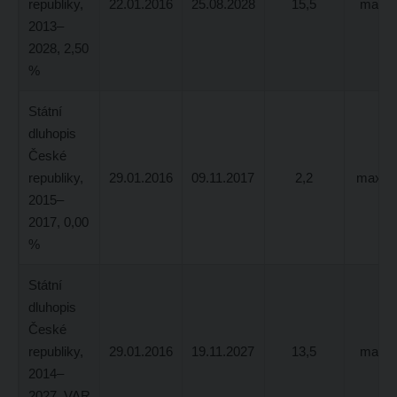
republiky,
22.01.2016
25.08.2028
15,5
max. 
2013–
2028, 2,50
%
Státní
dluhopis
České
republiky,
29.01.2016
09.11.2017
2,2
max. 1
2015–
2017, 0,00
%
Státní
dluhopis
České
republiky,
29.01.2016
19.11.2027
13,5
max. 
2014–
2027, VAR