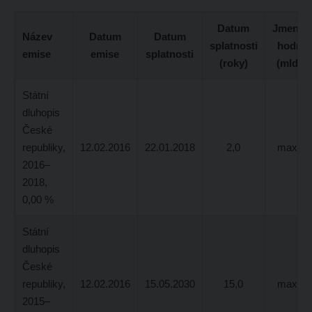
Datum
Jmenovi
Název
Datum
Datum
splatnosti
hodnot
emise
emise
splatnosti
(roky)
(mld K
Státní
dluhopis
České
republiky,
12.02.2016
22.01.2018
2,0
max. 8
2016–
2018,
0,00 %
Státní
dluhopis
České
republiky,
12.02.2016
15.05.2030
15,0
max. 4
2015–