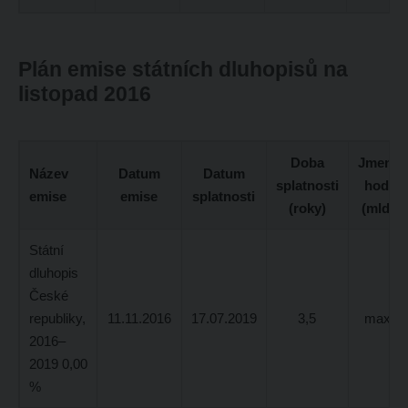
Plán emise státních dluhopisů na
listopad 2016
Doba
Jmenov
Název
Datum
Datum
splatnosti
hodno
emise
emise
splatnosti
(roky)
(mld. K
Státní
dluhopis
České
republiky,
11.11.2016
17.07.2019
3,5
max. 5
2016–
2019 0,00
%