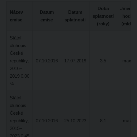
Doba
Jmenov
Název
Datum
Datum
splatnosti
hodno
emise
emise
splatnosti
(roky)
(mld. K
Státní
dluhopis
České
republiky,
07.10.2016
17.07.2019
3,5
max. 7
2016–
2019 0,00
%
Státní
dluhopis
České
republiky,
07.10.2016
25.10.2023
8,1
max 4,
2015–
2023 0,45