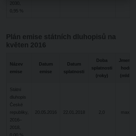
2030,
0,95 %
Plán emise státních dluhopisů na
květen 2016
Doba
Jmenovi
Název
Datum
Datum
splatnosti
hodnot
emise
emise
splatnosti
(roky)
(mld. K
Státní
dluhopis
České
republiky,
20.05.2016
22.01.2018
2,0
max. 4
2016–
2018,
0,00 %