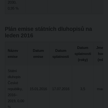
2030,
0,95 %
Plán emise státních dluhopisů na
leden 2016
Datum
Jmenov
Název
Datum
Datum
splatnosti
hodno
emise
emise
splatnosti
(roky)
(mld 
Státní
dluhopis
České
republiky,
15.01.2016
17.07.2016
3,5
max. 1
2016–
2019, 0,00
%