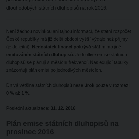
dlouhodobých státních dluhopisů na rok 2016.
Není žádnou novinkou ani tajnou informací, že státní rozpočet
České republiky má již delší období vyšší výdaje než příjmy
(je deficitní).
Nedostatek financí pokrývá stát
mimo jiné
emitováním státních dluhopisů
. Jednotlivé emise státních
dluhopisů se plánují s měsíční frekvencí. Následující tabulky
znázorňují plán emisí po jednotlivých měsících.
Drtivá většina státních dluhopisů nese
úrok
pouze v rozmezi
0 % až 1 %
.
Poslední aktualizace:
31. 12. 2016
Plán emise státních dluhopisů na
prosinec 2016