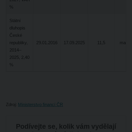
%
Státní
dluhopis
České
republiky,
29.01.2016
17.09.2025
11,5
max. 
2014–
2025, 2,40
%
Zdroj:
Ministerstvo financí ČR
Podívejte se, kolik vám vydělají