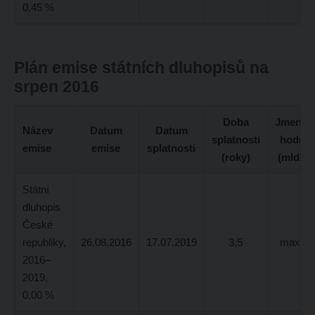
0,45 %
Plán emise státních dluhopisů na
srpen 2016
Doba
Jmenovi
Název
Datum
Datum
splatnosti
hodnot
emise
emise
splatnosti
(roky)
(mld. K
Státní
dluhopis
České
republiky,
26.08.2016
17.07.2019
3,5
max. 6
2016–
2019,
0,00 %