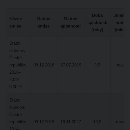
Doba
Jmenovi
Název
Datum
Datum
splatnosti
hodnot
emise
emise
splatnosti
(roky)
(mld. K
Státní
dluhopis
České
republiky,
09.12.2016
17.07.2019
3,5
max. 3
2016–
2019
0,00 %
Státní
dluhopis
České
republiky,
09.12.2016
19.11.2027
13,5
max 3,
2014–