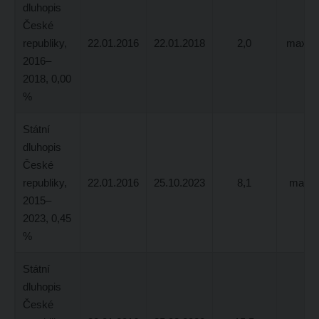
dluhopis
České
republiky,
22.01.2016
22.01.2018
2,0
max. 1
2016–
2018, 0,00
%
Státní
dluhopis
České
republiky,
22.01.2016
25.10.2023
8,1
max. 
2015–
2023, 0,45
%
Státní
dluhopis
České