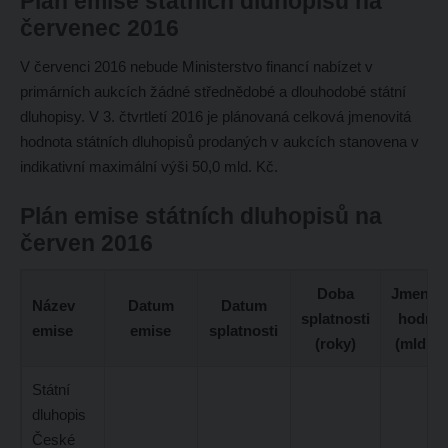
Plán emise státních dluhopisů na
červenec 2016
V červenci 2016 nebude Ministerstvo financí nabízet v
primárních aukcích žádné střednědobé a dlouhodobé státní
dluhopisy. V 3. čtvrtletí 2016 je plánovaná celková jmenovitá
hodnota státních dluhopisů prodaných v aukcích stanovena v
indikativní maximální výši 50,0 mld. Kč.
Plán emise státních dluhopisů na
červen 2016
Doba
Jmenovi
Název
Datum
Datum
splatnosti
hodnot
emise
emise
splatnosti
(roky)
(mld. K
Státní
dluhopis
České