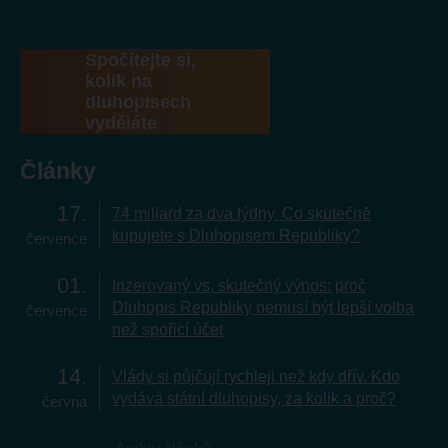
Spočítejte si,
kolik na
dluhopisech
vyděláte
Články
17
74 miliard za dva týdny. Co skutečně
kupujete s Dluhopisem Republiky?
července
01
Inzerovaný vs. skutečný výnos: proč
Dluhopis Republiky nemusí být lepší volba
července
než spořicí účet
14
Vlády si půjčují rychleji než kdy dřív. Kdo
vydává státní dluhopisy, za kolik a proč?
června