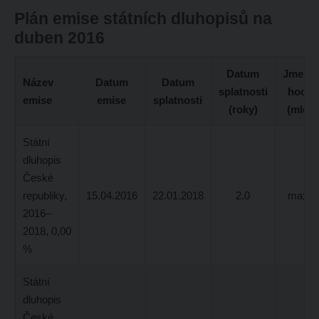
Plán emise státních dluhopisů na
duben 2016
Datum
Jmenov
Název
Datum
Datum
splatnosti
hodno
emise
emise
splatnosti
(roky)
(mld K
Státní
dluhopis
České
republiky,
15.04.2016
22.01.2018
2,0
max. 6
2016–
2018, 0,00
%
Státní
dluhopis
České