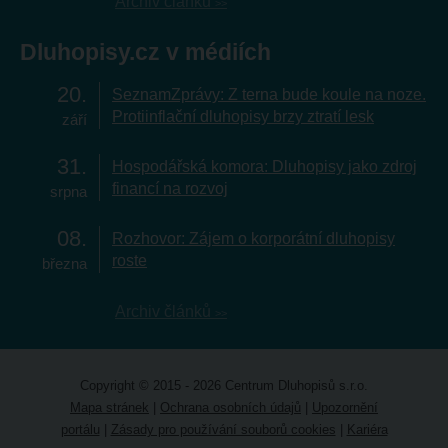
Archiv článků
Dluhopisy.cz v médiích
20
SeznamZprávy: Z terna bude koule na noze.
Protiinflační dluhopisy brzy ztratí lesk
září
31
Hospodářská komora: Dluhopisy jako zdroj
financí na rozvoj
srpna
08
Rozhovor: Zájem o korporátní dluhopisy
roste
března
Archiv článků
Copyright © 2015 - 2026 Centrum Dluhopisů s.r.o.
Mapa stránek
|
Ochrana osobních údajů
|
Upozornění
portálu
|
Zásady pro používání souborů cookies
|
Kariéra