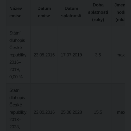
Doba
Jmenovi
Název
Datum
Datum
splatnosti
hodnot
emise
emise
splatnosti
(roky)
(mld. K
Státní
dluhopis
České
republiky,
23.09.2016
17.07.2019
3,5
max. 5
2016–
2019,
0,00 %
Státní
dluhopis
České
republiky,
23.09.2016
25.08.2028
15,5
max 7,
2013–
2028,