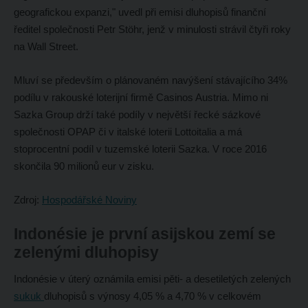
geografickou expanzi," uvedl při emisi dluhopisů finanční
ředitel společnosti Petr Stöhr, jenž v minulosti strávil čtyři roky
na Wall Street.
Mluví se především o plánovaném navýšení stávajícího 34%
podílu v rakouské loterijní firmě Casinos Austria. Mimo ni
Sazka Group drží také podíly v největší řecké sázkové
společnosti OPAP či v italské loterii Lottoitalia a má
stoprocentní podíl v tuzemské loterii Sazka. V roce 2016
skončila 90 milionů eur v zisku.
Zdroj:
Hospodářské Noviny
Indonésie je první asijskou zemí se
zelenými dluhopisy
Indonésie v úterý oznámila emisi pěti- a desetiletých zelených
sukuk
dluhopisů s výnosy 4,05 % a 4,70 % v celkovém