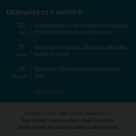
Dluhopisy.cz v médiích
20
SeznamZprávy: Z terna bude koule na noze.
Protiinflační dluhopisy brzy ztratí lesk
září
31
Hospodářská komora: Dluhopisy jako zdroj
financí na rozvoj
srpna
08
Rozhovor: Zájem o korporátní dluhopisy
roste
března
Archiv článků
Copyright © 2015 - 2026 Centrum Dluhopisů s.r.o.
Mapa stránek
|
Ochrana osobních údajů
|
Upozornění
portálu
|
Zásady pro používání souborů cookies
|
Kariéra