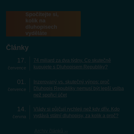
Spočítejte si,
kolik na
dluhopisech
vyděláte
Články
17
74 miliard za dva týdny. Co skutečně
kupujete s Dluhopisem Republiky?
července
01
Inzerovaný vs. skutečný výnos: proč
Dluhopis Republiky nemusí být lepší volba
července
než spořicí účet
14
Vlády si půjčují rychleji než kdy dřív. Kdo
vydává státní dluhopisy, za kolik a proč?
června
Archiv článků