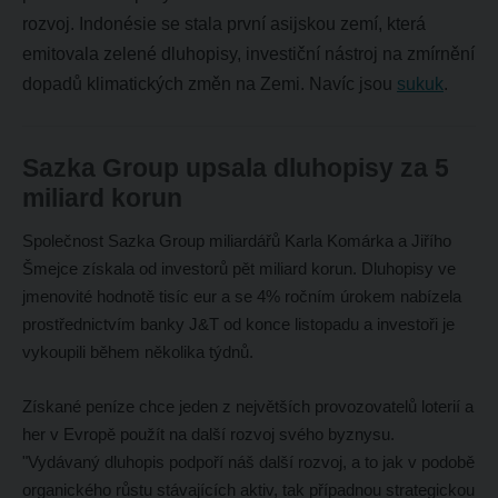
rozvoj. Indonésie se stala první asijskou zemí, která
emitovala zelené dluhopisy, investiční nástroj na zmírnění
dopadů klimatických změn na Zemi. Navíc jsou
sukuk
.
Sazka Group upsala dluhopisy za 5
miliard korun
Společnost Sazka Group miliardářů Karla Komárka a Jiřího
Šmejce získala od investorů pět miliard korun. Dluhopisy ve
jmenovité hodnotě tisíc eur a se 4% ročním úrokem nabízela
prostřednictvím banky J&T od konce listopadu a investoři je
vykoupili během několika týdnů.
Získané peníze chce jeden z největších provozovatelů loterií a
her v Evropě použít na další rozvoj svého byznysu.
"Vydávaný dluhopis podpoří náš další rozvoj, a to jak v podobě
organického růstu stávajících aktiv, tak případnou strategickou