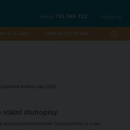
731 595 722
Volejte
Přihlásit se
KY A ČLÁNKY
KONTAKTUJTE NÁS
í polovině května roku 2016.
 státní dluhopisy
 na post prezidenta Donald Trump prohlásil za zcela