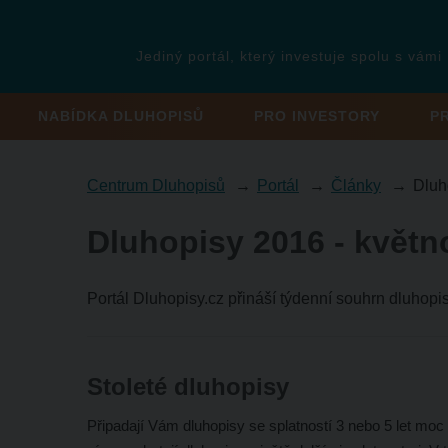
Jediný portál, který investuje spolu s vámi
NABÍDKA DLUHOPISŮ
PRO INVESTORY
P
Centrum Dluhopisů
Portál
Články
Dluh
Dluhopisy 2016 - květn
Portál Dluhopisy.cz přináší týdenní souhrn dluhopi
Stoleté dluhopisy
Připadají Vám dluhopisy se splatností 3 nebo 5 let moc