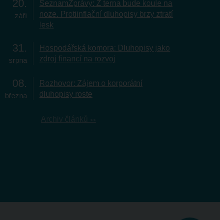
20
SeznamZprávy: Z terna bude koule na
noze. Protiinflační dluhopisy brzy ztratí
září
lesk
31
Hospodářská komora: Dluhopisy jako
zdroj financí na rozvoj
srpna
08
Rozhovor: Zájem o korporátní
dluhopisy roste
března
Archiv článků