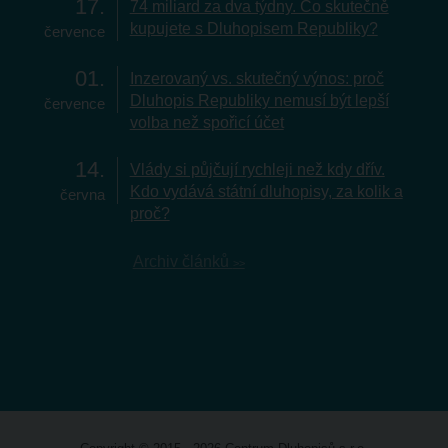
17
74 miliard za dva týdny. Co skutečně
kupujete s Dluhopisem Republiky?
července
01
Inzerovaný vs. skutečný výnos: proč
Dluhopis Republiky nemusí být lepší
července
volba než spořicí účet
14
Vlády si půjčují rychleji než kdy dřív.
Kdo vydává státní dluhopisy, za kolik a
června
proč?
Archiv článků