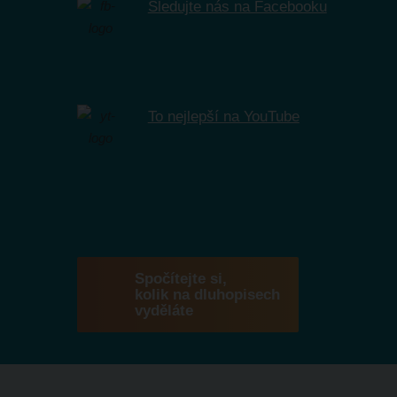
Sledujte nás na Facebooku
To nejlepší na YouTube
Spočítejte si,
kolik na dluhopisech
vyděláte