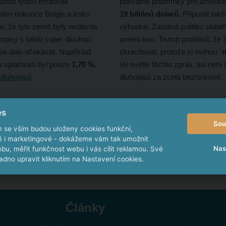
tomto týdnu emitovali
posvátné podmínky pro americké
ýden dokonce Belgie a Irsko
19 biliónů dolarů
. Připustil ta
e, že tyto země byly nedávno
výhodné. Zastává politiku slabé
opisy s takto super dlouhou
americkou. Trump prohlásil, že
 se dalo očekávat. Například
zkrachovat, protože si mohou "
n
u splatností byl pouze
1,70 %
.
Ve světle těchto zpráv, asi nen
 dluhopisů
.
dluhopisů za zcela bezrizikové.
es
CHCI VÍCE INFORMACÍ O DLUHOPISECH
Sou
m se vším budou uloženy cookies funkční,
ké i marketingové - dokážeme vám tak umožnit
Nas
bu, měřit funkčnost webu i vás cílit reklamou. Své
dno upravit kliknutím na Nastavení cookies.
Články