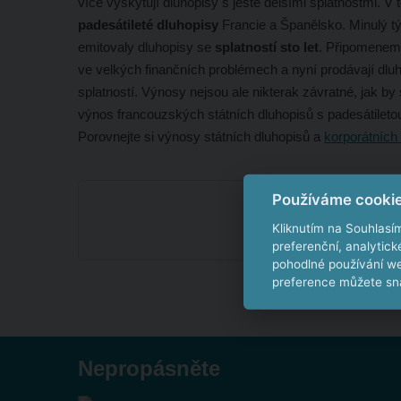
více vyskytují dluhopisy s ještě delšími splatnostmi. V 
padesátileté dluhopisy
Francie a Španělsko. Minulý t
emitovaly dluhopisy se
splatností sto let
. Připomenem
ve velkých finančních problémech a nyní prodávají dluh
splatností. Výnosy nejsou ale nikterak závratné, jak by
výnos francouzských státních dluhopisů s padesátileto
Porovnejte si výnosy státních dluhopisů a
korporátních
Používáme cooki
Kliknutím na Souhlasí
preferenční, analytic
pohodlné používání we
preference můžete sna
Nepropásněte