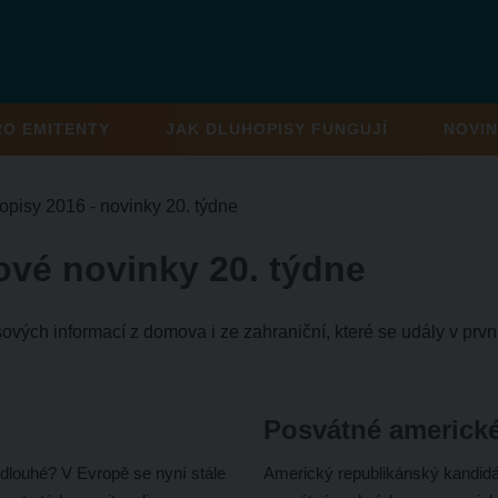
RO EMITENTY
JAK DLUHOPISY FUNGUJÍ
NOVIN
opisy 2016 - novinky 20. týdne
ové novinky 20. týdne
sových informací z domova i ze zahraniční, které se udály v prvn
Posvátné americké
 dlouhé? V Evropě se nyní stále
Americký republikánský kandidát