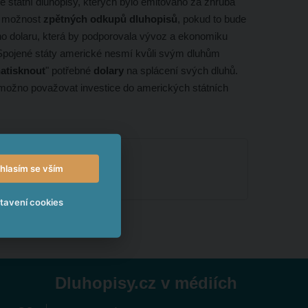
 státní dluhopisy, kterých bylo emitováno za zhruba
ké možnost
zpětných odkupů dluhopisů
, pokud to bude
ho dolaru, která by podporovala vývoz a ekonomiku
 Spojené státy americké nesmí kvůli svým dluhům
atisknout
" potřebné
dolary
na splácení svých dluhů.
í možno považovat investice do amerických státních
hlasím se vším
tavení cookies
Dluhopisy.cz v médiích