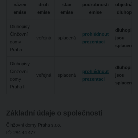
název
druh
stav
podrobnosti
objednávk
emise
emise
emise
emise
dluhopis
Dluhopisy
dluhopisy
Činžovní
prohlédnout
veřejná
splacená
jsou
domy
prezentaci
splaceny
Praha
Dluhopisy
dluhopisy
Činžovní
prohlédnout
veřejná
splacená
jsou
domy
prezentaci
splaceny
Praha II
Základní údaje o společnosti
Činžovní domy Praha s.r.o.
IČ: 284 44 477