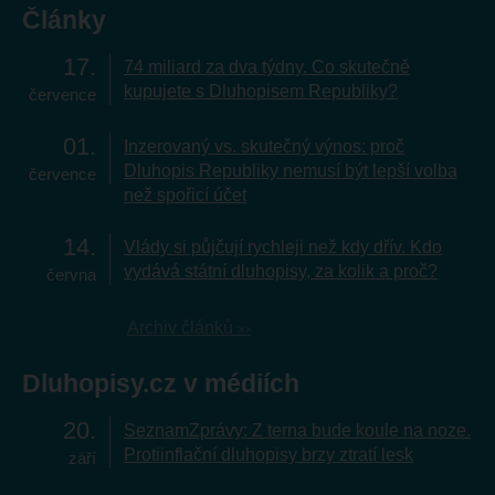
Články
17
74 miliard za dva týdny. Co skutečně
kupujete s Dluhopisem Republiky?
července
01
Inzerovaný vs. skutečný výnos: proč
Dluhopis Republiky nemusí být lepší volba
července
než spořicí účet
14
Vlády si půjčují rychleji než kdy dřív. Kdo
vydává státní dluhopisy, za kolik a proč?
června
Archiv článků
Dluhopisy.cz v médiích
20
SeznamZprávy: Z terna bude koule na noze.
Protiinflační dluhopisy brzy ztratí lesk
září