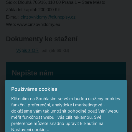
Sídlo: Dlouhá 705/16, 110 00 Praha 1 – Staré Město
Základní kapitál: 200.000 Kč
E-mail:
cinzovnidomy@dluhopisy.cz
Web: www.cinzovnidomy.eu
Dokumenty ke stažení
Výpis z OR
pdf
55.69 KB
Napište nám
Používáme cookies
*
Jméno a příjmení
Kliknutím na Souhlasím se vším budou uloženy cookies
funkční, preferenční, analytické i marketingové -
dokážeme vám tak umožnit pohodlné používání webu,
měřit funkčnost webu i vás cílit reklamou. Své
*
E-mail
preference můžete snadno upravit kliknutím na
Nastavení cookies.