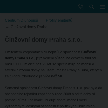
Centrum Dluhopisů
Profily emitentů
Činžovní domy Praha
Činžovní domy Praha s.r.o.
Emitentem korporátních dluhopisů je společnost
Činžovní
domy Praha s.r.o.,
jejiž vedení působí na českém trhu od
roku 1990. Již více než
25 let
se specializuje na menší a
střední činžovní domy na území města Prahy a Brna, kterých
za tu dobu zhodnotilo již
více než 50
.
Samotná společnost Činžovní domy Praha s. r. o. pak byla do
obchodního rejstříku zapsána v roce 2008 a od té doby si
pomocí důrazu na kvalitu buduje dobré jméno i mezi
významnými českými osobnosti z politických i kulturních