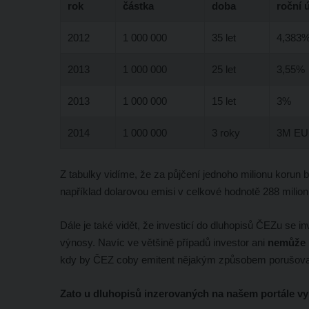
rok
částka
doba
roční 
2012
1 000 000
35 let
4,383
2013
1 000 000
25 let
3,55%
2013
1 000 000
15 let
3%
2014
1 000 000
3 roky
3M EU
Z tabulky vidíme, že za půjčení jednoho milionu korun b
například dolarovou emisi v celkové hodnotě 288 milionů 
Dále je také vidět, že investicí do dluhopisů ČEZu se
výnosy. Navíc ve většině případů investor ani
nemůže 
kdy by ČEZ coby emitent nějakým způsobem porušova
Zato u dluhopisů inzerovaných na našem portále vyp