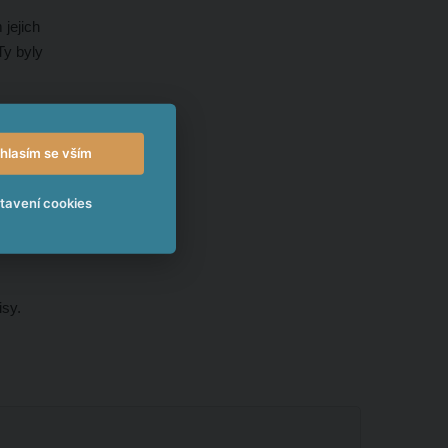
 jejich
Ty byly
hlasím se vším
tavení cookies
isy.