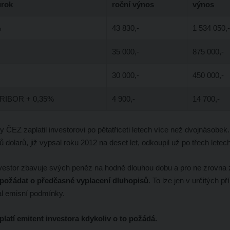
úrok
roční výnos
výnos
%
43 830,-
1 534 050,-
35 000,-
875 000,-
30 000,-
450 000,-
RIBOR + 0,35%
4 900,-
14 700,-
y ČEZ zaplatil investorovi po pětatřiceti letech více než dvojnásobek.
dolarů, již vypsal roku 2012 na deset let, odkoupil už po třech letech
 investor zbavuje svých peněz na hodně dlouhou dobu a pro ne zrovna
požádat o předčasné vyplacení dluhopisů
. To lze jen v určitých p
l emisní podmínky.
latí emitent investora kdykoliv o to požádá.