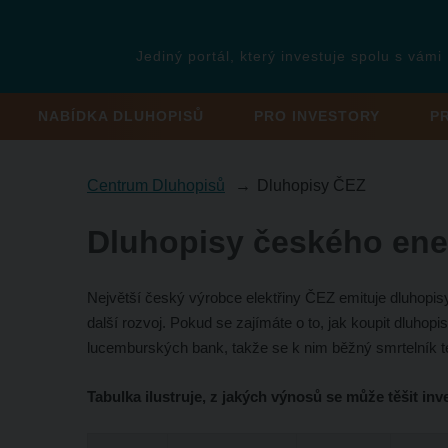
Jediný portál, který investuje spolu s vámi
NABÍDKA DLUHOPISŮ
PRO INVESTORY
P
Centrum Dluhopisů
Dluhopisy ČEZ
Dluhopisy českého ener
Největší český výrobce elektřiny ČEZ emituje dluhopisy
další rozvoj. Pokud se zajímáte o to, jak koupit dluhop
lucemburských bank, takže se k nim běžný smrtelník t
Tabulka ilustruje, z jakých výnosů se může těšit in