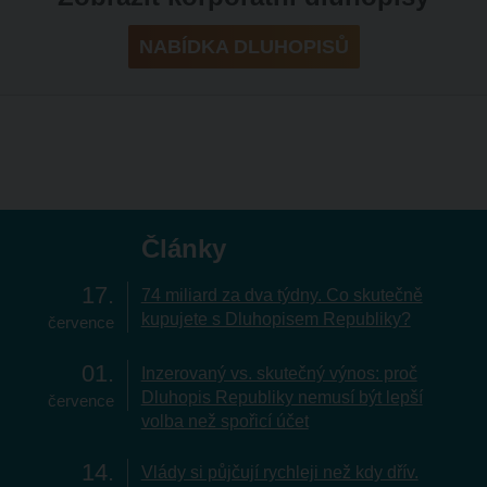
NABÍDKA DLUHOPISŮ
Články
17
74 miliard za dva týdny. Co skutečně
kupujete s Dluhopisem Republiky?
července
01
Inzerovaný vs. skutečný výnos: proč
Dluhopis Republiky nemusí být lepší
července
volba než spořicí účet
14
Vlády si půjčují rychleji než kdy dřív.