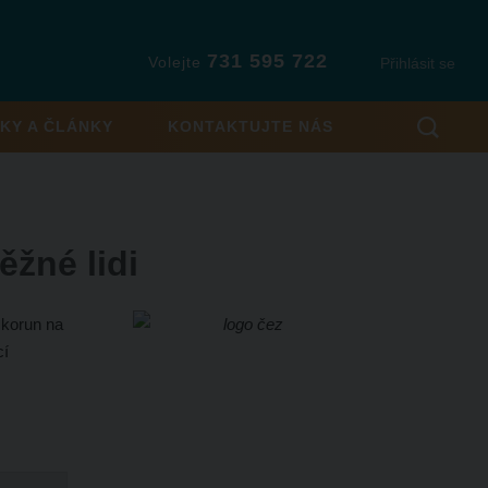
731 595 722
Volejte
Přihlásit se
KY A ČLÁNKY
KONTAKTUJTE NÁS
žné lidi
 korun na
cí