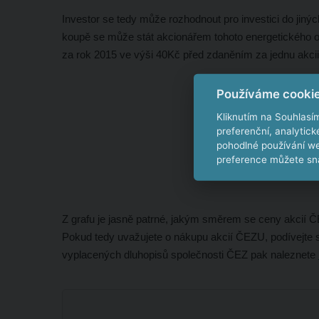
Investor se tedy může rozhodnout pro investici do jinýc
koupě se může stát akcionářem tohoto energetického o
za rok 2015 ve výši 40Kč před zdaněním za jednu akcii,
Používáme cooki
Vývoj cen
Kliknutím na Souhlasí
preferenční, analytic
pohodlné používání we
preference můžete sna
Z grafu je jasně patrné, jakým směrem se ceny akcií ČE
Pokud tedy uvažujete o nákupu akcií ČEZU, podívejte
vyplacených dluhopisů společnosti ČEZ pak naleznete