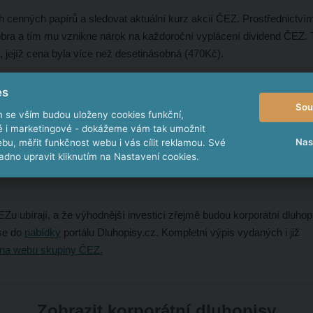
h cenných papírů a sledovat aktuální kurz akcií ČEZ. Prostřednictvím
bra a tím mu vznikne nárok na každoroční vyplácení dividend ČEZ. 
 jejíž cena byla více než desetinásobná (470Kč).
es
y akcií společnosti ČEZ
Sou
m se vším budou uloženy cookies funkční,
ké i marketingové - dokážeme vám tak umožnit
Nas
bu, měřit funkčnost webu i vás cílit reklamou. Své
dno upravit kliknutím na Nastavení cookies.
Zu ubírají, a že výhodnější investicí zřejmě budou korporátní dluhop
 se do
nabídky
portálu Dluhopisy.cz. Kompletní výpis vydaných i již
na webu skupiny ČEZ.
Zobrazit korporátní dluhopisy