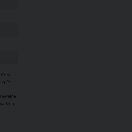
 Proto
 zpět.
 závratné
řípadech,