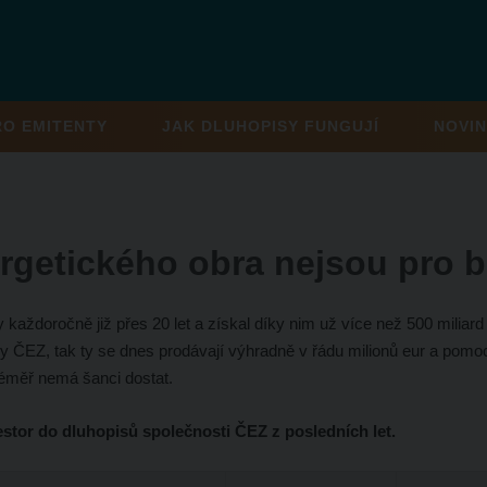
RO EMITENTY
JAK DLUHOPISY FUNGUJÍ
NOVIN
getického obra nejsou pro bě
 každoročně již přes 20 let a získal díky nim už více než 500 miliard
isy ČEZ, tak ty se dnes prodávají výhradně v řádu milionů eur a pomo
éměř nemá šanci dostat.
vestor do dluhopisů společnosti ČEZ z posledních let.