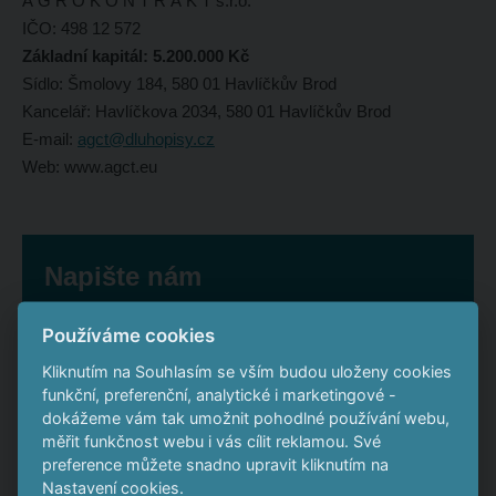
A G R O K O N T R A K T s.r.o.
IČO: 498 12 572
Základní kapitál: 5.200.000 Kč
Sídlo: Šmolovy 184, 580 01 Havlíčkův Brod
Kancelář: Havlíčkova 2034, 580 01 Havlíčkův Brod
E-mail:
agct@dluhopisy.cz
Web: www.agct.eu
Napište nám
Používáme cookies
*
Jméno a příjmení
Kliknutím na Souhlasím se vším budou uloženy cookies
funkční, preferenční, analytické i marketingové -
dokážeme vám tak umožnit pohodlné používání webu,
měřit funkčnost webu i vás cílit reklamou. Své
*
E-mail
preference můžete snadno upravit kliknutím na
Nastavení cookies.