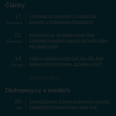
Články
17
74 miliard za dva týdny. Co skutečně
kupujete s Dluhopisem Republiky?
července
01
Inzerovaný vs. skutečný výnos: proč
Dluhopis Republiky nemusí být lepší volba
července
než spořicí účet
14
Vlády si půjčují rychleji než kdy dřív. Kdo
vydává státní dluhopisy, za kolik a proč?
června
Archiv článků
Dluhopisy.cz v médiích
20
SeznamZprávy: Z terna bude koule na noze.
Protiinflační dluhopisy brzy ztratí lesk
září