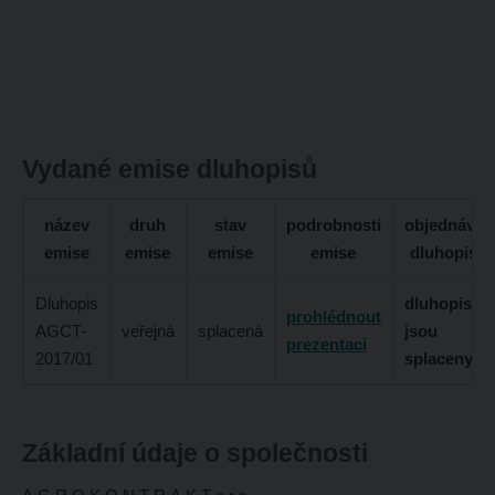
Vydané emise dluhopisů
název
druh
stav
podrobnosti
objednávka
emise
emise
emise
emise
dluhopisů
Dluhopis
dluhopisy
prohlédnout
AGCT-
veřejná
splacená
jsou
prezentaci
2017/01
splaceny
Základní údaje o společnosti