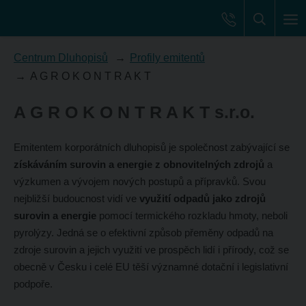
Centrum Dluhopisů
Profily emitentů
A G R O K O N T R A K T
A G R O K O N T R A K T s.r.o.
Emitentem korporátních dluhopisů je společnost zabývající se
získáváním surovin a energie z obnovitelných zdrojů
a
výzkumen a vývojem nových postupů a přípravků. Svou
nejbližší budoucnost vidí ve
využití odpadů jako zdrojů
surovin a energie
pomocí termického rozkladu hmoty, neboli
pyrolýzy. Jedná se o efektivní způsob přeměny odpadů na
zdroje surovin a jejich využití ve prospěch lidí i přírody, což se
obecně v Česku i celé EU těší významné dotační i legislativní
podpoře.