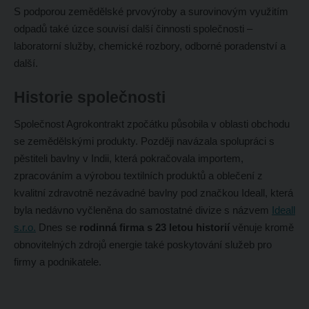
S podporou zemědělské prvovýroby a surovinovým využitím
odpadů také úzce souvisí další činnosti společnosti –
laboratorní služby, chemické rozbory, odborné poradenství a
další.
Historie společnosti
Společnost Agrokontrakt zpočátku působila v oblasti obchodu
se zemědělskými produkty. Později navázala spolupráci s
pěstiteli bavlny v Indii, která pokračovala importem,
zpracováním a výrobou textilních produktů a oblečení z
kvalitní zdravotně nezávadné bavlny pod značkou Ideall, která
byla nedávno vyčleněna do samostatné divize s názvem
Ideall
s.r.o.
Dnes se
rodinná firma s 23 letou historií
věnuje kromě
obnovitelných zdrojů energie také poskytování služeb pro
firmy a podnikatele.